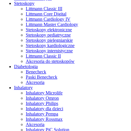
Stetoskopy
Littmann Classic III
Littmann Core Digital
Littmann Cardiology IV
Littmann Master Cardiology
Stetoskopy elektroniczne
Stetoskopy pediatryczne
Stetoskopy pielęgniarskie
Stetoskopy kardiologiczne
Stetoskopy internistyczne
Littmann Classic II
Akcesoria do stetoskopów
Diabetologia
Benecheck
Paski Benecheck
Akcesoria
Inhalatory
Inhalatory Microlife
Inhalatory Omron
Inhalatory Philips
Inhalatory dla dzieci
Inhalatory Pempa
Inhalatory Rossmax
Akcesoria
Inhalatory PiC Solution