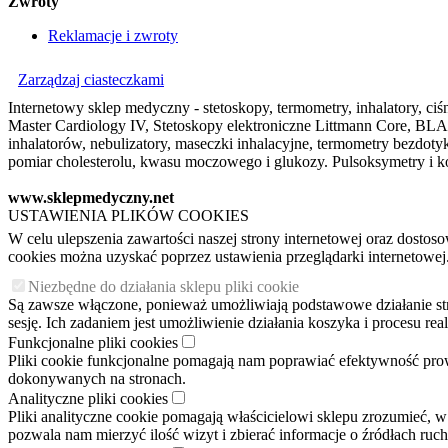
Zwroty
Reklamacje i zwroty
Zarządzaj ciasteczkami
Internetowy sklep medyczny - stetoskopy, termometry, inhalatory, ciśn
Master Cardiology IV, Stetoskopy elektroniczne Littmann Core, BLAC
inhalatorów, nebulizatory, maseczki inhalacyjne, termometry bezdo
pomiar cholesterolu, kwasu moczowego i glukozy. Pulsoksymetry i ko
www.sklepmedyczny.net
USTAWIENIA PLIKÓW COOKIES
W celu ulepszenia zawartości naszej strony internetowej oraz dosto
cookies można uzyskać poprzez ustawienia przeglądarki internetowej
Niezbędne do działania sklepu pliki cookie
Są zawsze włączone, ponieważ umożliwiają podstawowe działanie stron
sesję. Ich zadaniem jest umożliwienie działania koszyka i procesu r
Funkcjonalne pliki cookies
Pliki cookie funkcjonalne pomagają nam poprawiać efektywność pro
dokonywanych na stronach.
Analityczne pliki cookies
Pliki analityczne cookie pomagają właścicielowi sklepu zrozumieć, w
pozwala nam mierzyć ilość wizyt i zbierać informacje o źródłach ruc