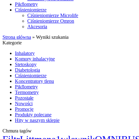
Pikflometry
Ciśnieniomierze
Ciśnieniomierze Microlife
Ciśnieniomierze Omron
Akcesoria
Strona główna
»
Wyniki szukania
Kategorie
Inhalatory
Komory inhalacyjne
Stetoskopy
Diabetologia
Ciśnieniomierze
Koncentratory tlenu
Pikflometry
Termometry
Pozostałe
Nowości
Promocje
Produkty polecane
Hity w naszym sklepie
Chmura tagów