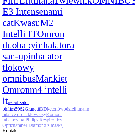
Filtr
Littman
a1
wlewnik
OMNIBU
E3 Intense
nami
cat
Kwasu
M2
Intelli IT
Omron
duobaby
inhalatora
san-up
inhalator
tłokowy
omnibus
Mankiet
Omron
m4 intelli
it
nebulizator
philips
5962
Granat
ii
BD
ketonów
odzie
littmann
iii
lance do nakłuwaczy
Komora
inhalacyjna Philips Respironics
Optichamber Diamond z maską
Kontakt