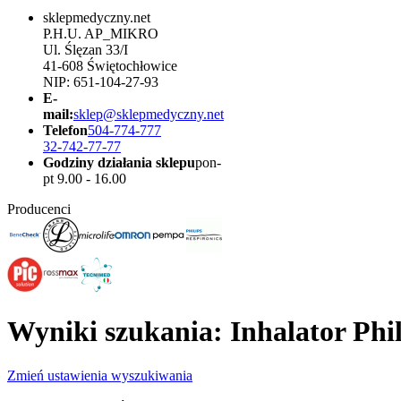
sklepmedyczny.net
P.H.U. AP_MIKRO
Ul. Ślęzan 33/I
41-608 Świętochłowice
NIP: 651-104-27-93
E-
mail:
sklep@sklepmedyczny.net
Telefon
504-774-777
32-742-77-77
Godziny działania sklepu
pon-
pt 9.00 - 16.00
Producenci
Wyniki szukania: Inhalator Phil
Zmień ustawienia wyszukiwania