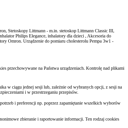
on, Stetoskopy Littmann - m.in. stetoskop Littmann Classic III,
ator Philips Elegance, inhalatory dla dzieci , Akcesoria do
latory Omron. Urządzenie do pomiaru cholesterolu Pempa 3w1 -
cookies przechowywane na Państwa urządzeniach. Kontrolę nad plikami
 w ciągu jednej sesji lub, zależnie od wybranych opcji, z sesji na
zpieczeniami i w przestrzeganiu przepisów.
trzeb i preferencji np. poprzez zapamiętanie wszelkich wyborów
nonimowe zbieranie i raportowanie informacji. Ten rodzaj cookies