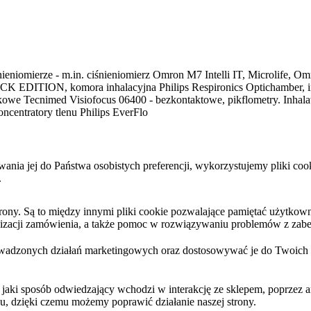
ieniomierze - m.in. ciśnieniomierz Omron M7 Intelli IT, Microlife, Omr
K EDITION, komora inhalacyjna Philips Respironics Optichamber, inhal
tykowe Tecnimed Visiofocus 06400 - bezkontaktowe, pikflometry. Inha
ncentratory tlenu Philips EverFlo
sowania jej do Państwa osobistych preferencji, wykorzystujemy pliki 
.
y. Są to między innymi pliki cookie pozwalające pamiętać użytkownika
ealizacji zamówienia, a także pomoc w rozwiązywaniu problemów z zabe
wadzonych działań marketingowych oraz dostosowywać je do Twoich po
 jaki sposób odwiedzający wchodzi w interakcję ze sklepem, poprzez a
hu, dzięki czemu możemy poprawić działanie naszej strony.