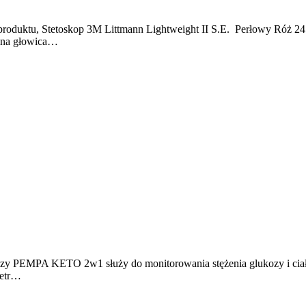
 produktu, Stetoskop 3M Littmann Lightweight II S.E. Perłowy Róż
alna głowica…
 PEMPA KETO 2w1 służy do monitorowania stężenia glukozy i ciał 
metr…