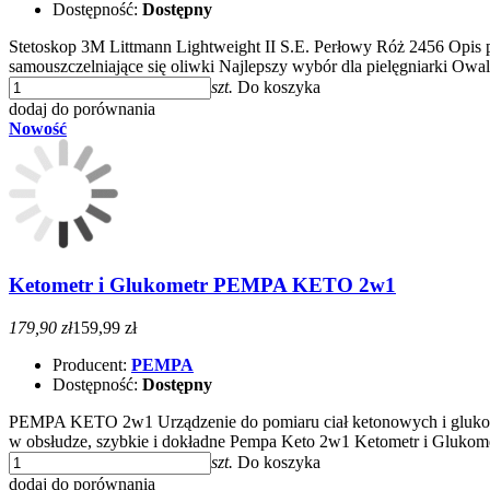
Dostępność:
Dostępny
Stetoskop 3M Littmann Lightweight II S.E. Perłowy Róż 2456 Opis
samouszczelniające się oliwki Najlepszy wybór dla pielęgniarki Ow
szt.
Do koszyka
dodaj do porównania
Nowość
Ketometr i Glukometr PEMPA KETO 2w1
179,90 zł
159,99 zł
Producent:
PEMPA
Dostępność:
Dostępny
PEMPA KETO 2w1 Urządzenie do pomiaru ciał ketonowych i glukozy
w obsłudze, szybkie i dokładne Pempa Keto 2w1 Ketometr i Gluko
szt.
Do koszyka
dodaj do porównania