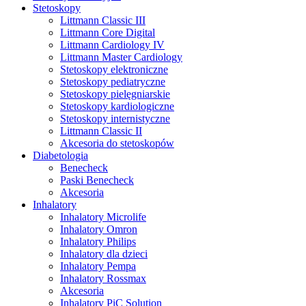
Stetoskopy
Littmann Classic III
Littmann Core Digital
Littmann Cardiology IV
Littmann Master Cardiology
Stetoskopy elektroniczne
Stetoskopy pediatryczne
Stetoskopy pielęgniarskie
Stetoskopy kardiologiczne
Stetoskopy internistyczne
Littmann Classic II
Akcesoria do stetoskopów
Diabetologia
Benecheck
Paski Benecheck
Akcesoria
Inhalatory
Inhalatory Microlife
Inhalatory Omron
Inhalatory Philips
Inhalatory dla dzieci
Inhalatory Pempa
Inhalatory Rossmax
Akcesoria
Inhalatory PiC Solution