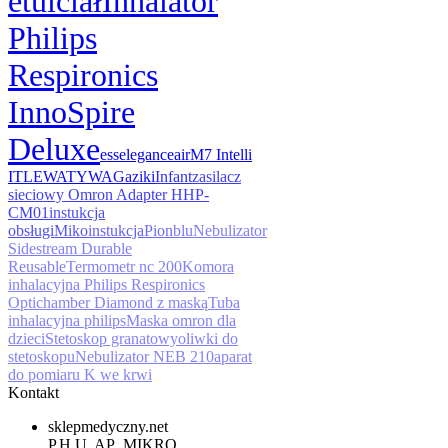
etui
ciał
Inhalator
Philips
Respironics
InnoSpire
Deluxe
ess
elegance
air
M7 Intelli
IT
LEWATYWA
Gaziki
Infant
zasilacz
sieciowy Omron Adapter HHP-
CM01
instukcja
obsługi
Miko
instukcja
Pion
blu
Nebulizator
Sidestream Durable
Reusable
Termometr nc 200
Komora
inhalacyjna Philips Respironics
Optichamber Diamond z maską
Tuba
inhalacyjna philips
Maska omron dla
dzieci
Stetoskop granatowy
oliwki do
stetoskopu
Nebulizator NEB 210
aparat
do pomiaru K we krwi
Kontakt
sklepmedyczny.net
P.H.U. AP_MIKRO