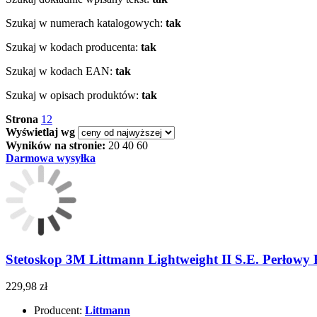
Szukaj w numerach katalogowych:
tak
Szukaj w kodach producenta:
tak
Szukaj w kodach EAN:
tak
Szukaj w opisach produktów:
tak
Strona
1
2
Wyświetlaj wg
Wyników na stronie:
20
40
60
Darmowa wysyłka
Stetoskop 3M Littmann Lightweight II S.E. Perłowy
229,98 zł
Producent:
Littmann