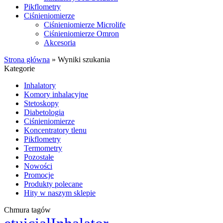
Pikflometry
Ciśnieniomierze
Ciśnieniomierze Microlife
Ciśnieniomierze Omron
Akcesoria
Strona główna
»
Wyniki szukania
Kategorie
Inhalatory
Komory inhalacyjne
Stetoskopy
Diabetologia
Ciśnieniomierze
Koncentratory tlenu
Pikflometry
Termometry
Pozostałe
Nowości
Promocje
Produkty polecane
Hity w naszym sklepie
Chmura tagów