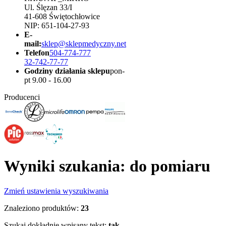
Ul. Ślęzan 33/I
41-608 Świętochłowice
NIP: 651-104-27-93
E-
mail:
sklep@sklepmedyczny.net
Telefon
504-774-777
32-742-77-77
Godziny działania sklepu
pon-
pt 9.00 - 16.00
Producenci
Wyniki szukania: do pomiaru
Zmień ustawienia wyszukiwania
Znaleziono produktów:
23
Szukaj dokładnie wpisany tekst:
tak