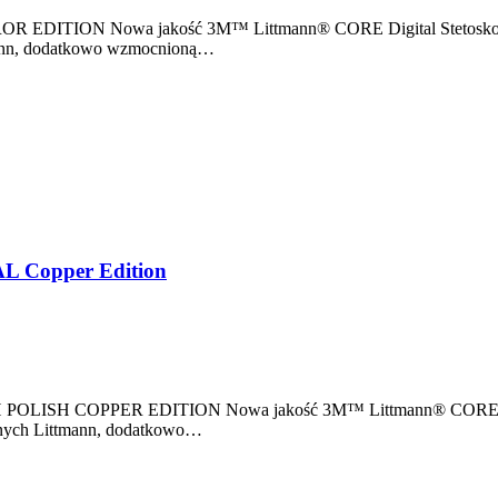
ROR EDITION Nowa jakość 3M™ Littmann® CORE Digital Stetoskop 
tmann, dodatkowo wzmocnioną…
AL Copper Edition
H POLISH COPPER EDITION Nowa jakość 3M™ Littmann® CORE Digit
cznych Littmann, dodatkowo…