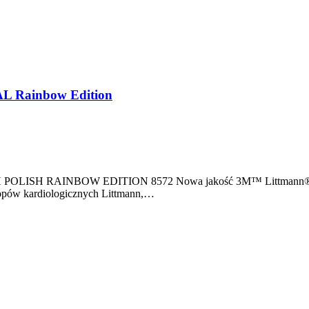
AL Rainbow Edition
IGH POLISH RAINBOW EDITION 8572 Nowa jakość 3M™ Littmann® 
skopów kardiologicznych Littmann,…