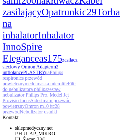
sami
200
nakłuwacz
Kabel
zasilający
Opatrunki
c29
Torba
na
inhalator
Inhalator
InnoSpire
Elegance
as175
zasilacz
sieciowy Omron Adapter
m2
int
flo
lance
PLASTRY
ua
Philips
respironics przewód
powietrzny
medel
maska microlife
Filtr
do nebulizatora philips
zestaw
nebulizator Philips Pro, Medel Jet
Pro
visio focus
Sidestream przewód
powietrzny
Omron m10 it
c28
przewód
Nebulizator ustniki
Kontakt
sklepmedyczny.net
P.H.U. AP_MIKRO
Ul. Ślęzan 33/I