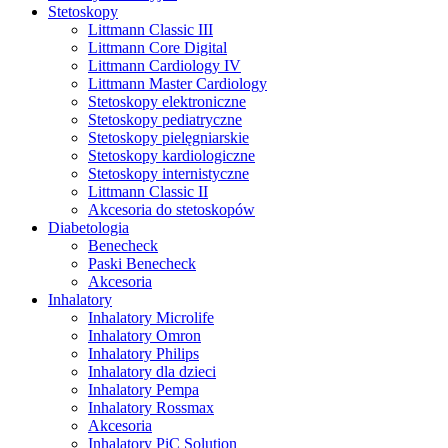
Stetoskopy
Littmann Classic III
Littmann Core Digital
Littmann Cardiology IV
Littmann Master Cardiology
Stetoskopy elektroniczne
Stetoskopy pediatryczne
Stetoskopy pielęgniarskie
Stetoskopy kardiologiczne
Stetoskopy internistyczne
Littmann Classic II
Akcesoria do stetoskopów
Diabetologia
Benecheck
Paski Benecheck
Akcesoria
Inhalatory
Inhalatory Microlife
Inhalatory Omron
Inhalatory Philips
Inhalatory dla dzieci
Inhalatory Pempa
Inhalatory Rossmax
Akcesoria
Inhalatory PiC Solution