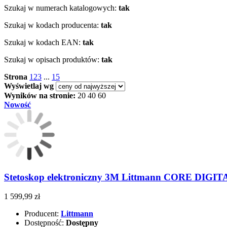
Szukaj w numerach katalogowych:
tak
Szukaj w kodach producenta:
tak
Szukaj w kodach EAN:
tak
Szukaj w opisach produktów:
tak
Strona
1
2
3
...
15
Wyświetlaj wg
Wyników na stronie:
20
40
60
Nowość
Stetoskop elektroniczny 3M Littmann CORE DIGITA
1 599,99 zł
Producent:
Littmann
Dostępność:
Dostępny