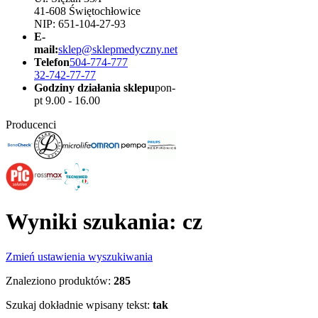
41-608 Świętochłowice
NIP: 651-104-27-93
E-
mail:
sklep@sklepmedyczny.net
Telefon
504-774-777
32-742-77-77
Godziny działania sklepu
pon-
pt 9.00 - 16.00
Producenci
Wyniki szukania: cz
Zmień ustawienia wyszukiwania
Znaleziono produktów:
285
Szukaj dokładnie wpisany tekst:
tak