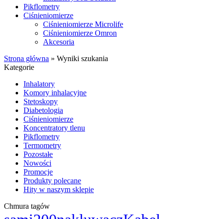
Pikflometry
Ciśnieniomierze
Ciśnieniomierze Microlife
Ciśnieniomierze Omron
Akcesoria
Strona główna
»
Wyniki szukania
Kategorie
Inhalatory
Komory inhalacyjne
Stetoskopy
Diabetologia
Ciśnieniomierze
Koncentratory tlenu
Pikflometry
Termometry
Pozostałe
Nowości
Promocje
Produkty polecane
Hity w naszym sklepie
Chmura tagów