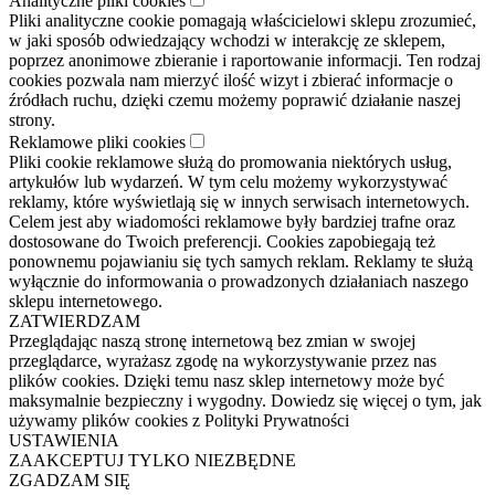
Analityczne pliki cookies
Pliki analityczne cookie pomagają właścicielowi sklepu zrozumieć,
w jaki sposób odwiedzający wchodzi w interakcję ze sklepem,
poprzez anonimowe zbieranie i raportowanie informacji. Ten rodzaj
cookies pozwala nam mierzyć ilość wizyt i zbierać informacje o
źródłach ruchu, dzięki czemu możemy poprawić działanie naszej
strony.
Reklamowe pliki cookies
Pliki cookie reklamowe służą do promowania niektórych usług,
artykułów lub wydarzeń. W tym celu możemy wykorzystywać
reklamy, które wyświetlają się w innych serwisach internetowych.
Celem jest aby wiadomości reklamowe były bardziej trafne oraz
dostosowane do Twoich preferencji. Cookies zapobiegają też
ponownemu pojawianiu się tych samych reklam. Reklamy te służą
wyłącznie do informowania o prowadzonych działaniach naszego
sklepu internetowego.
ZATWIERDZAM
Przeglądając naszą stronę internetową bez zmian w swojej
przeglądarce, wyrażasz zgodę na wykorzystywanie przez nas
plików cookies. Dzięki temu nasz sklep internetowy może być
maksymalnie bezpieczny i wygodny. Dowiedz się więcej o tym, jak
używamy plików cookies z Polityki Prywatności
USTAWIENIA
ZAAKCEPTUJ TYLKO NIEZBĘDNE
ZGADZAM SIĘ