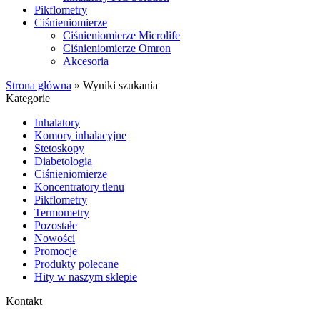
Pikflometry
Ciśnieniomierze
Ciśnieniomierze Microlife
Ciśnieniomierze Omron
Akcesoria
Strona główna
»
Wyniki szukania
Kategorie
Inhalatory
Komory inhalacyjne
Stetoskopy
Diabetologia
Ciśnieniomierze
Koncentratory tlenu
Pikflometry
Termometry
Pozostałe
Nowości
Promocje
Produkty polecane
Hity w naszym sklepie
Kontakt