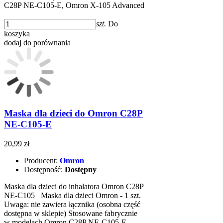
C28P NE-C105-E, Omron X-105 Advanced
szt.
Do
koszyka
dodaj do porównania
Maska dla dzieci do Omron C28P
NE-C105-E
20,99 zł
Producent:
Omron
Dostępność:
Dostępny
Maska dla dzieci do inhalatora Omron C28P
NE-C105 Maska dla dzieci Omron - 1 szt.
Uwaga: nie zawiera łącznika (osobna część
dostępna w sklepie) Stosowane fabrycznie
w modelach Omron C28P NE-C105-E,