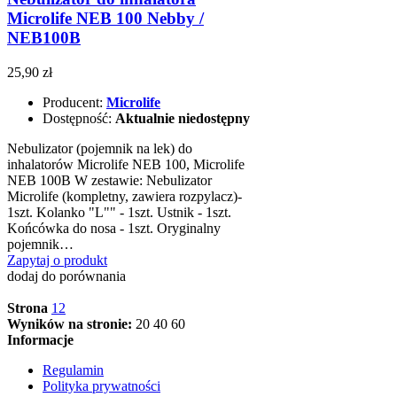
Microlife NEB 100 Nebby /
NEB100B
25,90 zł
Producent:
Microlife
Dostępność:
Aktualnie niedostępny
Nebulizator (pojemnik na lek) do
inhalatorów Microlife NEB 100, Microlife
NEB 100B W zestawie: Nebulizator
Microlife (kompletny, zawiera rozpylacz)-
1szt. Kolanko "L"" - 1szt. Ustnik - 1szt.
Końcówka do nosa - 1szt. Oryginalny
pojemnik…
Zapytaj o produkt
dodaj do porównania
Strona
1
2
Wyników na stronie:
20
40
60
Informacje
Regulamin
Polityka prywatności