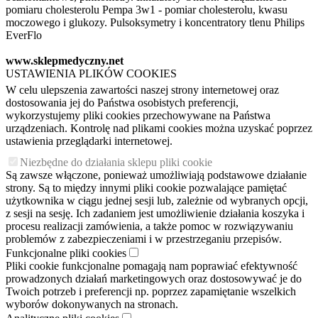
pomiaru cholesterolu Pempa 3w1 - pomiar cholesterolu, kwasu
moczowego i glukozy. Pulsoksymetry i koncentratory tlenu Philips
EverFlo
www.sklepmedyczny.net
USTAWIENIA PLIKÓW COOKIES
W celu ulepszenia zawartości naszej strony internetowej oraz
dostosowania jej do Państwa osobistych preferencji,
wykorzystujemy pliki cookies przechowywane na Państwa
urządzeniach. Kontrolę nad plikami cookies można uzyskać poprzez
ustawienia przeglądarki internetowej.
Niezbędne do działania sklepu pliki cookie
Są zawsze włączone, ponieważ umożliwiają podstawowe działanie
strony. Są to między innymi pliki cookie pozwalające pamiętać
użytkownika w ciągu jednej sesji lub, zależnie od wybranych opcji,
z sesji na sesję. Ich zadaniem jest umożliwienie działania koszyka i
procesu realizacji zamówienia, a także pomoc w rozwiązywaniu
problemów z zabezpieczeniami i w przestrzeganiu przepisów.
Funkcjonalne pliki cookies
Pliki cookie funkcjonalne pomagają nam poprawiać efektywność
prowadzonych działań marketingowych oraz dostosowywać je do
Twoich potrzeb i preferencji np. poprzez zapamiętanie wszelkich
wyborów dokonywanych na stronach.