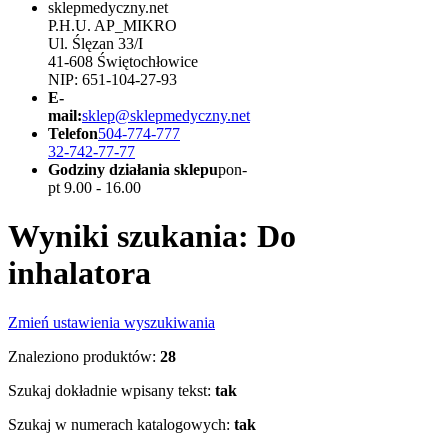
sklepmedyczny.net
P.H.U. AP_MIKRO
Ul. Ślęzan 33/I
41-608 Świętochłowice
NIP: 651-104-27-93
E-
mail:
sklep@sklepmedyczny.net
Telefon
504-774-777
32-742-77-77
Godziny działania sklepu
pon-
pt 9.00 - 16.00
Wyniki szukania: Do
inhalatora
Zmień ustawienia wyszukiwania
Znaleziono produktów:
28
Szukaj dokładnie wpisany tekst:
tak
Szukaj w numerach katalogowych:
tak