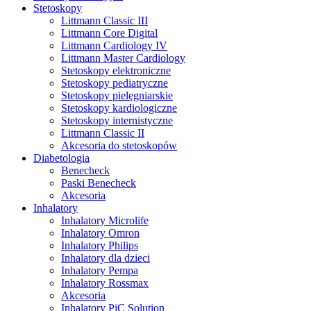
Stetoskopy
Littmann Classic III
Littmann Core Digital
Littmann Cardiology IV
Littmann Master Cardiology
Stetoskopy elektroniczne
Stetoskopy pediatryczne
Stetoskopy pielęgniarskie
Stetoskopy kardiologiczne
Stetoskopy internistyczne
Littmann Classic II
Akcesoria do stetoskopów
Diabetologia
Benecheck
Paski Benecheck
Akcesoria
Inhalatory
Inhalatory Microlife
Inhalatory Omron
Inhalatory Philips
Inhalatory dla dzieci
Inhalatory Pempa
Inhalatory Rossmax
Akcesoria
Inhalatory PiC Solution