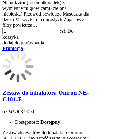
Nebulizator (pojemnik na lek) z
wymiennymi głowicami (zielona +
niebieska) Przewód powietrza Maseczka dla
dzieci Maseczka dla dorosłych Zapasowe
filtry powietrza…
szt.
Do
koszyka
dodaj do porównania
Promocja
Zestaw do inhalatora Omron NE-
C101-E
67,90 zł
63,90 zł
Dostępność:
Dostępny
Zestaw akcesoriów do inhalatora Omron
NE-C101-E Zawartość zestawu akcesoriów