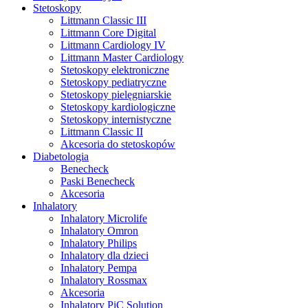
Stetoskopy
Littmann Classic III
Littmann Core Digital
Littmann Cardiology IV
Littmann Master Cardiology
Stetoskopy elektroniczne
Stetoskopy pediatryczne
Stetoskopy pielęgniarskie
Stetoskopy kardiologiczne
Stetoskopy internistyczne
Littmann Classic II
Akcesoria do stetoskopów
Diabetologia
Benecheck
Paski Benecheck
Akcesoria
Inhalatory
Inhalatory Microlife
Inhalatory Omron
Inhalatory Philips
Inhalatory dla dzieci
Inhalatory Pempa
Inhalatory Rossmax
Akcesoria
Inhalatory PiC Solution