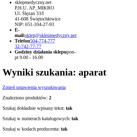
sklepmedyczny.net
P.H.U. AP_MIKRO
Ul. Ślęzan 33/I
41-608 Świętochłowice
NIP: 651-104-27-93
E-
mail:
sklep@sklepmedyczny.net
Telefon
504-774-777
32-742-77-77
Godziny działania sklepu
pon-
pt 9.00 - 16.00
Wyniki szukania: aparat
Zmień ustawienia wyszukiwania
Znaleziono produktów:
2
Szukaj dokładnie wpisany tekst:
tak
Szukaj w numerach katalogowych:
tak
Szukaj w kodach producenta:
tak