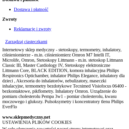
Dostawa i płatność
Zwroty
Reklamacje i zwroty
Zarządzaj ciasteczkami
Internetowy sklep medyczny - stetoskopy, termometry, inhalatory,
ciśnieniomierze - m.in. ciśnieniomierz Omron M7 Intelli IT,
Microlife, Omron, Stetoskopy Littmann - m.in. stetoskop Littmann
Classic III, Master Cardiology IV, Stetoskopy elektroniczne
Littmann Core, BLACK EDITION, komora inhalacyjna Philips
Respironics Optichamber, inhalator Philips Elegance, inhalatory dla
dzieci , Akcesoria do inhalatorów, nebulizatory, maseczki
inhalacyjne, termometry bezdotykowe Tecnimed Visiofocus 06400 -
bezkontaktowe, pikflometry. Inhalatory Omron. Urządzenie do
pomiaru cholesterolu Pempa 3w1 - pomiar cholesterolu, kwasu
moczowego i glukozy. Pulsoksymetry i koncentratory tlenu Philips
EverFlo
www.sklepmedyczny.net
USTAWIENIA PLIKÓW COOKIES
W celu ulepszenia zawartości naszej strony internetowej oraz