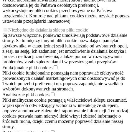
dostosowania jej do Państwa osobistych preferencji,
wykorzystujemy pliki cookies przechowywane na Państwa
urządzeniach. Kontrolę nad plikami cookies można uzyskać poprzez
ustawienia przeglądarki internetowej.
Niezbędne do działania sklepu pliki cookie
Są zawsze włączone, ponieważ umożliwiają podstawowe działanie
strony. Są to między innymi pliki cookie pozwalające pamiętać
użytkownika w ciągu jednej sesji lub, zależnie od wybranych opcji,
z sesji na sesję. Ich zadaniem jest umożliwienie działania koszyka i
procesu realizacji zamówienia, a także pomoc w rozwiązywaniu
problemów z zabezpieczeniami i w przestrzeganiu przepisów.
Funkcjonalne pliki cookies
Pliki cookie funkcjonalne pomagają nam poprawiać efektywność
prowadzonych działań marketingowych oraz dostosowywać je do
Twoich potrzeb i preferencji np. poprzez zapamiętanie wszelkich
wyborów dokonywanych na stronach.
Analityczne pliki cookies
Pliki analityczne cookie pomagają właścicielowi sklepu zrozumieć,
w jaki sposób odwiedzający wchodzi w interakcję ze sklepem,
poprzez anonimowe zbieranie i raportowanie informacji. Ten rodzaj
cookies pozwala nam mierzyć ilość wizyt i zbierać informacje o
źródłach ruchu, dzięki czemu możemy poprawić działanie naszej
strony.