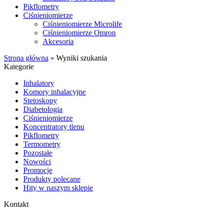
Pikflometry
Ciśnieniomierze
Ciśnieniomierze Microlife
Ciśnieniomierze Omron
Akcesoria
Strona główna
»
Wyniki szukania
Kategorie
Inhalatory
Komory inhalacyjne
Stetoskopy
Diabetologia
Ciśnieniomierze
Koncentratory tlenu
Pikflometry
Termometry
Pozostałe
Nowości
Promocje
Produkty polecane
Hity w naszym sklepie
Kontakt