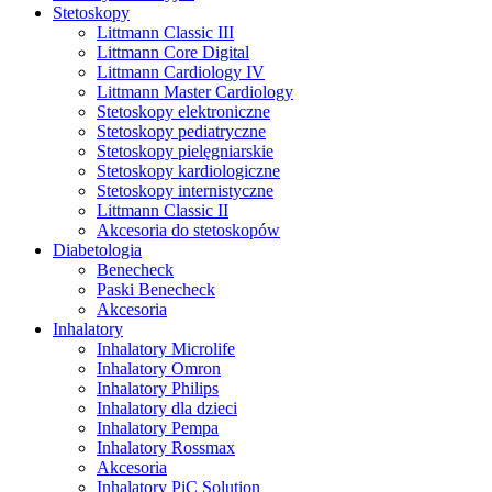
Stetoskopy
Littmann Classic III
Littmann Core Digital
Littmann Cardiology IV
Littmann Master Cardiology
Stetoskopy elektroniczne
Stetoskopy pediatryczne
Stetoskopy pielęgniarskie
Stetoskopy kardiologiczne
Stetoskopy internistyczne
Littmann Classic II
Akcesoria do stetoskopów
Diabetologia
Benecheck
Paski Benecheck
Akcesoria
Inhalatory
Inhalatory Microlife
Inhalatory Omron
Inhalatory Philips
Inhalatory dla dzieci
Inhalatory Pempa
Inhalatory Rossmax
Akcesoria
Inhalatory PiC Solution