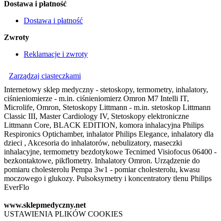
Dostawa i płatność
Dostawa i płatność
Zwroty
Reklamacje i zwroty
Zarządzaj ciasteczkami
Internetowy sklep medyczny - stetoskopy, termometry, inhalatory,
ciśnieniomierze - m.in. ciśnieniomierz Omron M7 Intelli IT,
Microlife, Omron, Stetoskopy Littmann - m.in. stetoskop Littmann
Classic III, Master Cardiology IV, Stetoskopy elektroniczne
Littmann Core, BLACK EDITION, komora inhalacyjna Philips
Respironics Optichamber, inhalator Philips Elegance, inhalatory dla
dzieci , Akcesoria do inhalatorów, nebulizatory, maseczki
inhalacyjne, termometry bezdotykowe Tecnimed Visiofocus 06400 -
bezkontaktowe, pikflometry. Inhalatory Omron. Urządzenie do
pomiaru cholesterolu Pempa 3w1 - pomiar cholesterolu, kwasu
moczowego i glukozy. Pulsoksymetry i koncentratory tlenu Philips
EverFlo
www.sklepmedyczny.net
USTAWIENIA PLIKÓW COOKIES