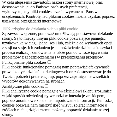
W celu ulepszenia zawartości naszej strony internetowej oraz
dostosowania jej do Państwa osobistych preferencji,
wykorzystujemy pliki cookies przechowywane na Państwa
urządzeniach. Kontrolę nad plikami cookies można uzyskać poprzez
ustawienia przeglądarki internetowej.
Niezbędne do działania sklepu pliki cookie
Są zawsze włączone, ponieważ umożliwiają podstawowe działanie
strony. Są to między innymi pliki cookie pozwalające pamiętać
użytkownika w ciągu jednej sesji lub, zależnie od wybranych opcji,
z sesji na sesję. Ich zadaniem jest umożliwienie działania koszyka i
procesu realizacji zamówienia, a także pomoc w rozwiązywaniu
problemów z zabezpieczeniami i w przestrzeganiu przepisów.
Funkcjonalne pliki cookies
Pliki cookie funkcjonalne pomagają nam poprawiać efektywność
prowadzonych działań marketingowych oraz dostosowywać je do
Twoich potrzeb i preferencji np. poprzez zapamiętanie wszelkich
wyborów dokonywanych na stronach.
Analityczne pliki cookies
Pliki analityczne cookie pomagają właścicielowi sklepu zrozumieć,
w jaki sposób odwiedzający wchodzi w interakcję ze sklepem,
poprzez anonimowe zbieranie i raportowanie informacji. Ten rodzaj
cookies pozwala nam mierzyć ilość wizyt i zbierać informacje o
źródłach ruchu, dzięki czemu możemy poprawić działanie naszej
strony.