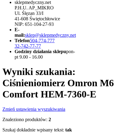
sklepmedyczny.net
P.H.U. AP_MIKRO
Ul. Ślęzan 33/I
41-608 Świętochłowice
NIP: 651-104-27-93
E-
mail:
sklep@sklepmedyczny.net
Telefon
504-774-777
32-742-77-77
Godziny działania sklepu
pon-
pt 9.00 - 16.00
Wyniki szukania:
Ciśnieniomierz Omron M6
Comfort HEM-7360-E
Zmień ustawienia wyszukiwania
Znaleziono produktów:
2
Szukaj dokładnie wpisany tekst:
tak