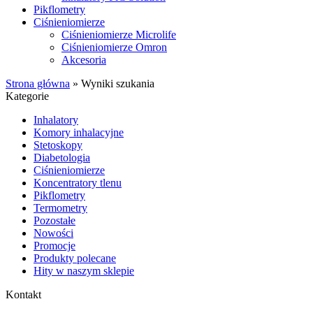
Pikflometry
Ciśnieniomierze
Ciśnieniomierze Microlife
Ciśnieniomierze Omron
Akcesoria
Strona główna
»
Wyniki szukania
Kategorie
Inhalatory
Komory inhalacyjne
Stetoskopy
Diabetologia
Ciśnieniomierze
Koncentratory tlenu
Pikflometry
Termometry
Pozostałe
Nowości
Promocje
Produkty polecane
Hity w naszym sklepie
Kontakt