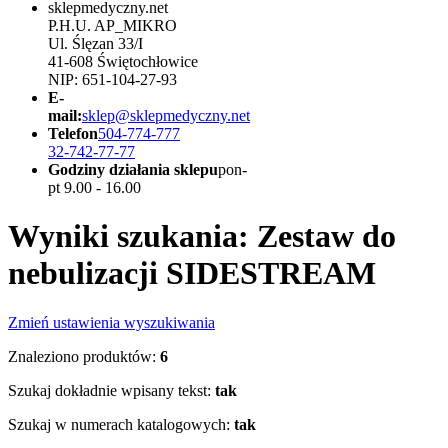
sklepmedyczny.net
P.H.U. AP_MIKRO
Ul. Ślęzan 33/I
41-608 Świętochłowice
NIP: 651-104-27-93
E-
mail:
sklep@sklepmedyczny.net
Telefon
504-774-777
32-742-77-77
Godziny działania sklepu
pon-
pt 9.00 - 16.00
Wyniki szukania: Zestaw do
nebulizacji SIDESTREAM
Zmień ustawienia wyszukiwania
Znaleziono produktów:
6
Szukaj dokładnie wpisany tekst:
tak
Szukaj w numerach katalogowych:
tak