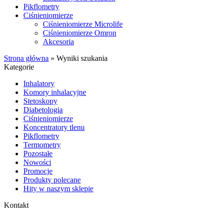
Pikflometry
Ciśnieniomierze
Ciśnieniomierze Microlife
Ciśnieniomierze Omron
Akcesoria
Strona główna
»
Wyniki szukania
Kategorie
Inhalatory
Komory inhalacyjne
Stetoskopy
Diabetologia
Ciśnieniomierze
Koncentratory tlenu
Pikflometry
Termometry
Pozostałe
Nowości
Promocje
Produkty polecane
Hity w naszym sklepie
Kontakt