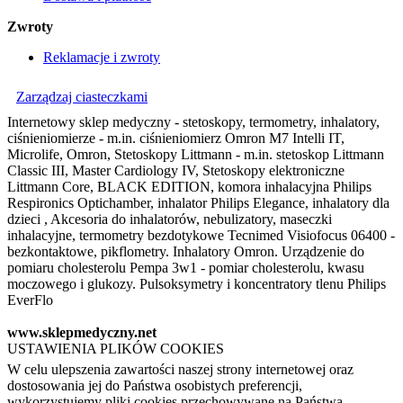
Zwroty
Reklamacje i zwroty
Zarządzaj ciasteczkami
Internetowy sklep medyczny - stetoskopy, termometry, inhalatory,
ciśnieniomierze - m.in. ciśnieniomierz Omron M7 Intelli IT,
Microlife, Omron, Stetoskopy Littmann - m.in. stetoskop Littmann
Classic III, Master Cardiology IV, Stetoskopy elektroniczne
Littmann Core, BLACK EDITION, komora inhalacyjna Philips
Respironics Optichamber, inhalator Philips Elegance, inhalatory dla
dzieci , Akcesoria do inhalatorów, nebulizatory, maseczki
inhalacyjne, termometry bezdotykowe Tecnimed Visiofocus 06400 -
bezkontaktowe, pikflometry. Inhalatory Omron. Urządzenie do
pomiaru cholesterolu Pempa 3w1 - pomiar cholesterolu, kwasu
moczowego i glukozy. Pulsoksymetry i koncentratory tlenu Philips
EverFlo
www.sklepmedyczny.net
USTAWIENIA PLIKÓW COOKIES
W celu ulepszenia zawartości naszej strony internetowej oraz
dostosowania jej do Państwa osobistych preferencji,
wykorzystujemy pliki cookies przechowywane na Państwa