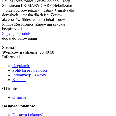
Philips Respironics Zestaw do nebulizacji
Sidestream PRIMARY CARE Nebulizator
+ przewód powietrzny + ustnik + maska dla
dorosłych + maska dla dzieci Zestaw
akcesoriów Sidestream do inhalatorów
Philips Respironics. Zapewnia szybkie,
bezpieczne i…
Zapytaj o produkt
dodaj do porównania
Strona
1
Wyników na stronie:
20
40
60
Informacje
Regulamin
Polityka prywatności
Reklamacje i zwroty
Kontakt
O firmie
O firmie
Dostawa i płatność
Dostawa i płatność