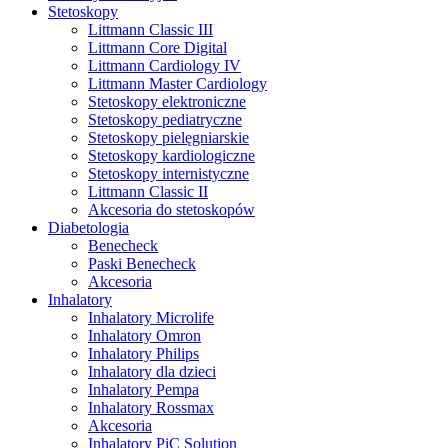
Stetoskopy
Littmann Classic III
Littmann Core Digital
Littmann Cardiology IV
Littmann Master Cardiology
Stetoskopy elektroniczne
Stetoskopy pediatryczne
Stetoskopy pielęgniarskie
Stetoskopy kardiologiczne
Stetoskopy internistyczne
Littmann Classic II
Akcesoria do stetoskopów
Diabetologia
Benecheck
Paski Benecheck
Akcesoria
Inhalatory
Inhalatory Microlife
Inhalatory Omron
Inhalatory Philips
Inhalatory dla dzieci
Inhalatory Pempa
Inhalatory Rossmax
Akcesoria
Inhalatory PiC Solution