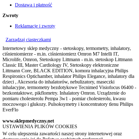
Dostawa i płatność
Zwroty
Reklamacje i zwroty
Zarządzaj ciasteczkami
Internetowy sklep medyczny - stetoskopy, termometry, inhalatory,
ciśnieniomierze - m.in. ciśnieniomierz Omron M7 Intelli IT,
Microlife, Omron, Stetoskopy Littmann - m.in. stetoskop Littmann
Classic III, Master Cardiology IV, Stetoskopy elektroniczne
Littmann Core, BLACK EDITION, komora inhalacyjna Philips
Respironics Optichamber, inhalator Philips Elegance, inhalatory dla
dzieci , Akcesoria do inhalatorów, nebulizatory, maseczki
inhalacyjne, termometry bezdotykowe Tecnimed Visiofocus 06400 -
bezkontaktowe, pikflometry. Inhalatory Omron. Urządzenie do
pomiaru cholesterolu Pempa 3w1 - pomiar cholesterolu, kwasu
moczowego i glukozy. Pulsoksymetry i koncentratory tlenu Philips
EverFlo
www.sklepmedyczny.net
USTAWIENIA PLIKÓW COOKIES
W celu ulepszenia zawartości naszej strony internetowej oraz