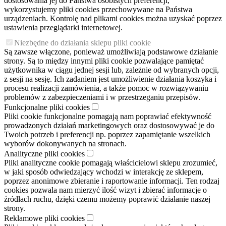
dostosowania jej do Państwa osobistych preferencji,
wykorzystujemy pliki cookies przechowywane na Państwa
urządzeniach. Kontrolę nad plikami cookies można uzyskać poprzez
ustawienia przeglądarki internetowej.
Niezbędne do działania sklepu pliki cookie
Są zawsze włączone, ponieważ umożliwiają podstawowe działanie
strony. Są to między innymi pliki cookie pozwalające pamiętać
użytkownika w ciągu jednej sesji lub, zależnie od wybranych opcji,
z sesji na sesję. Ich zadaniem jest umożliwienie działania koszyka i
procesu realizacji zamówienia, a także pomoc w rozwiązywaniu
problemów z zabezpieczeniami i w przestrzeganiu przepisów.
Funkcjonalne pliki cookies
Pliki cookie funkcjonalne pomagają nam poprawiać efektywność
prowadzonych działań marketingowych oraz dostosowywać je do
Twoich potrzeb i preferencji np. poprzez zapamiętanie wszelkich
wyborów dokonywanych na stronach.
Analityczne pliki cookies
Pliki analityczne cookie pomagają właścicielowi sklepu zrozumieć,
w jaki sposób odwiedzający wchodzi w interakcję ze sklepem,
poprzez anonimowe zbieranie i raportowanie informacji. Ten rodzaj
cookies pozwala nam mierzyć ilość wizyt i zbierać informacje o
źródłach ruchu, dzięki czemu możemy poprawić działanie naszej
strony.
Reklamowe pliki cookies