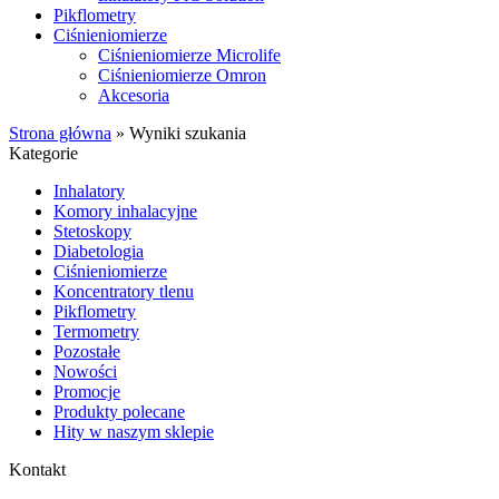
Pikflometry
Ciśnieniomierze
Ciśnieniomierze Microlife
Ciśnieniomierze Omron
Akcesoria
Strona główna
»
Wyniki szukania
Kategorie
Inhalatory
Komory inhalacyjne
Stetoskopy
Diabetologia
Ciśnieniomierze
Koncentratory tlenu
Pikflometry
Termometry
Pozostałe
Nowości
Promocje
Produkty polecane
Hity w naszym sklepie
Kontakt