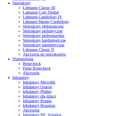
Stetoskopy
Littmann Classic III
Littmann Core Digital
Littmann Cardiology IV
Littmann Master Cardiology
Stetoskopy elektroniczne
Stetoskopy pediatryczne
Stetoskopy pielęgniarskie
Stetoskopy kardiologiczne
Stetoskopy internistyczne
Littmann Classic II
Akcesoria do stetoskopów
Diabetologia
Benecheck
Paski Benecheck
Akcesoria
Inhalatory
Inhalatory Microlife
Inhalatory Omron
Inhalatory Philips
Inhalatory dla dzieci
Inhalatory Pempa
Inhalatory Rossmax
Akcesoria
Inhalatory PiC Solution