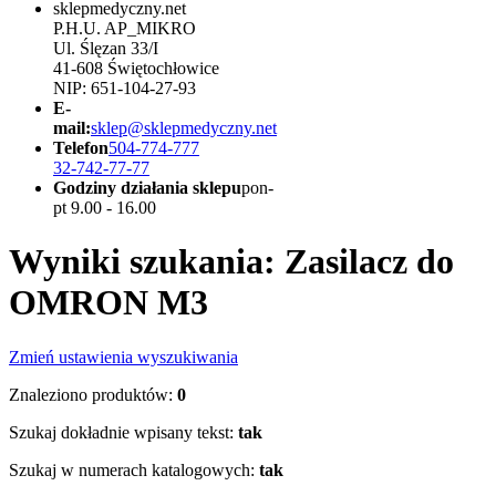
sklepmedyczny.net
P.H.U. AP_MIKRO
Ul. Ślęzan 33/I
41-608 Świętochłowice
NIP: 651-104-27-93
E-
mail:
sklep@sklepmedyczny.net
Telefon
504-774-777
32-742-77-77
Godziny działania sklepu
pon-
pt 9.00 - 16.00
Wyniki szukania: Zasilacz do
OMRON M3
Zmień ustawienia wyszukiwania
Znaleziono produktów:
0
Szukaj dokładnie wpisany tekst:
tak
Szukaj w numerach katalogowych:
tak