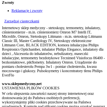
Zwroty
Reklamacje i zwroty
Zarządzaj ciasteczkami
Internetowy sklep medyczny - stetoskopy, termometry, inhalatory,
ciśnieniomierze - m.in. ciśnieniomierz Omron M7 Intelli IT,
Microlife, Omron, Stetoskopy Littmann - m.in. stetoskop Littmann
Classic III, Master Cardiology IV, Stetoskopy elektroniczne
Littmann Core, BLACK EDITION, komora inhalacyjna Philips
Respironics Optichamber, inhalator Philips Elegance, inhalatory dla
dzieci , Akcesoria do inhalatorów, nebulizatory, maseczki
inhalacyjne, termometry bezdotykowe Tecnimed Visiofocus 06400 -
bezkontaktowe, pikflometry. Inhalatory Omron. Urządzenie do
pomiaru cholesterolu Pempa 3w1 - pomiar cholesterolu, kwasu
moczowego i glukozy. Pulsoksymetry i koncentratory tlenu Philips
EverFlo
www.sklepmedyczny.net
USTAWIENIA PLIKÓW COOKIES
W celu ulepszenia zawartości naszej strony internetowej oraz
dostosowania jej do Państwa osobistych preferencji,
wykorzystujemy pliki cookies przechowywane na Państwa
urządzeniach. Kontrolę nad plikami cookies można uzyskać poprzez