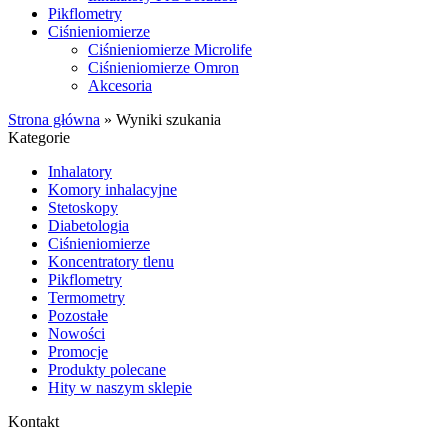
Pikflometry
Ciśnieniomierze
Ciśnieniomierze Microlife
Ciśnieniomierze Omron
Akcesoria
Strona główna
»
Wyniki szukania
Kategorie
Inhalatory
Komory inhalacyjne
Stetoskopy
Diabetologia
Ciśnieniomierze
Koncentratory tlenu
Pikflometry
Termometry
Pozostałe
Nowości
Promocje
Produkty polecane
Hity w naszym sklepie
Kontakt