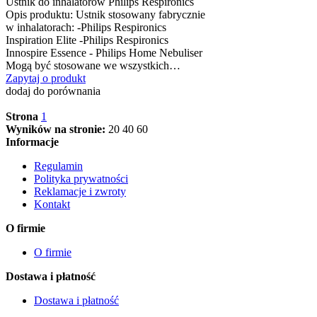
Ustnik do inhalatorów Philips Respironics
Opis produktu: Ustnik stosowany fabrycznie
w inhalatorach: -Philips Respironics
Inspiration Elite -Philips Respironics
Innospire Essence - Philips Home Nebuliser
Mogą być stosowane we wszystkich…
Zapytaj o produkt
dodaj do porównania
Strona
1
Wyników na stronie:
20
40
60
Informacje
Regulamin
Polityka prywatności
Reklamacje i zwroty
Kontakt
O firmie
O firmie
Dostawa i płatność
Dostawa i płatność