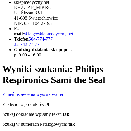
sklepmedyczny.net
P.H.U. AP_MIKRO
Ul. Ślęzan 33/I
41-608 Świętochłowice
NIP: 651-104-27-93
E-
mail:
sklep@sklepmedyczny.net
Telefon
504-774-777
32-742-77-77
Godziny działania sklepu
pon-
pt 9.00 - 16.00
Wyniki szukania: Philips
Respironics Sami the Seal
Zmień ustawienia wyszukiwania
Znaleziono produktów:
9
Szukaj dokładnie wpisany tekst:
tak
Szukaj w numerach katalogowych:
tak