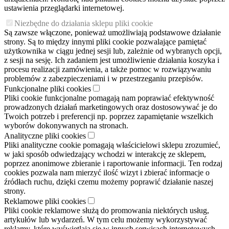
ustawienia przeglądarki internetowej.
Niezbędne do działania sklepu pliki cookie
Są zawsze włączone, ponieważ umożliwiają podstawowe działanie
strony. Są to między innymi pliki cookie pozwalające pamiętać
użytkownika w ciągu jednej sesji lub, zależnie od wybranych opcji,
z sesji na sesję. Ich zadaniem jest umożliwienie działania koszyka i
procesu realizacji zamówienia, a także pomoc w rozwiązywaniu
problemów z zabezpieczeniami i w przestrzeganiu przepisów.
Funkcjonalne pliki cookies
Pliki cookie funkcjonalne pomagają nam poprawiać efektywność
prowadzonych działań marketingowych oraz dostosowywać je do
Twoich potrzeb i preferencji np. poprzez zapamiętanie wszelkich
wyborów dokonywanych na stronach.
Analityczne pliki cookies
Pliki analityczne cookie pomagają właścicielowi sklepu zrozumieć,
w jaki sposób odwiedzający wchodzi w interakcję ze sklepem,
poprzez anonimowe zbieranie i raportowanie informacji. Ten rodzaj
cookies pozwala nam mierzyć ilość wizyt i zbierać informacje o
źródłach ruchu, dzięki czemu możemy poprawić działanie naszej
strony.
Reklamowe pliki cookies
Pliki cookie reklamowe służą do promowania niektórych usług,
artykułów lub wydarzeń. W tym celu możemy wykorzystywać
reklamy, które wyświetlają się w innych serwisach internetowych.