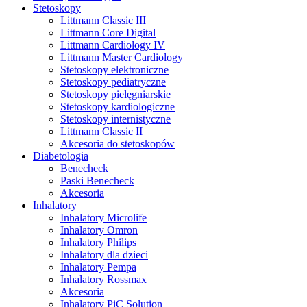
Stetoskopy
Littmann Classic III
Littmann Core Digital
Littmann Cardiology IV
Littmann Master Cardiology
Stetoskopy elektroniczne
Stetoskopy pediatryczne
Stetoskopy pielęgniarskie
Stetoskopy kardiologiczne
Stetoskopy internistyczne
Littmann Classic II
Akcesoria do stetoskopów
Diabetologia
Benecheck
Paski Benecheck
Akcesoria
Inhalatory
Inhalatory Microlife
Inhalatory Omron
Inhalatory Philips
Inhalatory dla dzieci
Inhalatory Pempa
Inhalatory Rossmax
Akcesoria
Inhalatory PiC Solution