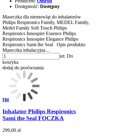
Producent:
Omron
Dostępność:
Dostępny
Maseczka dla niemowląt do inhalatorów
Philips Respironics Family, MEDEL Family,
Medel Family Soft Touch Philips
Respironics Innospire Essence Philips
Respironics Innospire Elegance Philips
Respironics Sami the Seal Opis produktu:
Maseczka inhalacyjna…
szt.
Do
koszyka
dodaj do porównania
Hit
Inhalator Philips Respironics
Sami the Seal FOCZKA
299,00 zł