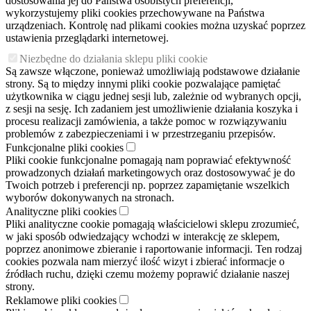
dostosowania jej do Państwa osobistych preferencji,
wykorzystujemy pliki cookies przechowywane na Państwa
urządzeniach. Kontrolę nad plikami cookies można uzyskać poprzez
ustawienia przeglądarki internetowej.
Niezbędne do działania sklepu pliki cookie
Są zawsze włączone, ponieważ umożliwiają podstawowe działanie
strony. Są to między innymi pliki cookie pozwalające pamiętać
użytkownika w ciągu jednej sesji lub, zależnie od wybranych opcji,
z sesji na sesję. Ich zadaniem jest umożliwienie działania koszyka i
procesu realizacji zamówienia, a także pomoc w rozwiązywaniu
problemów z zabezpieczeniami i w przestrzeganiu przepisów.
Funkcjonalne pliki cookies
Pliki cookie funkcjonalne pomagają nam poprawiać efektywność
prowadzonych działań marketingowych oraz dostosowywać je do
Twoich potrzeb i preferencji np. poprzez zapamiętanie wszelkich
wyborów dokonywanych na stronach.
Analityczne pliki cookies
Pliki analityczne cookie pomagają właścicielowi sklepu zrozumieć,
w jaki sposób odwiedzający wchodzi w interakcję ze sklepem,
poprzez anonimowe zbieranie i raportowanie informacji. Ten rodzaj
cookies pozwala nam mierzyć ilość wizyt i zbierać informacje o
źródłach ruchu, dzięki czemu możemy poprawić działanie naszej
strony.
Reklamowe pliki cookies