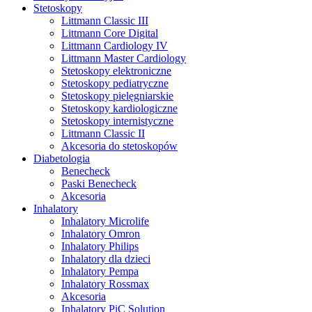
Stetoskopy
Littmann Classic III
Littmann Core Digital
Littmann Cardiology IV
Littmann Master Cardiology
Stetoskopy elektroniczne
Stetoskopy pediatryczne
Stetoskopy pielęgniarskie
Stetoskopy kardiologiczne
Stetoskopy internistyczne
Littmann Classic II
Akcesoria do stetoskopów
Diabetologia
Benecheck
Paski Benecheck
Akcesoria
Inhalatory
Inhalatory Microlife
Inhalatory Omron
Inhalatory Philips
Inhalatory dla dzieci
Inhalatory Pempa
Inhalatory Rossmax
Akcesoria
Inhalatory PiC Solution