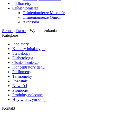
Pikflometry
Ciśnieniomierze
Ciśnieniomierze Microlife
Ciśnieniomierze Omron
Akcesoria
Strona główna
»
Wyniki szukania
Kategorie
Inhalatory
Komory inhalacyjne
Stetoskopy
Diabetologia
Ciśnieniomierze
Koncentratory tlenu
Pikflometry
Termometry
Pozostałe
Nowości
Promocje
Produkty polecane
Hity w naszym sklepie
Kontakt