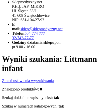
sklepmedyczny.net
P.H.U. AP_MIKRO
Ul. Ślęzan 33/I
41-608 Świętochłowice
NIP: 651-104-27-93
E-
mail:
sklep@sklepmedyczny.net
Telefon
504-774-777
32-742-77-77
Godziny działania sklepu
pon-
pt 9.00 - 16.00
Wyniki szukania: Littmann
infant
Zmień ustawienia wyszukiwania
Znaleziono produktów:
0
Szukaj dokładnie wpisany tekst:
tak
Szukaj w numerach katalogowych:
tak