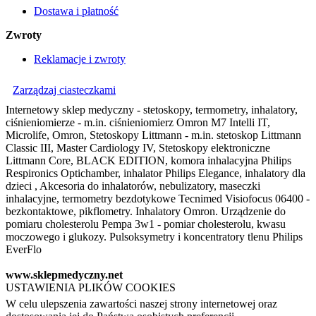
Dostawa i płatność
Zwroty
Reklamacje i zwroty
Zarządzaj ciasteczkami
Internetowy sklep medyczny - stetoskopy, termometry, inhalatory,
ciśnieniomierze - m.in. ciśnieniomierz Omron M7 Intelli IT,
Microlife, Omron, Stetoskopy Littmann - m.in. stetoskop Littmann
Classic III, Master Cardiology IV, Stetoskopy elektroniczne
Littmann Core, BLACK EDITION, komora inhalacyjna Philips
Respironics Optichamber, inhalator Philips Elegance, inhalatory dla
dzieci , Akcesoria do inhalatorów, nebulizatory, maseczki
inhalacyjne, termometry bezdotykowe Tecnimed Visiofocus 06400 -
bezkontaktowe, pikflometry. Inhalatory Omron. Urządzenie do
pomiaru cholesterolu Pempa 3w1 - pomiar cholesterolu, kwasu
moczowego i glukozy. Pulsoksymetry i koncentratory tlenu Philips
EverFlo
www.sklepmedyczny.net
USTAWIENIA PLIKÓW COOKIES
W celu ulepszenia zawartości naszej strony internetowej oraz