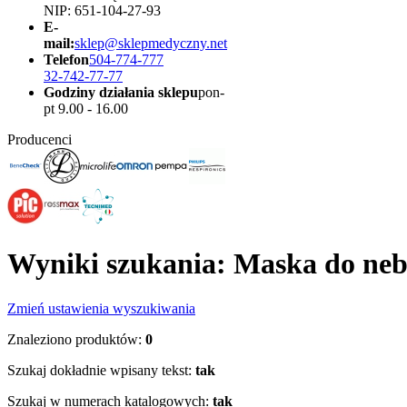
NIP: 651-104-27-93
E-
mail:
sklep@sklepmedyczny.net
Telefon
504-774-777
32-742-77-77
Godziny działania sklepu
pon-
pt 9.00 - 16.00
Producenci
Wyniki szukania: Maska do neb
Zmień ustawienia wyszukiwania
Znaleziono produktów:
0
Szukaj dokładnie wpisany tekst:
tak
Szukaj w numerach katalogowych:
tak