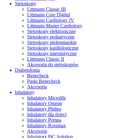
Stetoskopy
Littmann Classic III
Littmann Core Digital
Littmann Cardiology IV
Littmann Master Cardiology
Stetoskopy elektroniczne
Stetoskopy pediatryczne
Stetoskopy pielęgniarskie
Stetoskopy kardiologiczne
Stetoskopy internistyczne
Littmann Classic II
Akcesoria do stetoskopów
Diabetologia
Benecheck
Paski Benecheck
Akcesoria
Inhalatory
Inhalatory Microlife
Inhalatory Omron
Inhalatory Philips
Inhalatory dla dzieci
Inhalatory Pempa
Inhalatory Rossmax
Akcesoria
Inhalatory PiC Solution