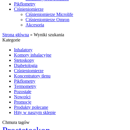
Pikflometry
Ciśnieniomierze
Ciśnieniomierze Microlife
Ciśnieniomierze Omron
Akcesoria
Strona główna
»
Wyniki szukania
Kategorie
Inhalatory
Komory inhalacyjne
Stetoskopy
Diabetologia
Ciśnieniomierze
Koncentratory tlenu
Pikflometry
Termometry
Pozostałe
Nowości
Promocje
Produkty polecane
Hity w naszym sklepie
Chmura tagów