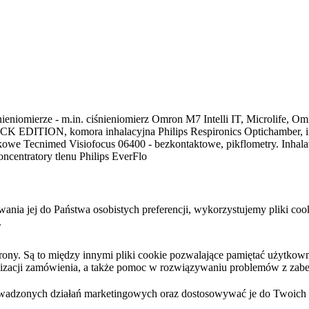
ieniomierze - m.in. ciśnieniomierz Omron M7 Intelli IT, Microlife, Omr
K EDITION, komora inhalacyjna Philips Respironics Optichamber, inhal
tykowe Tecnimed Visiofocus 06400 - bezkontaktowe, pikflometry. Inha
ncentratory tlenu Philips EverFlo
sowania jej do Państwa osobistych preferencji, wykorzystujemy pliki 
.
y. Są to między innymi pliki cookie pozwalające pamiętać użytkownika
ealizacji zamówienia, a także pomoc w rozwiązywaniu problemów z zabe
wadzonych działań marketingowych oraz dostosowywać je do Twoich po