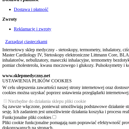
Dostawa i płatność
Zwroty
Reklamacje i zwroty
Zarządzaj ciasteczkami
Internetowy sklep medyczny - stetoskopy, termometry, inhalatory, ciśn
Master Cardiology IV, Stetoskopy elektroniczne Littmann Core, BLAC
inhalatorów, nebulizatory, maseczki inhalacyjne, termometry bezdo
pomiar cholesterolu, kwasu moczowego i glukozy. Pulsoksymetry i ko
www.sklepmedyczny.net
USTAWIENIA PLIKÓW COOKIES
W celu ulepszenia zawartości naszej strony internetowej oraz dosto
cookies można uzyskać poprzez ustawienia przeglądarki internetowej
Niezbędne do działania sklepu pliki cookie
Są zawsze włączone, ponieważ umożliwiają podstawowe działanie stron
sesję. Ich zadaniem jest umożliwienie działania koszyka i procesu r
Funkcjonalne pliki cookies
Pliki cookie funkcjonalne pomagają nam poprawiać efektywność pro
dokonywanych na stronach.