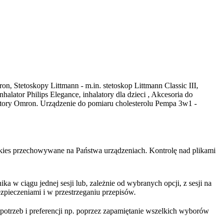
on, Stetoskopy Littmann - m.in. stetoskop Littmann Classic III,
ator Philips Elegance, inhalatory dla dzieci , Akcesoria do
latory Omron. Urządzenie do pomiaru cholesterolu Pempa 3w1 -
cookies przechowywane na Państwa urządzeniach. Kontrolę nad plikami
 w ciągu jednej sesji lub, zależnie od wybranych opcji, z sesji na
zpieczeniami i w przestrzeganiu przepisów.
trzeb i preferencji np. poprzez zapamiętanie wszelkich wyborów