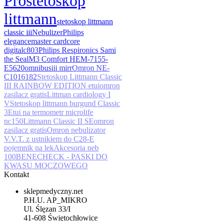
Pro
stetoskop
littmann
stetoskop littmann
classic iii
Nebulizer
Philips
elegance
master card
core
digital
c803
Philips Respironics Sami
the Seal
M3 Comfort HEM-7155-
E
5620
omnibus
iii mirr
Omron NE-
C101
6182
Stetoskop Littmann Classic
III RAINBOW EDITION etui
omron
zasilacz gratis
Littman cardiology I
V
Stetoskop littmann burgund Classic
3
Etui na termometr microlife
nc150
Littmann Classic II SE
omron
zasilacz gratis
Omron nebulizator
V.V.T. z ustnikiem do C28-E
pojemnik na lek
Akcesoria neb
100
BENECHECK - PASKI DO
KWASU MOCZOWEGO
Kontakt
sklepmedyczny.net
P.H.U. AP_MIKRO
Ul. Ślęzan 33/I
41-608 Świętochłowice