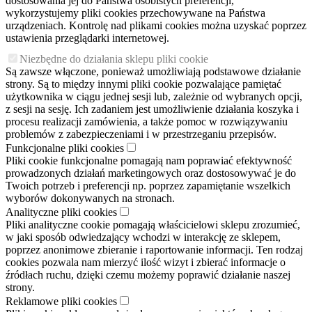
dostosowania jej do Państwa osobistych preferencji,
wykorzystujemy pliki cookies przechowywane na Państwa
urządzeniach. Kontrolę nad plikami cookies można uzyskać poprzez
ustawienia przeglądarki internetowej.
Niezbędne do działania sklepu pliki cookie
Są zawsze włączone, ponieważ umożliwiają podstawowe działanie
strony. Są to między innymi pliki cookie pozwalające pamiętać
użytkownika w ciągu jednej sesji lub, zależnie od wybranych opcji,
z sesji na sesję. Ich zadaniem jest umożliwienie działania koszyka i
procesu realizacji zamówienia, a także pomoc w rozwiązywaniu
problemów z zabezpieczeniami i w przestrzeganiu przepisów.
Funkcjonalne pliki cookies
Pliki cookie funkcjonalne pomagają nam poprawiać efektywność
prowadzonych działań marketingowych oraz dostosowywać je do
Twoich potrzeb i preferencji np. poprzez zapamiętanie wszelkich
wyborów dokonywanych na stronach.
Analityczne pliki cookies
Pliki analityczne cookie pomagają właścicielowi sklepu zrozumieć,
w jaki sposób odwiedzający wchodzi w interakcję ze sklepem,
poprzez anonimowe zbieranie i raportowanie informacji. Ten rodzaj
cookies pozwala nam mierzyć ilość wizyt i zbierać informacje o
źródłach ruchu, dzięki czemu możemy poprawić działanie naszej
strony.
Reklamowe pliki cookies