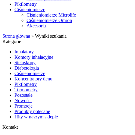
Pikflometry
Ciśnieniomierze
Ciśnieniomierze Microlife
Ciśnieniomierze Omron
Akcesoria
Strona główna
»
Wyniki szukania
Kategorie
Inhalatory
Komory inhalacyjne
Stetoskopy
Diabetologia
Ciśnieniomierze
Koncentratory tlenu
Pikflometry
Termometry
Pozostałe
Nowości
Promocje
Produkty polecane
Hity w naszym sklepie
Kontakt