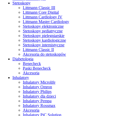
Stetoskopy
Littmann Classic III
Littmann Core Digital
Littmann Cardiology IV
Littmann Master Cardiology
Stetoskopy elektroniczne
Stetoskopy pediatryczne
Stetoskopy pielęgniarskie
Stetoskopy kardiologiczne
Stetoskopy internistyczne
Littmann Classic II
Akcesoria do stetoskopów
Diabetologia
Benecheck
Paski Benecheck
Akcesoria
Inhalatory
Inhalatory Microlife
Inhalatory Omron
Inhalatory Philips
Inhalatory dla dzieci
Inhalatory Pempa
Inhalatory Rossmax
Akcesoria
Inhalatory PiC Solution