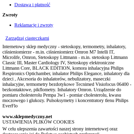
Dostawa i płatność
Zwroty
Reklamacje i zwroty
Zarządzaj ciasteczkami
Internetowy sklep medyczny - stetoskopy, termometry, inhalatory,
ciśnieniomierze - m.in. ciśnieniomierz Omron M7 Intelli IT,
Microlife, Omron, Stetoskopy Littmann - m.in. stetoskop Littmann
Classic III, Master Cardiology IV, Stetoskopy elektroniczne
Littmann Core, BLACK EDITION, komora inhalacyjna Philips
Respironics Optichamber, inhalator Philips Elegance, inhalatory dla
dzieci , Akcesoria do inhalatorów, nebulizatory, maseczki
inhalacyjne, termometry bezdotykowe Tecnimed Visiofocus 06400 -
bezkontaktowe, pikflometry. Inhalatory Omron. Urządzenie do
pomiaru cholesterolu Pempa 3w1 - pomiar cholesterolu, kwasu
moczowego i glukozy. Pulsoksymetry i koncentratory tlenu Philips
EverFlo
www.sklepmedyczny.net
USTAWIENIA PLIKÓW COOKIES
W celu ulepszenia zawartości naszej strony internetowej oraz