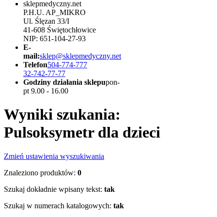
sklepmedyczny.net
P.H.U. AP_MIKRO
Ul. Ślęzan 33/I
41-608 Świętochłowice
NIP: 651-104-27-93
E-
mail:
sklep@sklepmedyczny.net
Telefon
504-774-777
32-742-77-77
Godziny działania sklepu
pon-
pt 9.00 - 16.00
Wyniki szukania:
Pulsoksymetr dla dzieci
Zmień ustawienia wyszukiwania
Znaleziono produktów:
0
Szukaj dokładnie wpisany tekst:
tak
Szukaj w numerach katalogowych:
tak