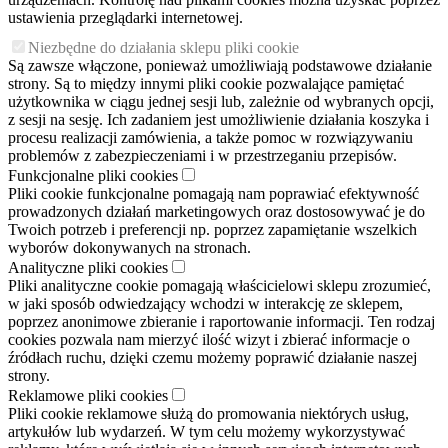
ustawienia przeglądarki internetowej.
Niezbędne do działania sklepu pliki cookie
Są zawsze włączone, ponieważ umożliwiają podstawowe działanie
strony. Są to między innymi pliki cookie pozwalające pamiętać
użytkownika w ciągu jednej sesji lub, zależnie od wybranych opcji,
z sesji na sesję. Ich zadaniem jest umożliwienie działania koszyka i
procesu realizacji zamówienia, a także pomoc w rozwiązywaniu
problemów z zabezpieczeniami i w przestrzeganiu przepisów.
Funkcjonalne pliki cookies
Pliki cookie funkcjonalne pomagają nam poprawiać efektywność
prowadzonych działań marketingowych oraz dostosowywać je do
Twoich potrzeb i preferencji np. poprzez zapamiętanie wszelkich
wyborów dokonywanych na stronach.
Analityczne pliki cookies
Pliki analityczne cookie pomagają właścicielowi sklepu zrozumieć,
w jaki sposób odwiedzający wchodzi w interakcję ze sklepem,
poprzez anonimowe zbieranie i raportowanie informacji. Ten rodzaj
cookies pozwala nam mierzyć ilość wizyt i zbierać informacje o
źródłach ruchu, dzięki czemu możemy poprawić działanie naszej
strony.
Reklamowe pliki cookies
Pliki cookie reklamowe służą do promowania niektórych usług,
artykułów lub wydarzeń. W tym celu możemy wykorzystywać