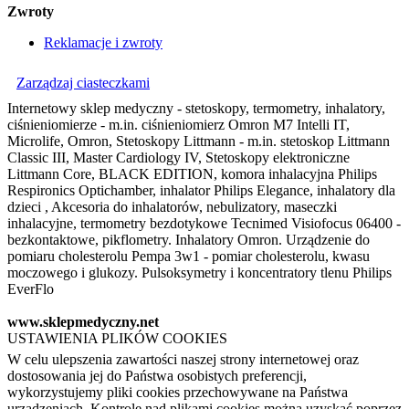
Zwroty
Reklamacje i zwroty
Zarządzaj ciasteczkami
Internetowy sklep medyczny - stetoskopy, termometry, inhalatory,
ciśnieniomierze - m.in. ciśnieniomierz Omron M7 Intelli IT,
Microlife, Omron, Stetoskopy Littmann - m.in. stetoskop Littmann
Classic III, Master Cardiology IV, Stetoskopy elektroniczne
Littmann Core, BLACK EDITION, komora inhalacyjna Philips
Respironics Optichamber, inhalator Philips Elegance, inhalatory dla
dzieci , Akcesoria do inhalatorów, nebulizatory, maseczki
inhalacyjne, termometry bezdotykowe Tecnimed Visiofocus 06400 -
bezkontaktowe, pikflometry. Inhalatory Omron. Urządzenie do
pomiaru cholesterolu Pempa 3w1 - pomiar cholesterolu, kwasu
moczowego i glukozy. Pulsoksymetry i koncentratory tlenu Philips
EverFlo
www.sklepmedyczny.net
USTAWIENIA PLIKÓW COOKIES
W celu ulepszenia zawartości naszej strony internetowej oraz
dostosowania jej do Państwa osobistych preferencji,
wykorzystujemy pliki cookies przechowywane na Państwa
urządzeniach. Kontrolę nad plikami cookies można uzyskać poprzez