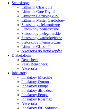
Stetoskopy
Littmann Classic III
Littmann Core Digital
Littmann Cardiology IV
Littmann Master Cardiology
Stetoskopy elektroniczne
Stetoskopy pediatryczne
Stetoskopy pielęgniarskie
Stetoskopy kardiologiczne
Stetoskopy internistyczne
Littmann Classic II
Akcesoria do stetoskopów
Diabetologia
Benecheck
Paski Benecheck
Akcesoria
Inhalatory
Inhalatory Microlife
Inhalatory Omron
Inhalatory Philips
Inhalatory dla dzieci
Inhalatory Pempa
Inhalatory Rossmax
Akcesoria
Inhalatory PiC Solution