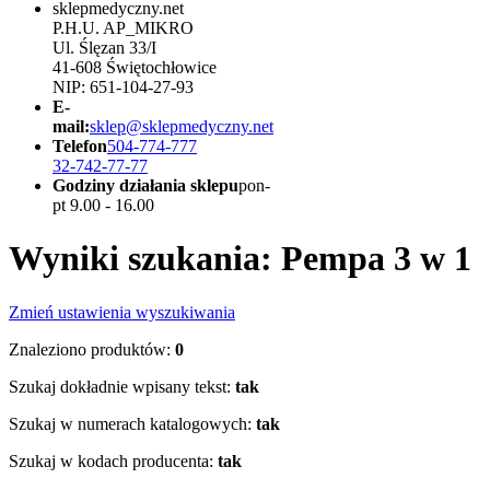
sklepmedyczny.net
P.H.U. AP_MIKRO
Ul. Ślęzan 33/I
41-608 Świętochłowice
NIP: 651-104-27-93
E-
mail:
sklep@sklepmedyczny.net
Telefon
504-774-777
32-742-77-77
Godziny działania sklepu
pon-
pt 9.00 - 16.00
Wyniki szukania: Pempa 3 w 1
Zmień ustawienia wyszukiwania
Znaleziono produktów:
0
Szukaj dokładnie wpisany tekst:
tak
Szukaj w numerach katalogowych:
tak
Szukaj w kodach producenta:
tak