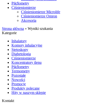
Pikflometry
Ciśnieniomierze
Ciśnieniomierze Microlife
Ciśnieniomierze Omron
Akcesoria
Strona główna
»
Wyniki szukania
Kategorie
Inhalatory
Komory inhalacyjne
Stetoskopy
Diabetologia
Ciśnieniomierze
Koncentratory tlenu
Pikflometry
Termometry
Pozostałe
Nowości
Promocje
Produkty polecane
Hity w naszym sklepie
Kontakt