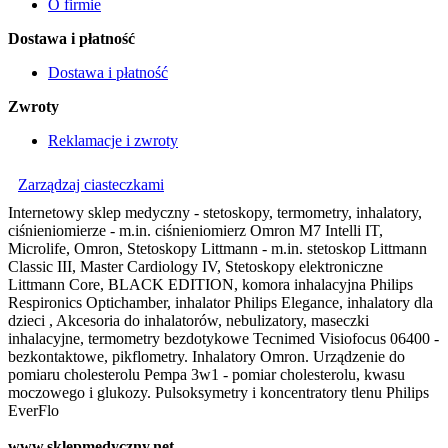
O firmie
Dostawa i płatność
Dostawa i płatność
Zwroty
Reklamacje i zwroty
Zarządzaj ciasteczkami
Internetowy sklep medyczny - stetoskopy, termometry, inhalatory,
ciśnieniomierze - m.in. ciśnieniomierz Omron M7 Intelli IT,
Microlife, Omron, Stetoskopy Littmann - m.in. stetoskop Littmann
Classic III, Master Cardiology IV, Stetoskopy elektroniczne
Littmann Core, BLACK EDITION, komora inhalacyjna Philips
Respironics Optichamber, inhalator Philips Elegance, inhalatory dla
dzieci , Akcesoria do inhalatorów, nebulizatory, maseczki
inhalacyjne, termometry bezdotykowe Tecnimed Visiofocus 06400 -
bezkontaktowe, pikflometry. Inhalatory Omron. Urządzenie do
pomiaru cholesterolu Pempa 3w1 - pomiar cholesterolu, kwasu
moczowego i glukozy. Pulsoksymetry i koncentratory tlenu Philips
EverFlo
www.sklepmedyczny.net