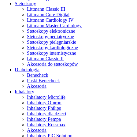
Stetoskopy
Littmann Classic III
Littmann Core Digital
Littmann Cardiology IV
Littmann Master Cardiology
Stetoskopy elektroniczne
Stetoskopy pediatryczne
Stetoskopy pielęgniarskie
Stetoskopy kardiologiczne
Stetoskopy internistyczne
Littmann Classic II
Akcesoria do stetoskopów
Diabetologia
Benecheck
Paski Benecheck
Akcesoria
Inhalatory
Inhalatory Microlife
Inhalatory Omron
Inhalatory Philips
Inhalatory dla dzieci
Inhalatory Pempa
Inhalatory Rossmax
Akcesoria
Inhalatory PiC Solution