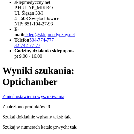
sklepmedyczny.net
P.H.U. AP_MIKRO
Ul. Ślęzan 33/I
41-608 Świętochłowice
NIP: 651-104-27-93
E-
mail:
sklep@sklepmedyczny.net
Telefon
504-774-777
32-742-77-77
Godziny działania sklepu
pon-
pt 9.00 - 16.00
Wyniki szukania:
Optichamber
Zmień ustawienia wyszukiwania
Znaleziono produktów:
3
Szukaj dokładnie wpisany tekst:
tak
Szukaj w numerach katalogowych:
tak