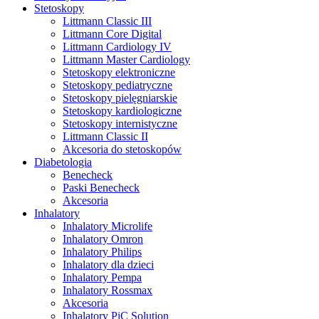
Stetoskopy
Littmann Classic III
Littmann Core Digital
Littmann Cardiology IV
Littmann Master Cardiology
Stetoskopy elektroniczne
Stetoskopy pediatryczne
Stetoskopy pielęgniarskie
Stetoskopy kardiologiczne
Stetoskopy internistyczne
Littmann Classic II
Akcesoria do stetoskopów
Diabetologia
Benecheck
Paski Benecheck
Akcesoria
Inhalatory
Inhalatory Microlife
Inhalatory Omron
Inhalatory Philips
Inhalatory dla dzieci
Inhalatory Pempa
Inhalatory Rossmax
Akcesoria
Inhalatory PiC Solution