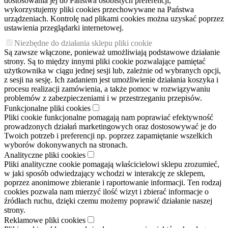
dostosowania jej do Państwa osobistych preferencji,
wykorzystujemy pliki cookies przechowywane na Państwa
urządzeniach. Kontrolę nad plikami cookies można uzyskać poprzez
ustawienia przeglądarki internetowej.
Niezbędne do działania sklepu pliki cookie
Są zawsze włączone, ponieważ umożliwiają podstawowe działanie
strony. Są to między innymi pliki cookie pozwalające pamiętać
użytkownika w ciągu jednej sesji lub, zależnie od wybranych opcji,
z sesji na sesję. Ich zadaniem jest umożliwienie działania koszyka i
procesu realizacji zamówienia, a także pomoc w rozwiązywaniu
problemów z zabezpieczeniami i w przestrzeganiu przepisów.
Funkcjonalne pliki cookies
Pliki cookie funkcjonalne pomagają nam poprawiać efektywność
prowadzonych działań marketingowych oraz dostosowywać je do
Twoich potrzeb i preferencji np. poprzez zapamiętanie wszelkich
wyborów dokonywanych na stronach.
Analityczne pliki cookies
Pliki analityczne cookie pomagają właścicielowi sklepu zrozumieć,
w jaki sposób odwiedzający wchodzi w interakcję ze sklepem,
poprzez anonimowe zbieranie i raportowanie informacji. Ten rodzaj
cookies pozwala nam mierzyć ilość wizyt i zbierać informacje o
źródłach ruchu, dzięki czemu możemy poprawić działanie naszej
strony.
Reklamowe pliki cookies