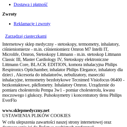
Dostawa i płatność
Zwroty
Reklamacje i zwroty
Zarządzaj ciasteczkami
Internetowy sklep medyczny - stetoskopy, termometry, inhalatory,
ciśnieniomierze - m.in. ciśnieniomierz Omron M7 Intelli IT,
Microlife, Omron, Stetoskopy Littmann - m.in. stetoskop Littmann
Classic III, Master Cardiology IV, Stetoskopy elektroniczne
Littmann Core, BLACK EDITION, komora inhalacyjna Philips
Respironics Optichamber, inhalator Philips Elegance, inhalatory dla
dzieci , Akcesoria do inhalatorów, nebulizatory, maseczki
inhalacyjne, termometry bezdotykowe Tecnimed Visiofocus 06400 -
bezkontaktowe, pikflometry. Inhalatory Omron. Urządzenie do
pomiaru cholesterolu Pempa 3w1 - pomiar cholesterolu, kwasu
moczowego i glukozy. Pulsoksymetry i koncentratory tlenu Philips
EverFlo
www.sklepmedyczny.net
USTAWIENIA PLIKÓW COOKIES
W celu ulepszenia zawartości naszej strony internetowej oraz