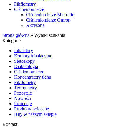
Pikflometry
Ciśnieniomierze
Ciśnieniomierze Microlife
Ciśnieniomierze Omron
Akcesoria
Strona główna
»
Wyniki szukania
Kategorie
Inhalatory
Komory inhalacyjne
Stetoskopy
Diabetologia
Ciśnieniomierze
Koncentratory tlenu
Pikflometry
Termometry
Pozostałe
Nowości
Promocje
Produkty polecane
Hity w naszym sklepie
Kontakt