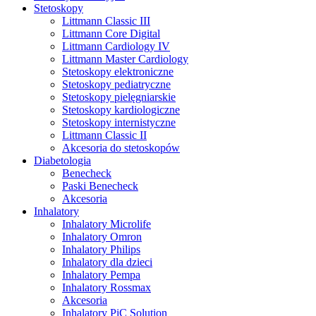
Stetoskopy
Littmann Classic III
Littmann Core Digital
Littmann Cardiology IV
Littmann Master Cardiology
Stetoskopy elektroniczne
Stetoskopy pediatryczne
Stetoskopy pielęgniarskie
Stetoskopy kardiologiczne
Stetoskopy internistyczne
Littmann Classic II
Akcesoria do stetoskopów
Diabetologia
Benecheck
Paski Benecheck
Akcesoria
Inhalatory
Inhalatory Microlife
Inhalatory Omron
Inhalatory Philips
Inhalatory dla dzieci
Inhalatory Pempa
Inhalatory Rossmax
Akcesoria
Inhalatory PiC Solution