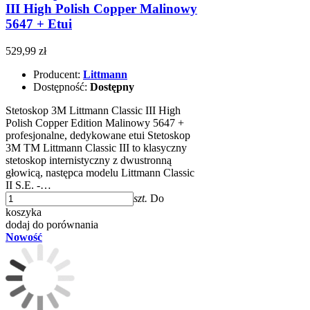
III High Polish Copper Malinowy
5647 + Etui
529,99 zł
Producent:
Littmann
Dostępność:
Dostępny
Stetoskop 3M Littmann Classic III High
Polish Copper Edition Malinowy 5647 +
profesjonalne, dedykowane etui Stetoskop
3M TM Littmann Classic III to klasyczny
stetoskop internistyczny z dwustronną
głowicą, następca modelu Littmann Classic
II S.E. -…
szt.
Do
koszyka
dodaj do porównania
Nowość