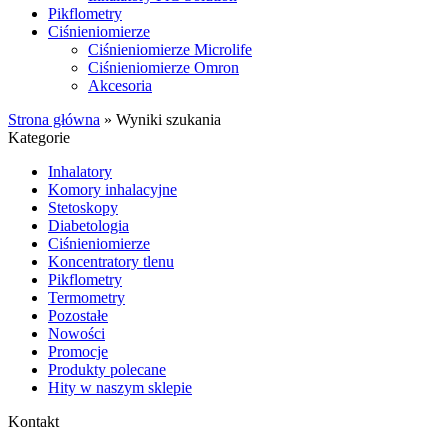
Pikflometry
Ciśnieniomierze
Ciśnieniomierze Microlife
Ciśnieniomierze Omron
Akcesoria
Strona główna
»
Wyniki szukania
Kategorie
Inhalatory
Komory inhalacyjne
Stetoskopy
Diabetologia
Ciśnieniomierze
Koncentratory tlenu
Pikflometry
Termometry
Pozostałe
Nowości
Promocje
Produkty polecane
Hity w naszym sklepie
Kontakt