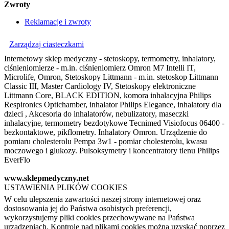
Zwroty
Reklamacje i zwroty
Zarządzaj ciasteczkami
Internetowy sklep medyczny - stetoskopy, termometry, inhalatory,
ciśnieniomierze - m.in. ciśnieniomierz Omron M7 Intelli IT,
Microlife, Omron, Stetoskopy Littmann - m.in. stetoskop Littmann
Classic III, Master Cardiology IV, Stetoskopy elektroniczne
Littmann Core, BLACK EDITION, komora inhalacyjna Philips
Respironics Optichamber, inhalator Philips Elegance, inhalatory dla
dzieci , Akcesoria do inhalatorów, nebulizatory, maseczki
inhalacyjne, termometry bezdotykowe Tecnimed Visiofocus 06400 -
bezkontaktowe, pikflometry. Inhalatory Omron. Urządzenie do
pomiaru cholesterolu Pempa 3w1 - pomiar cholesterolu, kwasu
moczowego i glukozy. Pulsoksymetry i koncentratory tlenu Philips
EverFlo
www.sklepmedyczny.net
USTAWIENIA PLIKÓW COOKIES
W celu ulepszenia zawartości naszej strony internetowej oraz
dostosowania jej do Państwa osobistych preferencji,
wykorzystujemy pliki cookies przechowywane na Państwa
urządzeniach. Kontrolę nad plikami cookies można uzyskać poprzez