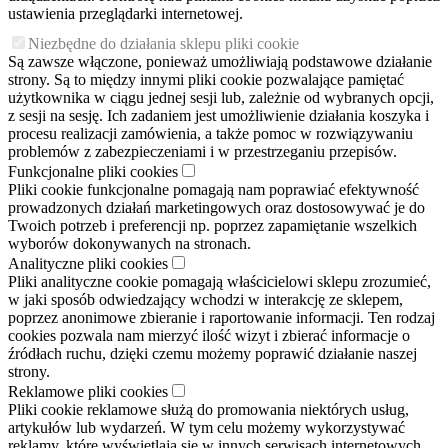
ustawienia przeglądarki internetowej.
Niezbędne do działania sklepu pliki cookie
Są zawsze włączone, ponieważ umożliwiają podstawowe działanie
strony. Są to między innymi pliki cookie pozwalające pamiętać
użytkownika w ciągu jednej sesji lub, zależnie od wybranych opcji,
z sesji na sesję. Ich zadaniem jest umożliwienie działania koszyka i
procesu realizacji zamówienia, a także pomoc w rozwiązywaniu
problemów z zabezpieczeniami i w przestrzeganiu przepisów.
Funkcjonalne pliki cookies
Pliki cookie funkcjonalne pomagają nam poprawiać efektywność
prowadzonych działań marketingowych oraz dostosowywać je do
Twoich potrzeb i preferencji np. poprzez zapamiętanie wszelkich
wyborów dokonywanych na stronach.
Analityczne pliki cookies
Pliki analityczne cookie pomagają właścicielowi sklepu zrozumieć,
w jaki sposób odwiedzający wchodzi w interakcję ze sklepem,
poprzez anonimowe zbieranie i raportowanie informacji. Ten rodzaj
cookies pozwala nam mierzyć ilość wizyt i zbierać informacje o
źródłach ruchu, dzięki czemu możemy poprawić działanie naszej
strony.
Reklamowe pliki cookies
Pliki cookie reklamowe służą do promowania niektórych usług,
artykułów lub wydarzeń. W tym celu możemy wykorzystywać
reklamy, które wyświetlają się w innych serwisach internetowych.