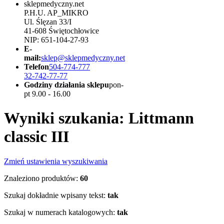
sklepmedyczny.net
P.H.U. AP_MIKRO
Ul. Ślęzan 33/I
41-608 Świętochłowice
NIP: 651-104-27-93
E-
mail:
sklep@sklepmedyczny.net
Telefon
504-774-777
32-742-77-77
Godziny działania sklepu
pon-
pt 9.00 - 16.00
Wyniki szukania: Littmann
classic III
Zmień ustawienia wyszukiwania
Znaleziono produktów:
60
Szukaj dokładnie wpisany tekst:
tak
Szukaj w numerach katalogowych:
tak