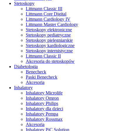
Stetoskopy
Littmann Classic III
Littmann Core Digital
Littmann Cardiology IV
Littmann Master Cardiology
Stetoskopy elektroniczne
Stetoskopy pediatryczne
Stetoskopy pielęgniarskie
Stetoskopy kardiologiczne
Stetoskopy internistyczne
Littmann Classic II
Akcesoria do stetoskopów
Diabetologia
Benecheck
Paski Benecheck
Akcesoria
Inhalatory
Inhalatory Microlife
Inhalatory Omron
Inhalatory Philips
Inhalatory dla dzieci
Inhalatory Pempa
Inhalatory Rossmax
Akcesoria
Inhalatory PiC Solution