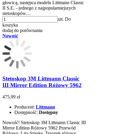
głowicą, następca modelu Littmann Classic
II S.E. - jednego z najpopularniejszych
stetoskopów…
szt.
Do
koszyka
dodaj do porównania
Nowość
Stetoskop 3M Littmann Classic
III Mirror Edition Różowy 5962
475,99 zł
Producent:
Littmann
Dostępność:
Dostępny
Nowość! Stetoskop 3M Littmann Classic III
Mirror Edition Różowy 5962 Przewód
Różowy, Lira Smoke, Trzonek różowy