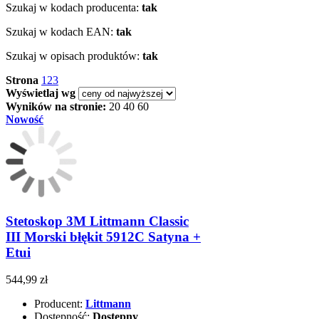
Szukaj w kodach producenta:
tak
Szukaj w kodach EAN:
tak
Szukaj w opisach produktów:
tak
Strona
1
2
3
Wyświetlaj wg
Wyników na stronie:
20
40
60
Nowość
Stetoskop 3M Littmann Classic
III Morski błękit 5912C Satyna +
Etui
544,99 zł
Producent:
Littmann
Dostępność:
Dostępny