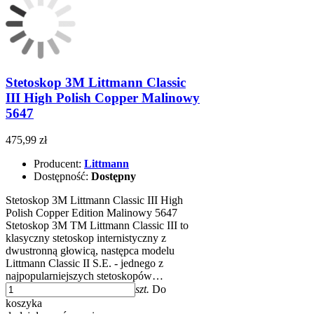
Stetoskop 3M Littmann Classic
III High Polish Copper Malinowy
5647
475,99 zł
Producent:
Littmann
Dostępność:
Dostępny
Stetoskop 3M Littmann Classic III High
Polish Copper Edition Malinowy 5647
Stetoskop 3M TM Littmann Classic III to
klasyczny stetoskop internistyczny z
dwustronną głowicą, następca modelu
Littmann Classic II S.E. - jednego z
najpopularniejszych stetoskopów…
szt.
Do
koszyka