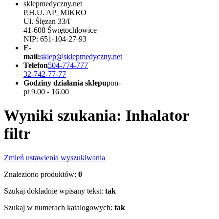
sklepmedyczny.net
P.H.U. AP_MIKRO
Ul. Ślęzan 33/I
41-608 Świętochłowice
NIP: 651-104-27-93
E-
mail:
sklep@sklepmedyczny.net
Telefon
504-774-777
32-742-77-77
Godziny działania sklepu
pon-
pt 9.00 - 16.00
Wyniki szukania: Inhalator
filtr
Zmień ustawienia wyszukiwania
Znaleziono produktów:
0
Szukaj dokładnie wpisany tekst:
tak
Szukaj w numerach katalogowych:
tak