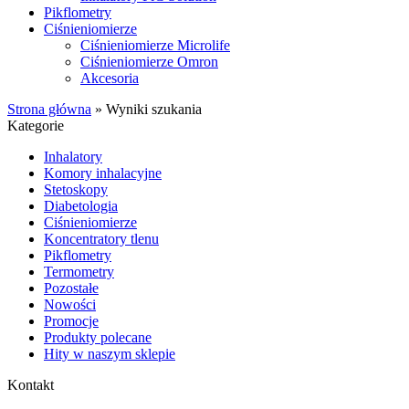
Pikflometry
Ciśnieniomierze
Ciśnieniomierze Microlife
Ciśnieniomierze Omron
Akcesoria
Strona główna
»
Wyniki szukania
Kategorie
Inhalatory
Komory inhalacyjne
Stetoskopy
Diabetologia
Ciśnieniomierze
Koncentratory tlenu
Pikflometry
Termometry
Pozostałe
Nowości
Promocje
Produkty polecane
Hity w naszym sklepie
Kontakt