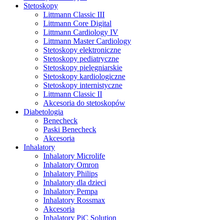
Stetoskopy
Littmann Classic III
Littmann Core Digital
Littmann Cardiology IV
Littmann Master Cardiology
Stetoskopy elektroniczne
Stetoskopy pediatryczne
Stetoskopy pielęgniarskie
Stetoskopy kardiologiczne
Stetoskopy internistyczne
Littmann Classic II
Akcesoria do stetoskopów
Diabetologia
Benecheck
Paski Benecheck
Akcesoria
Inhalatory
Inhalatory Microlife
Inhalatory Omron
Inhalatory Philips
Inhalatory dla dzieci
Inhalatory Pempa
Inhalatory Rossmax
Akcesoria
Inhalatory PiC Solution