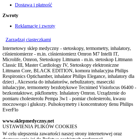
Dostawa i płatność
Zwroty
Reklamacje i zwroty
Zarządzaj ciasteczkami
Internetowy sklep medyczny - stetoskopy, termometry, inhalatory,
ciśnieniomierze - m.in. ciśnieniomierz Omron M7 Intelli IT,
Microlife, Omron, Stetoskopy Littmann - m.in. stetoskop Littmann
Classic III, Master Cardiology IV, Stetoskopy elektroniczne
Littmann Core, BLACK EDITION, komora inhalacyjna Philips
Respironics Optichamber, inhalator Philips Elegance, inhalatory dla
dzieci , Akcesoria do inhalatorów, nebulizatory, maseczki
inhalacyjne, termometry bezdotykowe Tecnimed Visiofocus 06400 -
bezkontaktowe, pikflometry. Inhalatory Omron. Urządzenie do
pomiaru cholesterolu Pempa 3w1 - pomiar cholesterolu, kwasu
moczowego i glukozy. Pulsoksymetry i koncentratory tlenu Philips
EverFlo
www.sklepmedyczny.net
USTAWIENIA PLIKÓW COOKIES
W celu ulepszenia zawartości naszej strony internetowej oraz