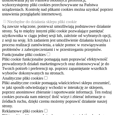
dostosowania jej do Państwa osobistych preferencji,
wykorzystujemy pliki cookies przechowywane na Państwa
urządzeniach. Kontrolę nad plikami cookies można uzyskać poprzez
ustawienia przeglądarki internetowej.
Niezbędne do działania sklepu pliki cookie
Są zawsze włączone, ponieważ umożliwiają podstawowe działanie
strony. Są to między innymi pliki cookie pozwalające pamiętać
użytkownika w ciągu jednej sesji lub, zależnie od wybranych opcji,
z sesji na sesję. Ich zadaniem jest umożliwienie działania koszyka i
procesu realizacji zamówienia, a także pomoc w rozwiązywaniu
problemów z zabezpieczeniami i w przestrzeganiu przepisów.
Funkcjonalne pliki cookies
Pliki cookie funkcjonalne pomagają nam poprawiać efektywność
prowadzonych działań marketingowych oraz dostosowywać je do
Twoich potrzeb i preferencji np. poprzez zapamiętanie wszelkich
wyborów dokonywanych na stronach.
Analityczne pliki cookies
Pliki analityczne cookie pomagają właścicielowi sklepu zrozumieć,
w jaki sposób odwiedzający wchodzi w interakcję ze sklepem,
poprzez anonimowe zbieranie i raportowanie informacji. Ten rodzaj
cookies pozwala nam mierzyć ilość wizyt i zbierać informacje o
źródłach ruchu, dzięki czemu możemy poprawić działanie naszej
strony.
Reklamowe pliki cookies