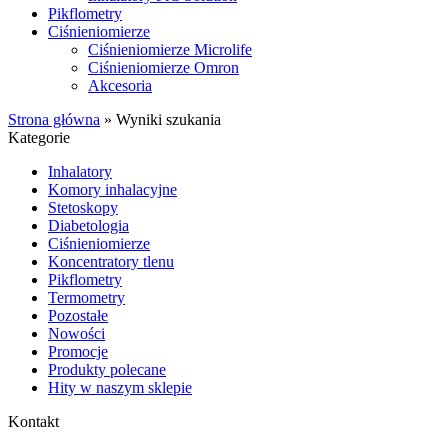
Pikflometry
Ciśnieniomierze
Ciśnieniomierze Microlife
Ciśnieniomierze Omron
Akcesoria
Strona główna
»
Wyniki szukania
Kategorie
Inhalatory
Komory inhalacyjne
Stetoskopy
Diabetologia
Ciśnieniomierze
Koncentratory tlenu
Pikflometry
Termometry
Pozostałe
Nowości
Promocje
Produkty polecane
Hity w naszym sklepie
Kontakt