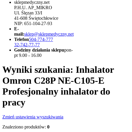
sklepmedyczny.net
P.H.U. AP_MIKRO
Ul. Ślęzan 33/I
41-608 Świętochłowice
NIP: 651-104-27-93
E-
mail:
sklep@sklepmedyczny.net
Telefon
504-774-777
32-742-77-77
Godziny działania sklepu
pon-
pt 9.00 - 16.00
Wyniki szukania: Inhalator
Omron C28P NE-C105-E
Profesjonalny inhalator do
pracy
Zmień ustawienia wyszukiwania
Znaleziono produktów:
0