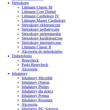
Stetoskopy
Littmann Classic III
Littmann Core Digital
Littmann Cardiology IV
Littmann Master Cardiology
Stetoskopy elektroniczne
Stetoskopy pediatryczne
Stetoskopy pielęgniarskie
Stetoskopy kardiologiczne
Stetoskopy internistyczne
Littmann Classic II
Akcesoria do stetoskopów
Diabetologia
Benecheck
Paski Benecheck
Akcesoria
Inhalatory
Inhalatory Microlife
Inhalatory Omron
Inhalatory Philips
Inhalatory dla dzieci
Inhalatory Pempa
Inhalatory Rossmax
Akcesoria
Inhalatory PiC Solution