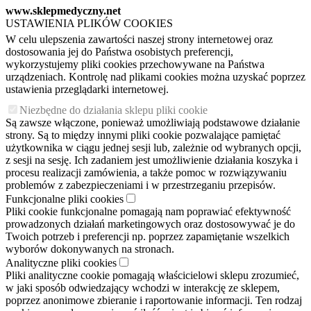
www.sklepmedyczny.net
USTAWIENIA PLIKÓW COOKIES
W celu ulepszenia zawartości naszej strony internetowej oraz
dostosowania jej do Państwa osobistych preferencji,
wykorzystujemy pliki cookies przechowywane na Państwa
urządzeniach. Kontrolę nad plikami cookies można uzyskać poprzez
ustawienia przeglądarki internetowej.
Niezbędne do działania sklepu pliki cookie
Są zawsze włączone, ponieważ umożliwiają podstawowe działanie
strony. Są to między innymi pliki cookie pozwalające pamiętać
użytkownika w ciągu jednej sesji lub, zależnie od wybranych opcji,
z sesji na sesję. Ich zadaniem jest umożliwienie działania koszyka i
procesu realizacji zamówienia, a także pomoc w rozwiązywaniu
problemów z zabezpieczeniami i w przestrzeganiu przepisów.
Funkcjonalne pliki cookies
Pliki cookie funkcjonalne pomagają nam poprawiać efektywność
prowadzonych działań marketingowych oraz dostosowywać je do
Twoich potrzeb i preferencji np. poprzez zapamiętanie wszelkich
wyborów dokonywanych na stronach.
Analityczne pliki cookies
Pliki analityczne cookie pomagają właścicielowi sklepu zrozumieć,
w jaki sposób odwiedzający wchodzi w interakcję ze sklepem,
poprzez anonimowe zbieranie i raportowanie informacji. Ten rodzaj