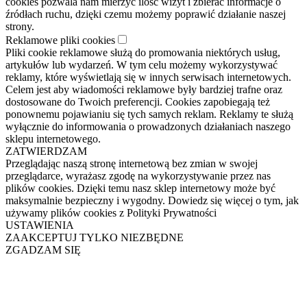
cookies pozwala nam mierzyć ilość wizyt i zbierać informacje o
źródłach ruchu, dzięki czemu możemy poprawić działanie naszej
strony.
Reklamowe pliki cookies
Pliki cookie reklamowe służą do promowania niektórych usług,
artykułów lub wydarzeń. W tym celu możemy wykorzystywać
reklamy, które wyświetlają się w innych serwisach internetowych.
Celem jest aby wiadomości reklamowe były bardziej trafne oraz
dostosowane do Twoich preferencji. Cookies zapobiegają też
ponownemu pojawianiu się tych samych reklam. Reklamy te służą
wyłącznie do informowania o prowadzonych działaniach naszego
sklepu internetowego.
ZATWIERDZAM
Przeglądając naszą stronę internetową bez zmian w swojej
przeglądarce, wyrażasz zgodę na wykorzystywanie przez nas
plików cookies. Dzięki temu nasz sklep internetowy może być
maksymalnie bezpieczny i wygodny. Dowiedz się więcej o tym, jak
używamy plików cookies z Polityki Prywatności
USTAWIENIA
ZAAKCEPTUJ TYLKO NIEZBĘDNE
ZGADZAM SIĘ