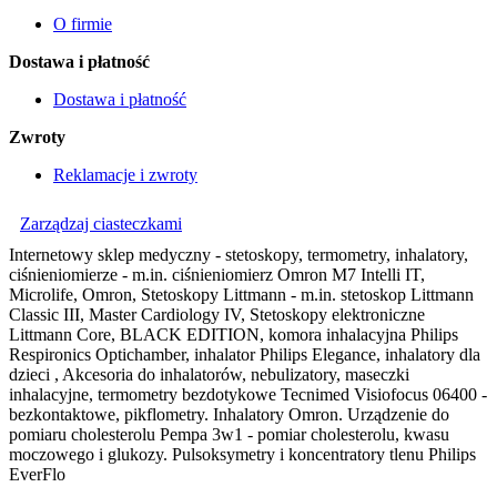
O firmie
Dostawa i płatność
Dostawa i płatność
Zwroty
Reklamacje i zwroty
Zarządzaj ciasteczkami
Internetowy sklep medyczny - stetoskopy, termometry, inhalatory,
ciśnieniomierze - m.in. ciśnieniomierz Omron M7 Intelli IT,
Microlife, Omron, Stetoskopy Littmann - m.in. stetoskop Littmann
Classic III, Master Cardiology IV, Stetoskopy elektroniczne
Littmann Core, BLACK EDITION, komora inhalacyjna Philips
Respironics Optichamber, inhalator Philips Elegance, inhalatory dla
dzieci , Akcesoria do inhalatorów, nebulizatory, maseczki
inhalacyjne, termometry bezdotykowe Tecnimed Visiofocus 06400 -
bezkontaktowe, pikflometry. Inhalatory Omron. Urządzenie do
pomiaru cholesterolu Pempa 3w1 - pomiar cholesterolu, kwasu
moczowego i glukozy. Pulsoksymetry i koncentratory tlenu Philips
EverFlo