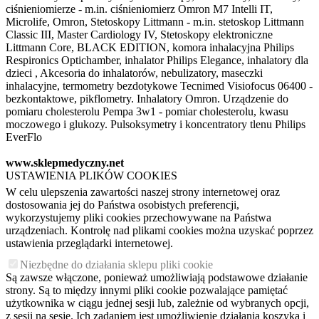
ciśnieniomierze - m.in. ciśnieniomierz Omron M7 Intelli IT,
Microlife, Omron, Stetoskopy Littmann - m.in. stetoskop Littmann
Classic III, Master Cardiology IV, Stetoskopy elektroniczne
Littmann Core, BLACK EDITION, komora inhalacyjna Philips
Respironics Optichamber, inhalator Philips Elegance, inhalatory dla
dzieci , Akcesoria do inhalatorów, nebulizatory, maseczki
inhalacyjne, termometry bezdotykowe Tecnimed Visiofocus 06400 -
bezkontaktowe, pikflometry. Inhalatory Omron. Urządzenie do
pomiaru cholesterolu Pempa 3w1 - pomiar cholesterolu, kwasu
moczowego i glukozy. Pulsoksymetry i koncentratory tlenu Philips
EverFlo
www.sklepmedyczny.net
USTAWIENIA PLIKÓW COOKIES
W celu ulepszenia zawartości naszej strony internetowej oraz
dostosowania jej do Państwa osobistych preferencji,
wykorzystujemy pliki cookies przechowywane na Państwa
urządzeniach. Kontrolę nad plikami cookies można uzyskać poprzez
ustawienia przeglądarki internetowej.
Niezbędne do działania sklepu pliki cookie
Są zawsze włączone, ponieważ umożliwiają podstawowe działanie
strony. Są to między innymi pliki cookie pozwalające pamiętać
użytkownika w ciągu jednej sesji lub, zależnie od wybranych opcji,
z sesji na sesję. Ich zadaniem jest umożliwienie działania koszyka i