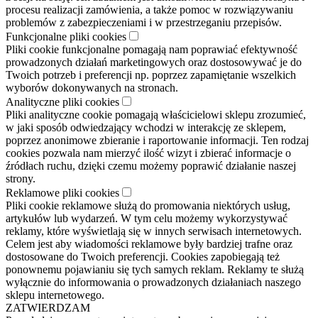
procesu realizacji zamówienia, a także pomoc w rozwiązywaniu
problemów z zabezpieczeniami i w przestrzeganiu przepisów.
Funkcjonalne pliki cookies
Pliki cookie funkcjonalne pomagają nam poprawiać efektywność
prowadzonych działań marketingowych oraz dostosowywać je do
Twoich potrzeb i preferencji np. poprzez zapamiętanie wszelkich
wyborów dokonywanych na stronach.
Analityczne pliki cookies
Pliki analityczne cookie pomagają właścicielowi sklepu zrozumieć,
w jaki sposób odwiedzający wchodzi w interakcję ze sklepem,
poprzez anonimowe zbieranie i raportowanie informacji. Ten rodzaj
cookies pozwala nam mierzyć ilość wizyt i zbierać informacje o
źródłach ruchu, dzięki czemu możemy poprawić działanie naszej
strony.
Reklamowe pliki cookies
Pliki cookie reklamowe służą do promowania niektórych usług,
artykułów lub wydarzeń. W tym celu możemy wykorzystywać
reklamy, które wyświetlają się w innych serwisach internetowych.
Celem jest aby wiadomości reklamowe były bardziej trafne oraz
dostosowane do Twoich preferencji. Cookies zapobiegają też
ponownemu pojawianiu się tych samych reklam. Reklamy te służą
wyłącznie do informowania o prowadzonych działaniach naszego
sklepu internetowego.
ZATWIERDZAM