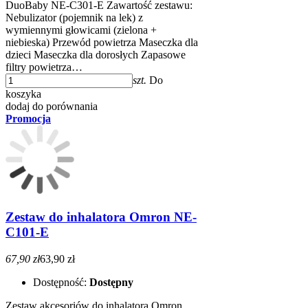
DuoBaby NE-C301-E Zawartość zestawu:
Nebulizator (pojemnik na lek) z
wymiennymi głowicami (zielona +
niebieska) Przewód powietrza Maseczka dla
dzieci Maseczka dla dorosłych Zapasowe
filtry powietrza…
szt.
Do
koszyka
dodaj do porównania
Promocja
Zestaw do inhalatora Omron NE-
C101-E
67,90 zł
63,90 zł
Dostępność:
Dostępny
Zestaw akcesoriów do inhalatora Omron