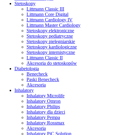
Stetoskopy
Littmann Classic III
Littmann Core Digital
Littmann Cardiology IV
Littmann Master Cardiology
Stetoskopy elektroniczne
Stetoskopy pediatryczne
Stetoskopy pielęgniarskie
Stetoskopy kardiologiczne
Stetoskopy internistyczne
Littmann Classic II
Akcesoria do stetoskopów
Diabetologia
Benecheck
Paski Benecheck
Akcesoria
Inhalatory
Inhalatory Microlife
Inhalatory Omron
Inhalatory Philips
Inhalatory dla dzieci
Inhalatory Pempa
Inhalatory Rossmax
Akcesoria
Inhalatory PiC Solution