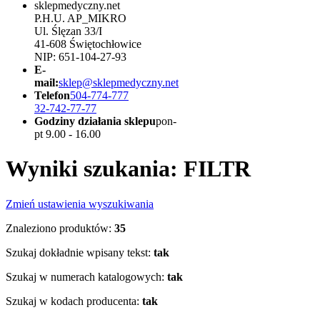
sklepmedyczny.net
P.H.U. AP_MIKRO
Ul. Ślęzan 33/I
41-608 Świętochłowice
NIP: 651-104-27-93
E-
mail:
sklep@sklepmedyczny.net
Telefon
504-774-777
32-742-77-77
Godziny działania sklepu
pon-
pt 9.00 - 16.00
Wyniki szukania: FILTR
Zmień ustawienia wyszukiwania
Znaleziono produktów:
35
Szukaj dokładnie wpisany tekst:
tak
Szukaj w numerach katalogowych:
tak
Szukaj w kodach producenta:
tak