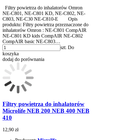
Filtry powietrza do inhalatorów Omron
NE-C801, NE-C801 KD, NE-C802, NE-
C803, NE-C30 NE-C810-E Opis
produktu: Filtry powietrza przeznaczone do
inhalatorów Omron : NE-C801 CompAIR
NE-C801 KD kids CompAIR NE-C802
CompAIR basic NE-C803…
szt.
Do
koszyka
dodaj do porównania
Filtry powietrza do inhalatorów
Microlife NEB 200 NEB 400 NEB
410
12,90 zł