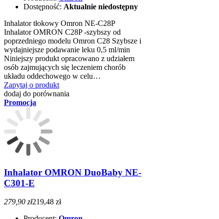
Dostępność:
Aktualnie niedostępny
Inhalator tłokowy Omron NE-C28P
Inhalator OMRON C28P -szybszy od
poprzedniego modelu Omron C28 Szybsze i
wydajniejsze podawanie leku 0,5 ml/min
Niniejszy produkt opracowano z udziałem
osób zajmujących się leczeniem chorób
układu oddechowego w celu…
Zapytaj o produkt
dodaj do porównania
Promocja
Inhalator OMRON DuoBaby NE-
C301-E
279,90 zł
219,48 zł
Producent:
Omron