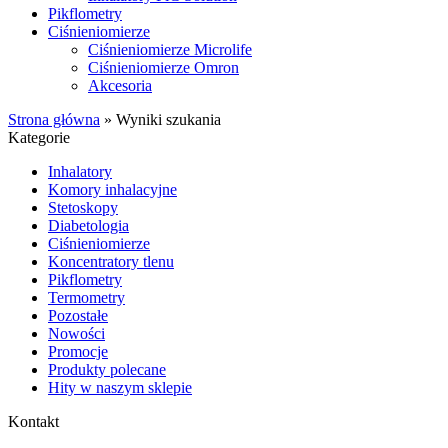
Pikflometry
Ciśnieniomierze
Ciśnieniomierze Microlife
Ciśnieniomierze Omron
Akcesoria
Strona główna
»
Wyniki szukania
Kategorie
Inhalatory
Komory inhalacyjne
Stetoskopy
Diabetologia
Ciśnieniomierze
Koncentratory tlenu
Pikflometry
Termometry
Pozostałe
Nowości
Promocje
Produkty polecane
Hity w naszym sklepie
Kontakt