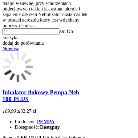
terapii wziewnej przy schorzeniach
oddechowych takich jak astma, alergie i
zapalenie oskrzeli Nebulizator dostarcza lek
w postaci aerozolu który jest wdychany
poprzez ustnik…
szt.
Do
koszyka
dodaj do porównania
Nowość
Inhalator tłokowy Pempa Neb
100 PLUS
109,90 zł
82,27 zł
Producent:
PEMPA
Dostępność:
Dostępny
Pempa NEB 100 PLUS Inhalator tłokowy