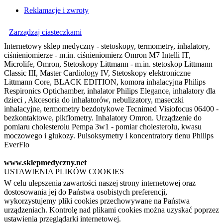
Reklamacje i zwroty
Zarządzaj ciasteczkami
Internetowy sklep medyczny - stetoskopy, termometry, inhalatory,
ciśnieniomierze - m.in. ciśnieniomierz Omron M7 Intelli IT,
Microlife, Omron, Stetoskopy Littmann - m.in. stetoskop Littmann
Classic III, Master Cardiology IV, Stetoskopy elektroniczne
Littmann Core, BLACK EDITION, komora inhalacyjna Philips
Respironics Optichamber, inhalator Philips Elegance, inhalatory dla
dzieci , Akcesoria do inhalatorów, nebulizatory, maseczki
inhalacyjne, termometry bezdotykowe Tecnimed Visiofocus 06400 -
bezkontaktowe, pikflometry. Inhalatory Omron. Urządzenie do
pomiaru cholesterolu Pempa 3w1 - pomiar cholesterolu, kwasu
moczowego i glukozy. Pulsoksymetry i koncentratory tlenu Philips
EverFlo
www.sklepmedyczny.net
USTAWIENIA PLIKÓW COOKIES
W celu ulepszenia zawartości naszej strony internetowej oraz
dostosowania jej do Państwa osobistych preferencji,
wykorzystujemy pliki cookies przechowywane na Państwa
urządzeniach. Kontrolę nad plikami cookies można uzyskać poprzez
ustawienia przeglądarki internetowej.