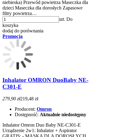
niebieska) Przewód powietrza Maseczka dla
dzieci Maseczka dla dorosłych Zapasowe
filtry powietrza…
szt.
Do
koszyka
dodaj do porównania
Promocja
Inhalator OMRON DuoBaby NE-
C301-E
279,90 zł
219,48 zł
Producent:
Omron
Dostępność:
Aktualnie niedostępny
Inhalator Omron Duo Baby NE-C301-E
Urządzenie 2w1: Inhalator + Aspirator
GRATIS: - MASKA DLA DOROSŁYCH