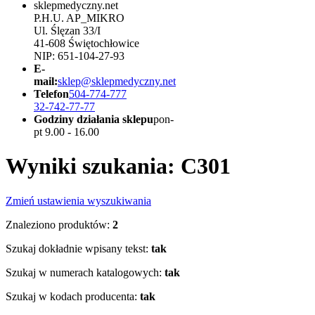
sklepmedyczny.net
P.H.U. AP_MIKRO
Ul. Ślęzan 33/I
41-608 Świętochłowice
NIP: 651-104-27-93
E-
mail:
sklep@sklepmedyczny.net
Telefon
504-774-777
32-742-77-77
Godziny działania sklepu
pon-
pt 9.00 - 16.00
Wyniki szukania: C301
Zmień ustawienia wyszukiwania
Znaleziono produktów:
2
Szukaj dokładnie wpisany tekst:
tak
Szukaj w numerach katalogowych:
tak
Szukaj w kodach producenta:
tak