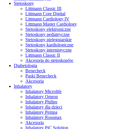
Stetoskopy
Littmann Classic III
Littmann Core Digital
Littmann Cardiology IV
Littmann Master Cardiology
Stetoskopy elektroniczne
Stetoskopy pediatryczne
Stetoskopy pielęgniarskie
Stetoskopy kardiologiczne
Stetoskopy internistyczne
Littmann Classic II
Akcesoria do stetoskopów
Diabetologia
Benecheck
Paski Benecheck
Akcesoria
Inhalatory
Inhalatory Microlife
Inhalatory Omron
Inhalatory Philips
Inhalatory dla dzieci
Inhalatory Pempa
Inhalatory Rossmax
Akcesoria
Inhalatory PiC Solution