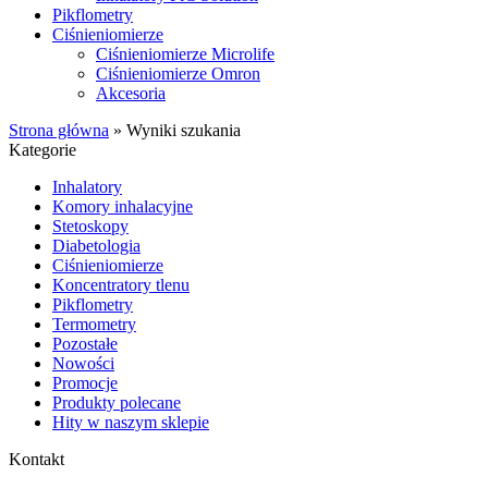
Pikflometry
Ciśnieniomierze
Ciśnieniomierze Microlife
Ciśnieniomierze Omron
Akcesoria
Strona główna
»
Wyniki szukania
Kategorie
Inhalatory
Komory inhalacyjne
Stetoskopy
Diabetologia
Ciśnieniomierze
Koncentratory tlenu
Pikflometry
Termometry
Pozostałe
Nowości
Promocje
Produkty polecane
Hity w naszym sklepie
Kontakt