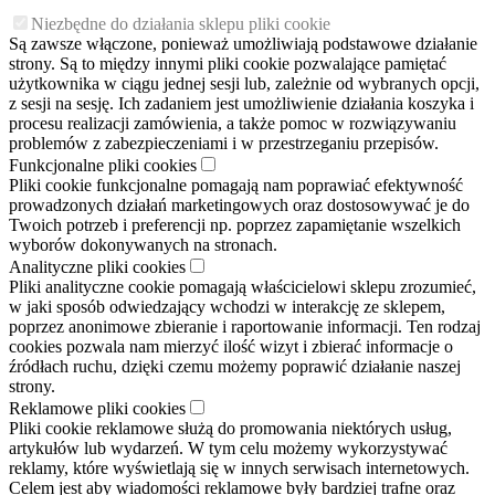
Niezbędne do działania sklepu pliki cookie
Są zawsze włączone, ponieważ umożliwiają podstawowe działanie
strony. Są to między innymi pliki cookie pozwalające pamiętać
użytkownika w ciągu jednej sesji lub, zależnie od wybranych opcji,
z sesji na sesję. Ich zadaniem jest umożliwienie działania koszyka i
procesu realizacji zamówienia, a także pomoc w rozwiązywaniu
problemów z zabezpieczeniami i w przestrzeganiu przepisów.
Funkcjonalne pliki cookies
Pliki cookie funkcjonalne pomagają nam poprawiać efektywność
prowadzonych działań marketingowych oraz dostosowywać je do
Twoich potrzeb i preferencji np. poprzez zapamiętanie wszelkich
wyborów dokonywanych na stronach.
Analityczne pliki cookies
Pliki analityczne cookie pomagają właścicielowi sklepu zrozumieć,
w jaki sposób odwiedzający wchodzi w interakcję ze sklepem,
poprzez anonimowe zbieranie i raportowanie informacji. Ten rodzaj
cookies pozwala nam mierzyć ilość wizyt i zbierać informacje o
źródłach ruchu, dzięki czemu możemy poprawić działanie naszej
strony.
Reklamowe pliki cookies
Pliki cookie reklamowe służą do promowania niektórych usług,
artykułów lub wydarzeń. W tym celu możemy wykorzystywać
reklamy, które wyświetlają się w innych serwisach internetowych.
Celem jest aby wiadomości reklamowe były bardziej trafne oraz