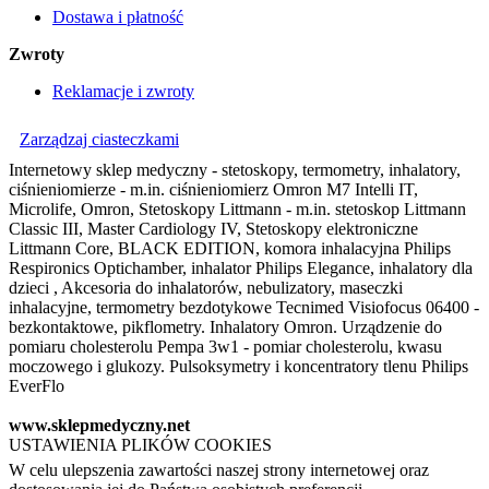
Dostawa i płatność
Zwroty
Reklamacje i zwroty
Zarządzaj ciasteczkami
Internetowy sklep medyczny - stetoskopy, termometry, inhalatory,
ciśnieniomierze - m.in. ciśnieniomierz Omron M7 Intelli IT,
Microlife, Omron, Stetoskopy Littmann - m.in. stetoskop Littmann
Classic III, Master Cardiology IV, Stetoskopy elektroniczne
Littmann Core, BLACK EDITION, komora inhalacyjna Philips
Respironics Optichamber, inhalator Philips Elegance, inhalatory dla
dzieci , Akcesoria do inhalatorów, nebulizatory, maseczki
inhalacyjne, termometry bezdotykowe Tecnimed Visiofocus 06400 -
bezkontaktowe, pikflometry. Inhalatory Omron. Urządzenie do
pomiaru cholesterolu Pempa 3w1 - pomiar cholesterolu, kwasu
moczowego i glukozy. Pulsoksymetry i koncentratory tlenu Philips
EverFlo
www.sklepmedyczny.net
USTAWIENIA PLIKÓW COOKIES
W celu ulepszenia zawartości naszej strony internetowej oraz