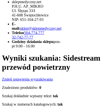
sklepmedyczny.net
P.H.U. AP_MIKRO
Ul. Ślęzan 33/I
41-608 Świętochłowice
NIP: 651-104-27-93
E-
mail:
sklep@sklepmedyczny.net
Telefon
504-774-777
32-742-77-77
Godziny działania sklepu
pon-
pt 9.00 - 16.00
Wyniki szukania: Sidestream
przewód powietrzny
Zmień ustawienia wyszukiwania
Znaleziono produktów:
0
Szukaj dokładnie wpisany tekst:
tak
Szukaj w numerach katalogowych:
tak