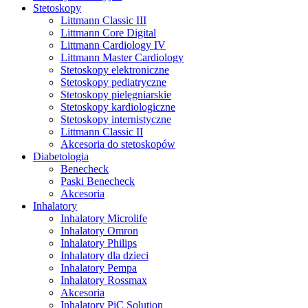
Stetoskopy
Littmann Classic III
Littmann Core Digital
Littmann Cardiology IV
Littmann Master Cardiology
Stetoskopy elektroniczne
Stetoskopy pediatryczne
Stetoskopy pielęgniarskie
Stetoskopy kardiologiczne
Stetoskopy internistyczne
Littmann Classic II
Akcesoria do stetoskopów
Diabetologia
Benecheck
Paski Benecheck
Akcesoria
Inhalatory
Inhalatory Microlife
Inhalatory Omron
Inhalatory Philips
Inhalatory dla dzieci
Inhalatory Pempa
Inhalatory Rossmax
Akcesoria
Inhalatory PiC Solution