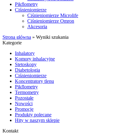
Pikflometry
Ciśnieniomierze
Ciśnieniomierze Microlife
Ciśnieniomierze Omron
Akcesoria
Strona główna
»
Wyniki szukania
Kategorie
Inhalatory
Komory inhalacyjne
Stetoskopy
Diabetologia
Ciśnieniomierze
Koncentratory tlenu
Pikflometry
Termometry
Pozostałe
Nowości
Promocje
Produkty polecane
Hity w naszym sklepie
Kontakt