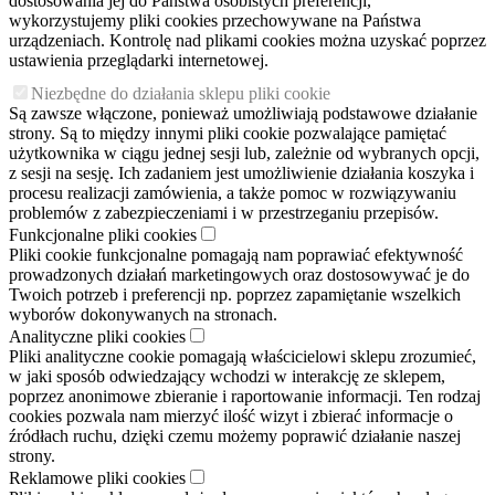
dostosowania jej do Państwa osobistych preferencji,
wykorzystujemy pliki cookies przechowywane na Państwa
urządzeniach. Kontrolę nad plikami cookies można uzyskać poprzez
ustawienia przeglądarki internetowej.
Niezbędne do działania sklepu pliki cookie
Są zawsze włączone, ponieważ umożliwiają podstawowe działanie
strony. Są to między innymi pliki cookie pozwalające pamiętać
użytkownika w ciągu jednej sesji lub, zależnie od wybranych opcji,
z sesji na sesję. Ich zadaniem jest umożliwienie działania koszyka i
procesu realizacji zamówienia, a także pomoc w rozwiązywaniu
problemów z zabezpieczeniami i w przestrzeganiu przepisów.
Funkcjonalne pliki cookies
Pliki cookie funkcjonalne pomagają nam poprawiać efektywność
prowadzonych działań marketingowych oraz dostosowywać je do
Twoich potrzeb i preferencji np. poprzez zapamiętanie wszelkich
wyborów dokonywanych na stronach.
Analityczne pliki cookies
Pliki analityczne cookie pomagają właścicielowi sklepu zrozumieć,
w jaki sposób odwiedzający wchodzi w interakcję ze sklepem,
poprzez anonimowe zbieranie i raportowanie informacji. Ten rodzaj
cookies pozwala nam mierzyć ilość wizyt i zbierać informacje o
źródłach ruchu, dzięki czemu możemy poprawić działanie naszej
strony.
Reklamowe pliki cookies