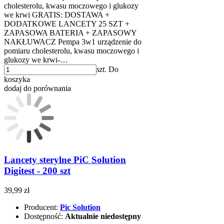
cholesterolu, kwasu moczowego i glukozy
we krwi GRATIS: DOSTAWA +
DODATKOWE LANCETY 25 SZT +
ZAPASOWA BATERIA + ZAPASOWY
NAKŁUWACZ Pempa 3w1 urządzenie do
pomiaru cholesterolu, kwasu moczowego i
glukozy we krwi-…
szt.
Do
koszyka
dodaj do porównania
Lancety sterylne PiC Solution
Digitest - 200 szt
39,99 zł
Producent:
Pic Solution
Dostępność:
Aktualnie niedostępny