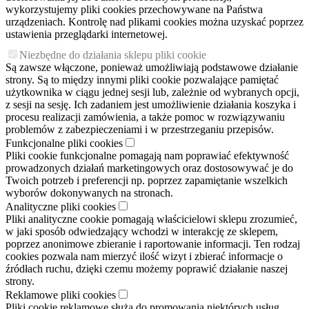
wykorzystujemy pliki cookies przechowywane na Państwa
urządzeniach. Kontrolę nad plikami cookies można uzyskać poprzez
ustawienia przeglądarki internetowej.
Niezbędne do działania sklepu pliki cookie
Są zawsze włączone, ponieważ umożliwiają podstawowe działanie
strony. Są to między innymi pliki cookie pozwalające pamiętać
użytkownika w ciągu jednej sesji lub, zależnie od wybranych opcji,
z sesji na sesję. Ich zadaniem jest umożliwienie działania koszyka i
procesu realizacji zamówienia, a także pomoc w rozwiązywaniu
problemów z zabezpieczeniami i w przestrzeganiu przepisów.
Funkcjonalne pliki cookies
Pliki cookie funkcjonalne pomagają nam poprawiać efektywność
prowadzonych działań marketingowych oraz dostosowywać je do
Twoich potrzeb i preferencji np. poprzez zapamiętanie wszelkich
wyborów dokonywanych na stronach.
Analityczne pliki cookies
Pliki analityczne cookie pomagają właścicielowi sklepu zrozumieć,
w jaki sposób odwiedzający wchodzi w interakcję ze sklepem,
poprzez anonimowe zbieranie i raportowanie informacji. Ten rodzaj
cookies pozwala nam mierzyć ilość wizyt i zbierać informacje o
źródłach ruchu, dzięki czemu możemy poprawić działanie naszej
strony.
Reklamowe pliki cookies
Pliki cookie reklamowe służą do promowania niektórych usług,