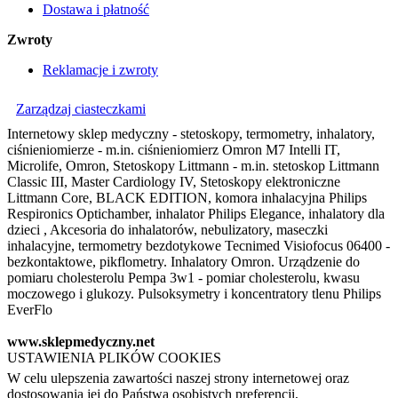
Dostawa i płatność
Zwroty
Reklamacje i zwroty
Zarządzaj ciasteczkami
Internetowy sklep medyczny - stetoskopy, termometry, inhalatory,
ciśnieniomierze - m.in. ciśnieniomierz Omron M7 Intelli IT,
Microlife, Omron, Stetoskopy Littmann - m.in. stetoskop Littmann
Classic III, Master Cardiology IV, Stetoskopy elektroniczne
Littmann Core, BLACK EDITION, komora inhalacyjna Philips
Respironics Optichamber, inhalator Philips Elegance, inhalatory dla
dzieci , Akcesoria do inhalatorów, nebulizatory, maseczki
inhalacyjne, termometry bezdotykowe Tecnimed Visiofocus 06400 -
bezkontaktowe, pikflometry. Inhalatory Omron. Urządzenie do
pomiaru cholesterolu Pempa 3w1 - pomiar cholesterolu, kwasu
moczowego i glukozy. Pulsoksymetry i koncentratory tlenu Philips
EverFlo
www.sklepmedyczny.net
USTAWIENIA PLIKÓW COOKIES
W celu ulepszenia zawartości naszej strony internetowej oraz
dostosowania jej do Państwa osobistych preferencji,