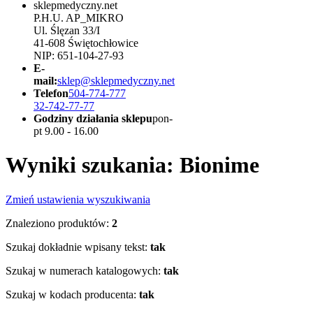
sklepmedyczny.net
P.H.U. AP_MIKRO
Ul. Ślęzan 33/I
41-608 Świętochłowice
NIP: 651-104-27-93
E-
mail:
sklep@sklepmedyczny.net
Telefon
504-774-777
32-742-77-77
Godziny działania sklepu
pon-
pt 9.00 - 16.00
Wyniki szukania: Bionime
Zmień ustawienia wyszukiwania
Znaleziono produktów:
2
Szukaj dokładnie wpisany tekst:
tak
Szukaj w numerach katalogowych:
tak
Szukaj w kodach producenta:
tak