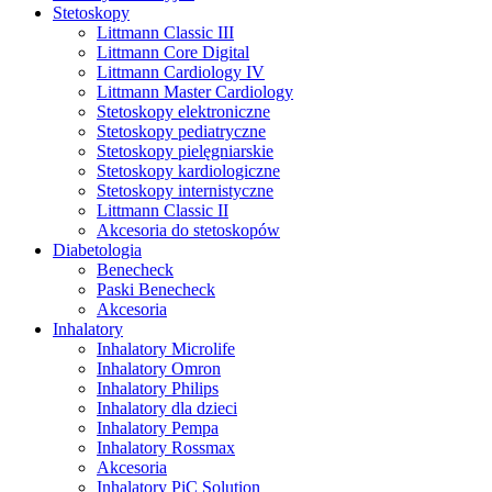
Stetoskopy
Littmann Classic III
Littmann Core Digital
Littmann Cardiology IV
Littmann Master Cardiology
Stetoskopy elektroniczne
Stetoskopy pediatryczne
Stetoskopy pielęgniarskie
Stetoskopy kardiologiczne
Stetoskopy internistyczne
Littmann Classic II
Akcesoria do stetoskopów
Diabetologia
Benecheck
Paski Benecheck
Akcesoria
Inhalatory
Inhalatory Microlife
Inhalatory Omron
Inhalatory Philips
Inhalatory dla dzieci
Inhalatory Pempa
Inhalatory Rossmax
Akcesoria
Inhalatory PiC Solution