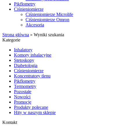
Pikflometry
Ciśnieniomierze
Ciśnieniomierze Microlife
Ciśnieniomierze Omron
Akcesoria
Strona główna
»
Wyniki szukania
Kategorie
Inhalatory
Komory inhalacyjne
Stetoskopy
Diabetologia
Ciśnieniomierze
Koncentratory tlenu
Pikflometry
Termometry
Pozostałe
Nowości
Promocje
Produkty polecane
Hity w naszym sklepie
Kontakt