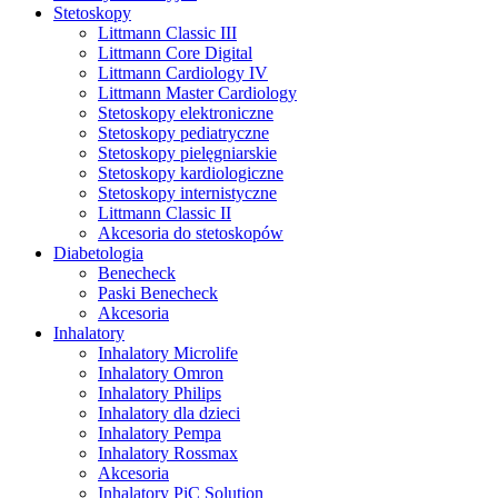
Stetoskopy
Littmann Classic III
Littmann Core Digital
Littmann Cardiology IV
Littmann Master Cardiology
Stetoskopy elektroniczne
Stetoskopy pediatryczne
Stetoskopy pielęgniarskie
Stetoskopy kardiologiczne
Stetoskopy internistyczne
Littmann Classic II
Akcesoria do stetoskopów
Diabetologia
Benecheck
Paski Benecheck
Akcesoria
Inhalatory
Inhalatory Microlife
Inhalatory Omron
Inhalatory Philips
Inhalatory dla dzieci
Inhalatory Pempa
Inhalatory Rossmax
Akcesoria
Inhalatory PiC Solution