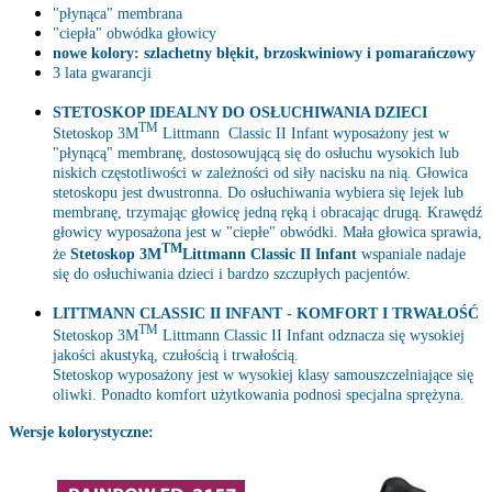
"płynąca" membrana
"ciepła" obwódka głowicy
nowe kolory: szlachetny błękit, brzoskwiniowy i pomarańczowy
3 lata gwarancji
STETOSKOP IDEALNY DO OSŁUCHIWANIA DZIECI
TM
Stetoskop 3M
Littmann Classic II Infant wyposażony jest w
"płynącą" membranę, dostosowującą się do osłuchu wysokich lub
niskich częstotliwości w zależności od siły nacisku na nią. Głowica
stetoskopu jest dwustronna. Do osłuchiwania wybiera się lejek lub
membranę, trzymając głowicę jedną ręką i obracając drugą. Krawędź
głowicy wyposażona jest w "ciepłe" obwódki. Mała głowica sprawia,
TM
że
Stetoskop 3M
Littmann Classic II Infant
wspaniale nadaje
się do osłuchiwania dzieci i bardzo szczupłych pacjentów.
LITTMANN CLASSIC II INFANT - KOMFORT I TRWAŁOŚĆ
TM
Stetoskop 3M
Littmann Classic II Infant odznacza się wysokiej
jakości akustyką, czułością i trwałością.
Stetoskop wyposażony jest w wysokiej klasy samouszczelniające się
oliwki. Ponadto komfort użytkowania podnosi specjalna sprężyna.
Wersje kolorystyczne: