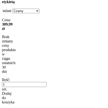
etykietą
infant
Cena:
389,99
zł
Brak
zmiany
ceny
produktu
w
ciągu
ostatnich
30
dni
Ilość:
szt.
Dodaj
do
koszyka