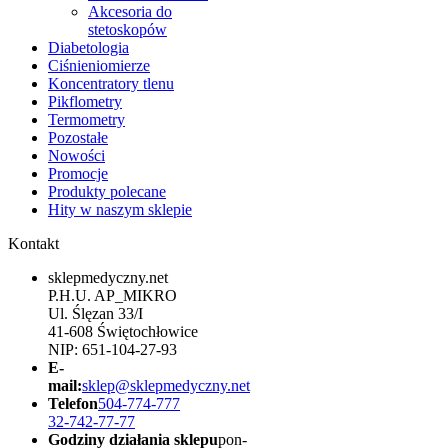
Akcesoria do
stetoskopów
Diabetologia
Ciśnieniomierze
Koncentratory tlenu
Pikflometry
Termometry
Pozostałe
Nowości
Promocje
Produkty polecane
Hity w naszym sklepie
Kontakt
sklepmedyczny.net
P.H.U. AP_MIKRO
Ul. Ślęzan 33/I
41-608 Świętochłowice
NIP: 651-104-27-93
E-
mail:
sklep@sklepmedyczny.net
Telefon
504-774-777
32-742-77-77
Godziny działania sklepu
pon-