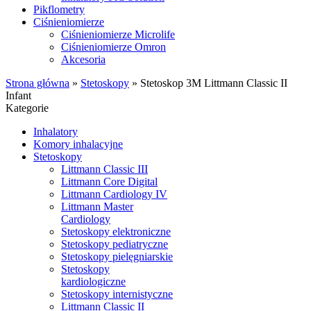
Pikflometry
Ciśnieniomierze
Ciśnieniomierze Microlife
Ciśnieniomierze Omron
Akcesoria
Strona główna
»
Stetoskopy
»
Stetoskop 3M Littmann Classic II
Infant
Kategorie
Inhalatory
Komory inhalacyjne
Stetoskopy
Littmann Classic III
Littmann Core Digital
Littmann Cardiology IV
Littmann Master
Cardiology
Stetoskopy elektroniczne
Stetoskopy pediatryczne
Stetoskopy pielęgniarskie
Stetoskopy
kardiologiczne
Stetoskopy internistyczne
Littmann Classic II