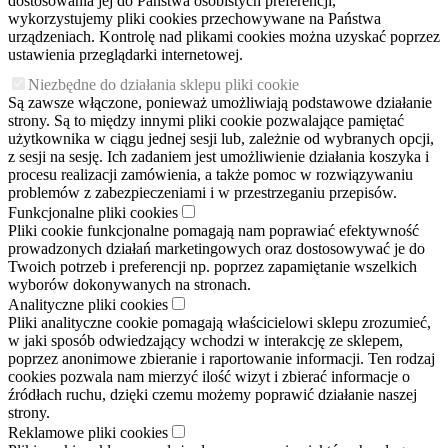
dostosowania jej do Państwa osobistych preferencji,
wykorzystujemy pliki cookies przechowywane na Państwa
urządzeniach. Kontrolę nad plikami cookies można uzyskać poprzez
ustawienia przeglądarki internetowej.
Niezbędne do działania sklepu pliki cookie
Są zawsze włączone, ponieważ umożliwiają podstawowe działanie
strony. Są to między innymi pliki cookie pozwalające pamiętać
użytkownika w ciągu jednej sesji lub, zależnie od wybranych opcji,
z sesji na sesję. Ich zadaniem jest umożliwienie działania koszyka i
procesu realizacji zamówienia, a także pomoc w rozwiązywaniu
problemów z zabezpieczeniami i w przestrzeganiu przepisów.
Funkcjonalne pliki cookies
Pliki cookie funkcjonalne pomagają nam poprawiać efektywność
prowadzonych działań marketingowych oraz dostosowywać je do
Twoich potrzeb i preferencji np. poprzez zapamiętanie wszelkich
wyborów dokonywanych na stronach.
Analityczne pliki cookies
Pliki analityczne cookie pomagają właścicielowi sklepu zrozumieć,
w jaki sposób odwiedzający wchodzi w interakcję ze sklepem,
poprzez anonimowe zbieranie i raportowanie informacji. Ten rodzaj
cookies pozwala nam mierzyć ilość wizyt i zbierać informacje o
źródłach ruchu, dzięki czemu możemy poprawić działanie naszej
strony.
Reklamowe pliki cookies