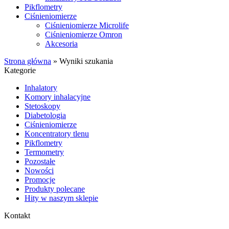
Pikflometry
Ciśnieniomierze
Ciśnieniomierze Microlife
Ciśnieniomierze Omron
Akcesoria
Strona główna
»
Wyniki szukania
Kategorie
Inhalatory
Komory inhalacyjne
Stetoskopy
Diabetologia
Ciśnieniomierze
Koncentratory tlenu
Pikflometry
Termometry
Pozostałe
Nowości
Promocje
Produkty polecane
Hity w naszym sklepie
Kontakt