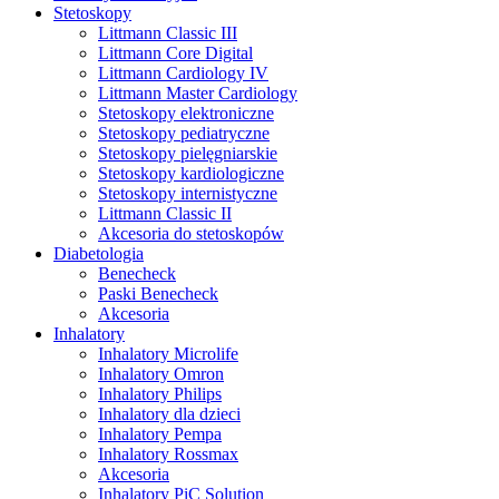
Stetoskopy
Littmann Classic III
Littmann Core Digital
Littmann Cardiology IV
Littmann Master Cardiology
Stetoskopy elektroniczne
Stetoskopy pediatryczne
Stetoskopy pielęgniarskie
Stetoskopy kardiologiczne
Stetoskopy internistyczne
Littmann Classic II
Akcesoria do stetoskopów
Diabetologia
Benecheck
Paski Benecheck
Akcesoria
Inhalatory
Inhalatory Microlife
Inhalatory Omron
Inhalatory Philips
Inhalatory dla dzieci
Inhalatory Pempa
Inhalatory Rossmax
Akcesoria
Inhalatory PiC Solution