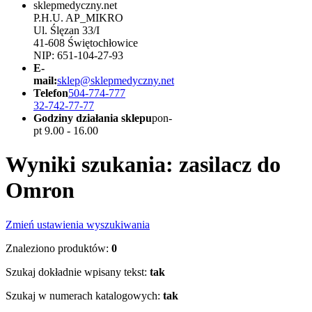
sklepmedyczny.net
P.H.U. AP_MIKRO
Ul. Ślęzan 33/I
41-608 Świętochłowice
NIP: 651-104-27-93
E-
mail:
sklep@sklepmedyczny.net
Telefon
504-774-777
32-742-77-77
Godziny działania sklepu
pon-
pt 9.00 - 16.00
Wyniki szukania: zasilacz do
Omron
Zmień ustawienia wyszukiwania
Znaleziono produktów:
0
Szukaj dokładnie wpisany tekst:
tak
Szukaj w numerach katalogowych:
tak