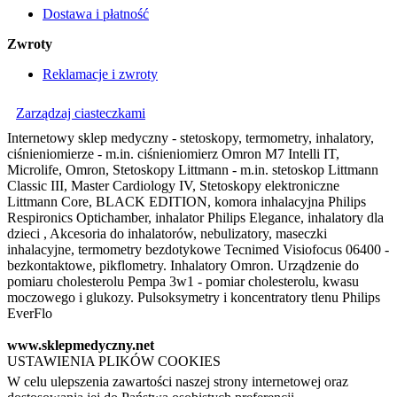
Dostawa i płatność
Zwroty
Reklamacje i zwroty
Zarządzaj ciasteczkami
Internetowy sklep medyczny - stetoskopy, termometry, inhalatory,
ciśnieniomierze - m.in. ciśnieniomierz Omron M7 Intelli IT,
Microlife, Omron, Stetoskopy Littmann - m.in. stetoskop Littmann
Classic III, Master Cardiology IV, Stetoskopy elektroniczne
Littmann Core, BLACK EDITION, komora inhalacyjna Philips
Respironics Optichamber, inhalator Philips Elegance, inhalatory dla
dzieci , Akcesoria do inhalatorów, nebulizatory, maseczki
inhalacyjne, termometry bezdotykowe Tecnimed Visiofocus 06400 -
bezkontaktowe, pikflometry. Inhalatory Omron. Urządzenie do
pomiaru cholesterolu Pempa 3w1 - pomiar cholesterolu, kwasu
moczowego i glukozy. Pulsoksymetry i koncentratory tlenu Philips
EverFlo
www.sklepmedyczny.net
USTAWIENIA PLIKÓW COOKIES
W celu ulepszenia zawartości naszej strony internetowej oraz