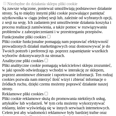
Niezbędne do działania sklepu pliki cookie
Są zawsze włączone, ponieważ umożliwiają podstawowe działanie
strony. Są to między innymi pliki cookie pozwalające pamiętać
użytkownika w ciągu jednej sesji lub, zależnie od wybranych opcji,
z sesji na sesję. Ich zadaniem jest umożliwienie działania koszyka i
procesu realizacji zamówienia, a także pomoc w rozwiązywaniu
problemów z zabezpieczeniami i w przestrzeganiu przepisów.
Funkcjonalne pliki cookies
Pliki cookie funkcjonalne pomagają nam poprawiać efektywność
prowadzonych działań marketingowych oraz dostosowywać je do
Twoich potrzeb i preferencji np. poprzez zapamiętanie wszelkich
wyborów dokonywanych na stronach.
Analityczne pliki cookies
Pliki analityczne cookie pomagają właścicielowi sklepu zrozumieć,
w jaki sposób odwiedzający wchodzi w interakcję ze sklepem,
poprzez anonimowe zbieranie i raportowanie informacji. Ten rodzaj
cookies pozwala nam mierzyć ilość wizyt i zbierać informacje o
źródłach ruchu, dzięki czemu możemy poprawić działanie naszej
strony.
Reklamowe pliki cookies
Pliki cookie reklamowe służą do promowania niektórych usług,
artykułów lub wydarzeń. W tym celu możemy wykorzystywać
reklamy, które wyświetlają się w innych serwisach internetowych.
Celem jest aby wiadomości reklamowe były bardziej trafne oraz