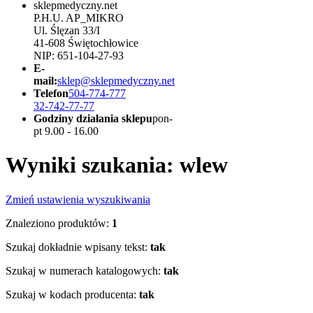
sklepmedyczny.net
P.H.U. AP_MIKRO
Ul. Ślęzan 33/I
41-608 Świętochłowice
NIP: 651-104-27-93
E-
mail:
sklep@sklepmedyczny.net
Telefon
504-774-777
32-742-77-77
Godziny działania sklepu
pon-
pt 9.00 - 16.00
Wyniki szukania: wlew
Zmień ustawienia wyszukiwania
Znaleziono produktów:
1
Szukaj dokładnie wpisany tekst:
tak
Szukaj w numerach katalogowych:
tak
Szukaj w kodach producenta:
tak