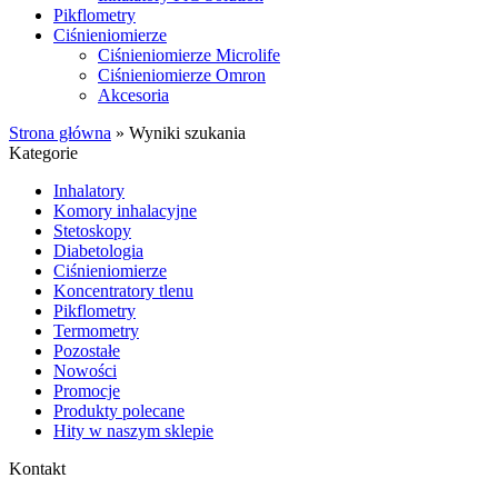
Pikflometry
Ciśnieniomierze
Ciśnieniomierze Microlife
Ciśnieniomierze Omron
Akcesoria
Strona główna
»
Wyniki szukania
Kategorie
Inhalatory
Komory inhalacyjne
Stetoskopy
Diabetologia
Ciśnieniomierze
Koncentratory tlenu
Pikflometry
Termometry
Pozostałe
Nowości
Promocje
Produkty polecane
Hity w naszym sklepie
Kontakt