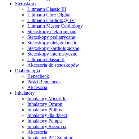
Stetoskopy
Littmann Classic III
Littmann Core Digital
Littmann Cardiology IV
Littmann Master Cardiology
Stetoskopy elektroniczne
Stetoskopy pediatryczne
Stetoskopy pielęgniarskie
Stetoskopy kardiologiczne
Stetoskopy internistyczne
Littmann Classic II
Akcesoria do stetoskopów
Diabetologia
Benecheck
Paski Benecheck
Akcesoria
Inhalatory
Inhalatory Microlife
Inhalatory Omron
Inhalatory Philips
Inhalatory dla dzieci
Inhalatory Pempa
Inhalatory Rossmax
Akcesoria
Inhalatory PiC Solution