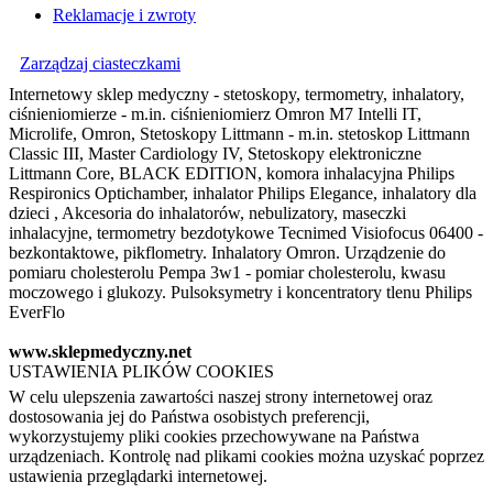
Reklamacje i zwroty
Zarządzaj ciasteczkami
Internetowy sklep medyczny - stetoskopy, termometry, inhalatory,
ciśnieniomierze - m.in. ciśnieniomierz Omron M7 Intelli IT,
Microlife, Omron, Stetoskopy Littmann - m.in. stetoskop Littmann
Classic III, Master Cardiology IV, Stetoskopy elektroniczne
Littmann Core, BLACK EDITION, komora inhalacyjna Philips
Respironics Optichamber, inhalator Philips Elegance, inhalatory dla
dzieci , Akcesoria do inhalatorów, nebulizatory, maseczki
inhalacyjne, termometry bezdotykowe Tecnimed Visiofocus 06400 -
bezkontaktowe, pikflometry. Inhalatory Omron. Urządzenie do
pomiaru cholesterolu Pempa 3w1 - pomiar cholesterolu, kwasu
moczowego i glukozy. Pulsoksymetry i koncentratory tlenu Philips
EverFlo
www.sklepmedyczny.net
USTAWIENIA PLIKÓW COOKIES
W celu ulepszenia zawartości naszej strony internetowej oraz
dostosowania jej do Państwa osobistych preferencji,
wykorzystujemy pliki cookies przechowywane na Państwa
urządzeniach. Kontrolę nad plikami cookies można uzyskać poprzez
ustawienia przeglądarki internetowej.