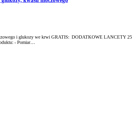
glukozy, kwasu moczowego
 moczowego i glukozy we krwi GRATIS: DODATKOWE LANCETY 25 SZT
roduktu: - Pomiar…