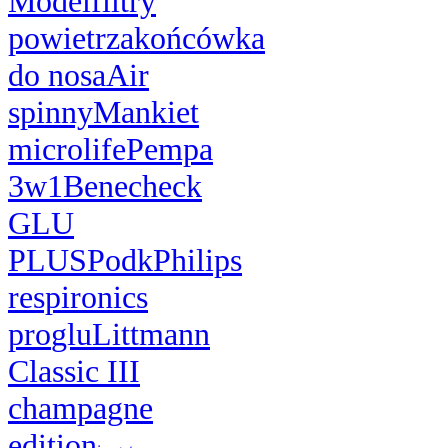
Model
filtry
powietrza
końcówka
do nosa
Air
spinny
Mankiet
microlife
Pempa
3w1
Benecheck
GLU
PLUS
Podk
Philips
respironics
pro
glu
Littmann
Classic III
champagne
edition