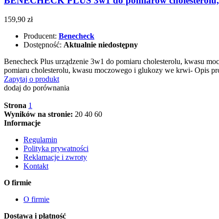
BENECHECK PLUS 3w1 do pomiarów cholesterolu, 
159,90 zł
Producent:
Benecheck
Dostępność:
Aktualnie niedostępny
Benecheck Plus urządzenie 3w1 do pomiaru cholesterolu, kwasu
pomiaru cholesterolu, kwasu moczowego i glukozy we krwi- Opis p
Zapytaj o produkt
dodaj do porównania
Strona
1
Wyników na stronie:
20
40
60
Informacje
Regulamin
Polityka prywatności
Reklamacje i zwroty
Kontakt
O firmie
O firmie
Dostawa i płatność