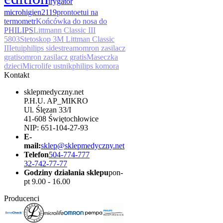
irygator
micro
higien
2119
pronto
etui na
termometr
Końcówka do nosa do
PHILIPS
Littmann Classic III
5803
Stetoskop 3M Littman Classic
IIIetui
philips sidestream
omron zasilacz
gratis
omron zasilacz gratis
Maseczka
dzieci
Microlife ustnik
philips komora
Kontakt
sklepmedyczny.net
P.H.U. AP_MIKRO
Ul. Ślęzan 33/I
41-608 Świętochłowice
NIP: 651-104-27-93
E-
mail:
sklep@sklepmedyczny.net
Telefon
504-774-777
32-742-77-77
Godziny działania sklepu
pon-
pt 9.00 - 16.00
Producenci