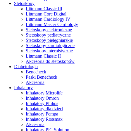
Stetoskopy
Littmann Classic III
Littmann Core Digital
Littmann Cardiology IV
Littmann Master Cardiology
Stetoskopy elektroniczne
Stetoskopy pediatryczne
Stetoskopy pielęgniarskie
Stetoskopy kardiologiczne
Stetoskopy internistyczne
Littmann Classic II
Akcesoria do stetoskopów
Diabetologia
Benecheck
Paski Benecheck
Akcesoria
Inhalatory
Inhalatory Microlife
Inhalatory Omron
Inhalatory Philips
Inhalatory dla dzieci
Inhalatory Pempa
Inhalatory Rossmax
Akcesoria
Inhalatory PiC Solution