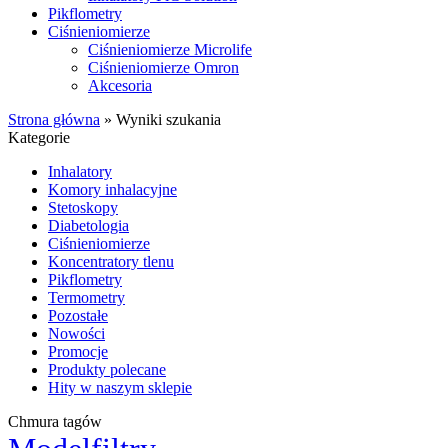
Pikflometry
Ciśnieniomierze
Ciśnieniomierze Microlife
Ciśnieniomierze Omron
Akcesoria
Strona główna
»
Wyniki szukania
Kategorie
Inhalatory
Komory inhalacyjne
Stetoskopy
Diabetologia
Ciśnieniomierze
Koncentratory tlenu
Pikflometry
Termometry
Pozostałe
Nowości
Promocje
Produkty polecane
Hity w naszym sklepie
Chmura tagów