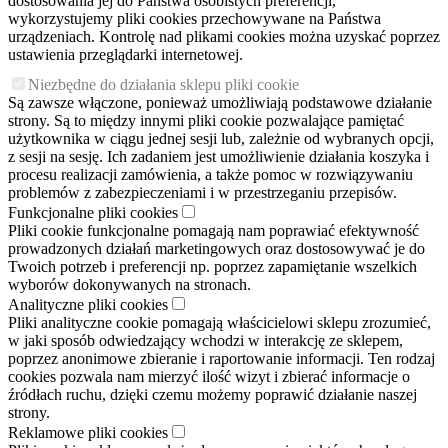
dostosowania jej do Państwa osobistych preferencji,
wykorzystujemy pliki cookies przechowywane na Państwa
urządzeniach. Kontrolę nad plikami cookies można uzyskać poprzez
ustawienia przeglądarki internetowej.
Niezbędne do działania sklepu pliki cookie
Są zawsze włączone, ponieważ umożliwiają podstawowe działanie
strony. Są to między innymi pliki cookie pozwalające pamiętać
użytkownika w ciągu jednej sesji lub, zależnie od wybranych opcji,
z sesji na sesję. Ich zadaniem jest umożliwienie działania koszyka i
procesu realizacji zamówienia, a także pomoc w rozwiązywaniu
problemów z zabezpieczeniami i w przestrzeganiu przepisów.
Funkcjonalne pliki cookies
Pliki cookie funkcjonalne pomagają nam poprawiać efektywność
prowadzonych działań marketingowych oraz dostosowywać je do
Twoich potrzeb i preferencji np. poprzez zapamiętanie wszelkich
wyborów dokonywanych na stronach.
Analityczne pliki cookies
Pliki analityczne cookie pomagają właścicielowi sklepu zrozumieć,
w jaki sposób odwiedzający wchodzi w interakcję ze sklepem,
poprzez anonimowe zbieranie i raportowanie informacji. Ten rodzaj
cookies pozwala nam mierzyć ilość wizyt i zbierać informacje o
źródłach ruchu, dzięki czemu możemy poprawić działanie naszej
strony.
Reklamowe pliki cookies