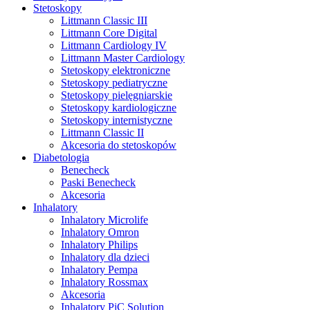
Stetoskopy
Littmann Classic III
Littmann Core Digital
Littmann Cardiology IV
Littmann Master Cardiology
Stetoskopy elektroniczne
Stetoskopy pediatryczne
Stetoskopy pielęgniarskie
Stetoskopy kardiologiczne
Stetoskopy internistyczne
Littmann Classic II
Akcesoria do stetoskopów
Diabetologia
Benecheck
Paski Benecheck
Akcesoria
Inhalatory
Inhalatory Microlife
Inhalatory Omron
Inhalatory Philips
Inhalatory dla dzieci
Inhalatory Pempa
Inhalatory Rossmax
Akcesoria
Inhalatory PiC Solution