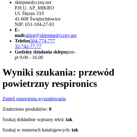
sklepmedyczny.net
P.H.U. AP_MIKRO
Ul. Ślęzan 33/I
41-608 Świętochłowice
NIP: 651-104-27-93
E-
mail:
sklep@sklepmedyczny.net
Telefon
504-774-777
32-742-77-77
Godziny działania sklepu
pon-
pt 9.00 - 16.00
Wyniki szukania: przewód
powietrzny respironics
Zmień ustawienia wyszukiwania
Znaleziono produktów:
0
Szukaj dokładnie wpisany tekst:
tak
Szukaj w numerach katalogowych:
tak