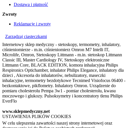
Dostawa i płatność
Zwroty
Reklamacje i zwroty
Zarządzaj ciasteczkami
Internetowy sklep medyczny - stetoskopy, termometry, inhalatory,
ciśnieniomierze - m.in. ciśnieniomierz Omron M7 Intelli IT,
Microlife, Omron, Stetoskopy Littmann - m.in. stetoskop Littmann
Classic III, Master Cardiology IV, Stetoskopy elektroniczne
Littmann Core, BLACK EDITION, komora inhalacyjna Philips
Respironics Optichamber, inhalator Philips Elegance, inhalatory dla
dzieci , Akcesoria do inhalatorów, nebulizatory, maseczki
inhalacyjne, termometry bezdotykowe Tecnimed Visiofocus 06400 -
bezkontaktowe, pikflometry. Inhalatory Omron. Urządzenie do
pomiaru cholesterolu Pempa 3w1 - pomiar cholesterolu, kwasu
moczowego i glukozy. Pulsoksymetry i koncentratory tlenu Philips
EverFlo
www.sklepmedyczny.net
USTAWIENIA PLIKÓW COOKIES
W celu ulepszenia zawartości naszej strony internetowej oraz