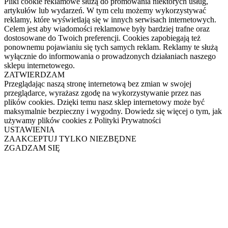
Pliki cookie reklamowe służą do promowania niektórych usług,
artykułów lub wydarzeń. W tym celu możemy wykorzystywać
reklamy, które wyświetlają się w innych serwisach internetowych.
Celem jest aby wiadomości reklamowe były bardziej trafne oraz
dostosowane do Twoich preferencji. Cookies zapobiegają też
ponownemu pojawianiu się tych samych reklam. Reklamy te służą
wyłącznie do informowania o prowadzonych działaniach naszego
sklepu internetowego.
ZATWIERDZAM
Przeglądając naszą stronę internetową bez zmian w swojej
przeglądarce, wyrażasz zgodę na wykorzystywanie przez nas
plików cookies. Dzięki temu nasz sklep internetowy może być
maksymalnie bezpieczny i wygodny. Dowiedz się więcej o tym, jak
używamy plików cookies z Polityki Prywatności
USTAWIENIA
ZAAKCEPTUJ TYLKO NIEZBĘDNE
ZGADZAM SIĘ