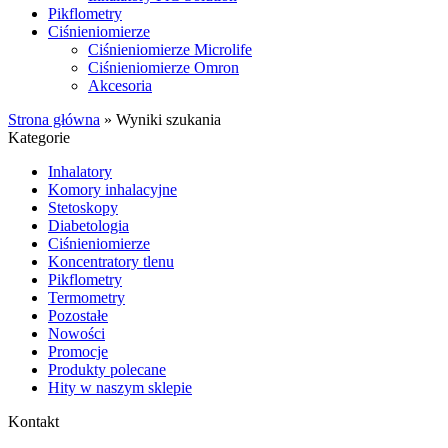
Pikflometry
Ciśnieniomierze
Ciśnieniomierze Microlife
Ciśnieniomierze Omron
Akcesoria
Strona główna
»
Wyniki szukania
Kategorie
Inhalatory
Komory inhalacyjne
Stetoskopy
Diabetologia
Ciśnieniomierze
Koncentratory tlenu
Pikflometry
Termometry
Pozostałe
Nowości
Promocje
Produkty polecane
Hity w naszym sklepie
Kontakt