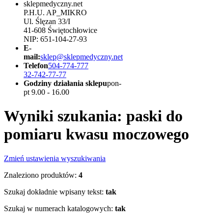
sklepmedyczny.net
P.H.U. AP_MIKRO
Ul. Ślęzan 33/I
41-608 Świętochłowice
NIP: 651-104-27-93
E-
mail:
sklep@sklepmedyczny.net
Telefon
504-774-777
32-742-77-77
Godziny działania sklepu
pon-
pt 9.00 - 16.00
Wyniki szukania: paski do
pomiaru kwasu moczowego
Zmień ustawienia wyszukiwania
Znaleziono produktów:
4
Szukaj dokładnie wpisany tekst:
tak
Szukaj w numerach katalogowych:
tak