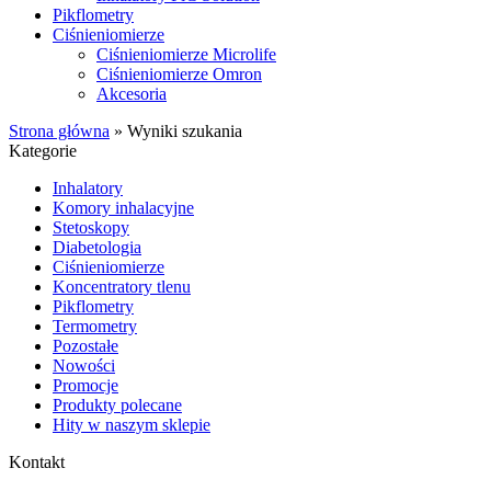
Pikflometry
Ciśnieniomierze
Ciśnieniomierze Microlife
Ciśnieniomierze Omron
Akcesoria
Strona główna
»
Wyniki szukania
Kategorie
Inhalatory
Komory inhalacyjne
Stetoskopy
Diabetologia
Ciśnieniomierze
Koncentratory tlenu
Pikflometry
Termometry
Pozostałe
Nowości
Promocje
Produkty polecane
Hity w naszym sklepie
Kontakt