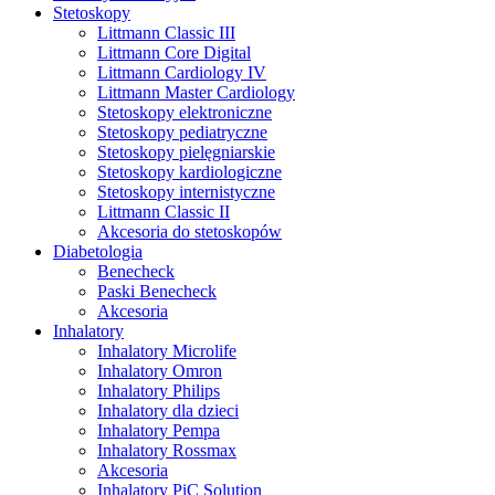
Stetoskopy
Littmann Classic III
Littmann Core Digital
Littmann Cardiology IV
Littmann Master Cardiology
Stetoskopy elektroniczne
Stetoskopy pediatryczne
Stetoskopy pielęgniarskie
Stetoskopy kardiologiczne
Stetoskopy internistyczne
Littmann Classic II
Akcesoria do stetoskopów
Diabetologia
Benecheck
Paski Benecheck
Akcesoria
Inhalatory
Inhalatory Microlife
Inhalatory Omron
Inhalatory Philips
Inhalatory dla dzieci
Inhalatory Pempa
Inhalatory Rossmax
Akcesoria
Inhalatory PiC Solution