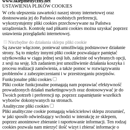
www.sklepmedyczny.net
USTAWIENIA PLIKÓW COOKIES
W celu ulepszenia zawartości naszej strony internetowej oraz
dostosowania jej do Państwa osobistych preferencji,
wykorzystujemy pliki cookies przechowywane na Państwa
urządzeniach. Kontrolę nad plikami cookies można uzyskać poprzez
ustawienia przeglądarki internetowej.
Niezbędne do działania sklepu pliki cookie
Są zawsze włączone, ponieważ umożliwiają podstawowe działanie
strony. Są to między innymi pliki cookie pozwalające pamiętać
użytkownika w ciągu jednej sesji lub, zależnie od wybranych opcji,
z sesji na sesję. Ich zadaniem jest umożliwienie działania koszyka i
procesu realizacji zamówienia, a także pomoc w rozwiązywaniu
problemów z zabezpieczeniami i w przestrzeganiu przepisów.
Funkcjonalne pliki cookies
Pliki cookie funkcjonalne pomagają nam poprawiać efektywność
prowadzonych działań marketingowych oraz dostosowywać je do
Twoich potrzeb i preferencji np. poprzez zapamiętanie wszelkich
wyborów dokonywanych na stronach.
Analityczne pliki cookies
Pliki analityczne cookie pomagają właścicielowi sklepu zrozumieć,
w jaki sposób odwiedzający wchodzi w interakcję ze sklepem,
poprzez anonimowe zbieranie i raportowanie informacji. Ten rodzaj
cookies pozwala nam mierzyć ilość wizyt i zbierać informacje o