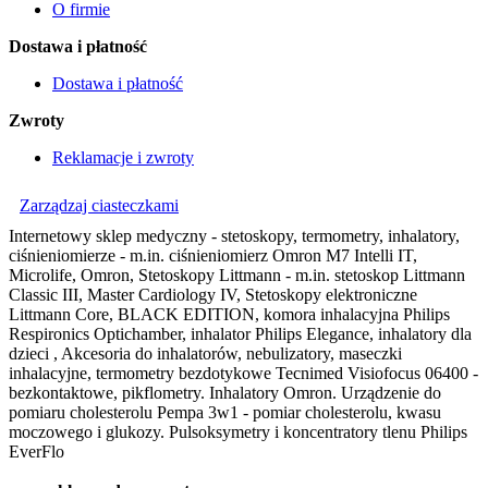
O firmie
Dostawa i płatność
Dostawa i płatność
Zwroty
Reklamacje i zwroty
Zarządzaj ciasteczkami
Internetowy sklep medyczny - stetoskopy, termometry, inhalatory,
ciśnieniomierze - m.in. ciśnieniomierz Omron M7 Intelli IT,
Microlife, Omron, Stetoskopy Littmann - m.in. stetoskop Littmann
Classic III, Master Cardiology IV, Stetoskopy elektroniczne
Littmann Core, BLACK EDITION, komora inhalacyjna Philips
Respironics Optichamber, inhalator Philips Elegance, inhalatory dla
dzieci , Akcesoria do inhalatorów, nebulizatory, maseczki
inhalacyjne, termometry bezdotykowe Tecnimed Visiofocus 06400 -
bezkontaktowe, pikflometry. Inhalatory Omron. Urządzenie do
pomiaru cholesterolu Pempa 3w1 - pomiar cholesterolu, kwasu
moczowego i glukozy. Pulsoksymetry i koncentratory tlenu Philips
EverFlo