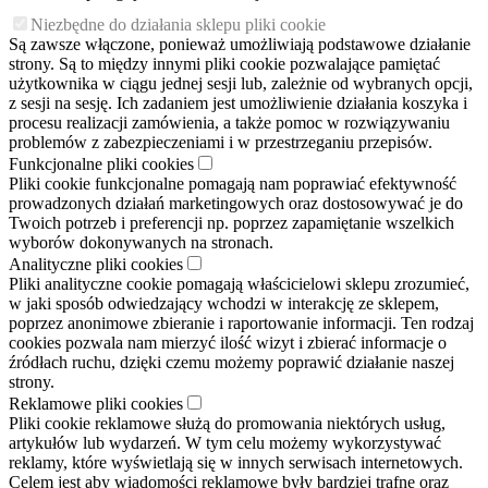
Niezbędne do działania sklepu pliki cookie
Są zawsze włączone, ponieważ umożliwiają podstawowe działanie
strony. Są to między innymi pliki cookie pozwalające pamiętać
użytkownika w ciągu jednej sesji lub, zależnie od wybranych opcji,
z sesji na sesję. Ich zadaniem jest umożliwienie działania koszyka i
procesu realizacji zamówienia, a także pomoc w rozwiązywaniu
problemów z zabezpieczeniami i w przestrzeganiu przepisów.
Funkcjonalne pliki cookies
Pliki cookie funkcjonalne pomagają nam poprawiać efektywność
prowadzonych działań marketingowych oraz dostosowywać je do
Twoich potrzeb i preferencji np. poprzez zapamiętanie wszelkich
wyborów dokonywanych na stronach.
Analityczne pliki cookies
Pliki analityczne cookie pomagają właścicielowi sklepu zrozumieć,
w jaki sposób odwiedzający wchodzi w interakcję ze sklepem,
poprzez anonimowe zbieranie i raportowanie informacji. Ten rodzaj
cookies pozwala nam mierzyć ilość wizyt i zbierać informacje o
źródłach ruchu, dzięki czemu możemy poprawić działanie naszej
strony.
Reklamowe pliki cookies
Pliki cookie reklamowe służą do promowania niektórych usług,
artykułów lub wydarzeń. W tym celu możemy wykorzystywać
reklamy, które wyświetlają się w innych serwisach internetowych.
Celem jest aby wiadomości reklamowe były bardziej trafne oraz