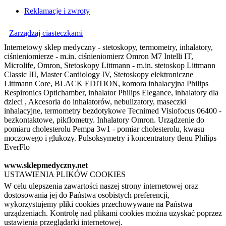
Reklamacje i zwroty
Zarządzaj ciasteczkami
Internetowy sklep medyczny - stetoskopy, termometry, inhalatory,
ciśnieniomierze - m.in. ciśnieniomierz Omron M7 Intelli IT,
Microlife, Omron, Stetoskopy Littmann - m.in. stetoskop Littmann
Classic III, Master Cardiology IV, Stetoskopy elektroniczne
Littmann Core, BLACK EDITION, komora inhalacyjna Philips
Respironics Optichamber, inhalator Philips Elegance, inhalatory dla
dzieci , Akcesoria do inhalatorów, nebulizatory, maseczki
inhalacyjne, termometry bezdotykowe Tecnimed Visiofocus 06400 -
bezkontaktowe, pikflometry. Inhalatory Omron. Urządzenie do
pomiaru cholesterolu Pempa 3w1 - pomiar cholesterolu, kwasu
moczowego i glukozy. Pulsoksymetry i koncentratory tlenu Philips
EverFlo
www.sklepmedyczny.net
USTAWIENIA PLIKÓW COOKIES
W celu ulepszenia zawartości naszej strony internetowej oraz
dostosowania jej do Państwa osobistych preferencji,
wykorzystujemy pliki cookies przechowywane na Państwa
urządzeniach. Kontrolę nad plikami cookies można uzyskać poprzez
ustawienia przeglądarki internetowej.