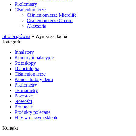
Pikflometry
Ciśnieniomierze
Ciśnieniomierze Microlife
Ciśnieniomierze Omron
Akcesoria
Strona główna
»
Wyniki szukania
Kategorie
Inhalatory
Komory inhalacyjne
Stetoskopy
Diabetologia
Ciśnieniomierze
Koncentratory tlenu
Pikflometry
Termometry
Pozostałe
Nowości
Promocje
Produkty polecane
Hity w naszym sklepie
Kontakt