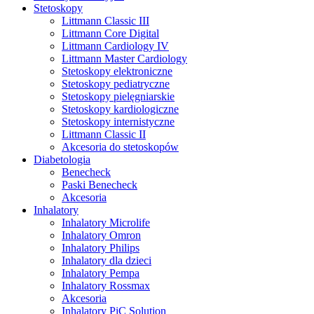
Stetoskopy
Littmann Classic III
Littmann Core Digital
Littmann Cardiology IV
Littmann Master Cardiology
Stetoskopy elektroniczne
Stetoskopy pediatryczne
Stetoskopy pielęgniarskie
Stetoskopy kardiologiczne
Stetoskopy internistyczne
Littmann Classic II
Akcesoria do stetoskopów
Diabetologia
Benecheck
Paski Benecheck
Akcesoria
Inhalatory
Inhalatory Microlife
Inhalatory Omron
Inhalatory Philips
Inhalatory dla dzieci
Inhalatory Pempa
Inhalatory Rossmax
Akcesoria
Inhalatory PiC Solution