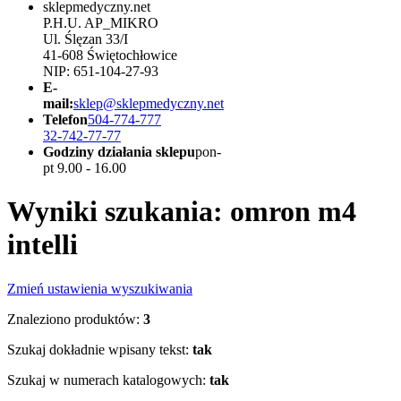
sklepmedyczny.net
P.H.U. AP_MIKRO
Ul. Ślęzan 33/I
41-608 Świętochłowice
NIP: 651-104-27-93
E-
mail:
sklep@sklepmedyczny.net
Telefon
504-774-777
32-742-77-77
Godziny działania sklepu
pon-
pt 9.00 - 16.00
Wyniki szukania: omron m4
intelli
Zmień ustawienia wyszukiwania
Znaleziono produktów:
3
Szukaj dokładnie wpisany tekst:
tak
Szukaj w numerach katalogowych:
tak