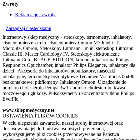
Zwroty
Reklamacje i zwroty
Zarządzaj ciasteczkami
Internetowy sklep medyczny - stetoskopy, termometry, inhalatory,
ciśnieniomierze - m.in. ciśnieniomierz Omron M7 Intelli IT,
Microlife, Omron, Stetoskopy Littmann - m.in. stetoskop Littmann
Classic III, Master Cardiology IV, Stetoskopy elektroniczne
Littmann Core, BLACK EDITION, komora inhalacyjna Philips
Respironics Optichamber, inhalator Philips Elegance, inhalatory dla
dzieci , Akcesoria do inhalatorów, nebulizatory, maseczki
inhalacyjne, termometry bezdotykowe Tecnimed Visiofocus 06400 -
bezkontaktowe, pikflometry. Inhalatory Omron. Urządzenie do
pomiaru cholesterolu Pempa 3w1 - pomiar cholesterolu, kwasu
moczowego i glukozy. Pulsoksymetry i koncentratory tlenu Philips
EverFlo
www.sklepmedyczny.net
USTAWIENIA PLIKÓW COOKIES
W celu ulepszenia zawartości naszej strony internetowej oraz
dostosowania jej do Państwa osobistych preferencji,
wykorzystujemy pliki cookies przechowywane na Państwa
urządzeniach. Kontrolę nad plikami cookies można uzyskać poprzez