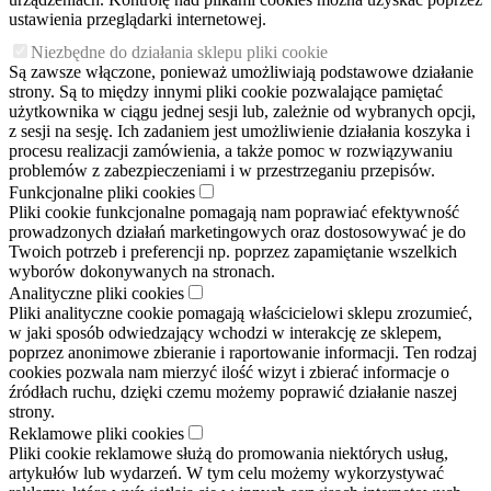
ustawienia przeglądarki internetowej.
Niezbędne do działania sklepu pliki cookie
Są zawsze włączone, ponieważ umożliwiają podstawowe działanie
strony. Są to między innymi pliki cookie pozwalające pamiętać
użytkownika w ciągu jednej sesji lub, zależnie od wybranych opcji,
z sesji na sesję. Ich zadaniem jest umożliwienie działania koszyka i
procesu realizacji zamówienia, a także pomoc w rozwiązywaniu
problemów z zabezpieczeniami i w przestrzeganiu przepisów.
Funkcjonalne pliki cookies
Pliki cookie funkcjonalne pomagają nam poprawiać efektywność
prowadzonych działań marketingowych oraz dostosowywać je do
Twoich potrzeb i preferencji np. poprzez zapamiętanie wszelkich
wyborów dokonywanych na stronach.
Analityczne pliki cookies
Pliki analityczne cookie pomagają właścicielowi sklepu zrozumieć,
w jaki sposób odwiedzający wchodzi w interakcję ze sklepem,
poprzez anonimowe zbieranie i raportowanie informacji. Ten rodzaj
cookies pozwala nam mierzyć ilość wizyt i zbierać informacje o
źródłach ruchu, dzięki czemu możemy poprawić działanie naszej
strony.
Reklamowe pliki cookies
Pliki cookie reklamowe służą do promowania niektórych usług,
artykułów lub wydarzeń. W tym celu możemy wykorzystywać