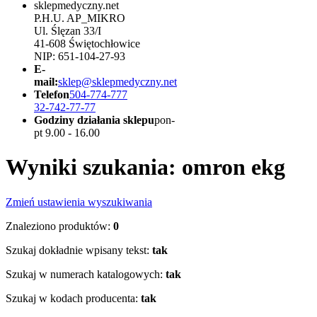
sklepmedyczny.net
P.H.U. AP_MIKRO
Ul. Ślęzan 33/I
41-608 Świętochłowice
NIP: 651-104-27-93
E-
mail:
sklep@sklepmedyczny.net
Telefon
504-774-777
32-742-77-77
Godziny działania sklepu
pon-
pt 9.00 - 16.00
Wyniki szukania: omron ekg
Zmień ustawienia wyszukiwania
Znaleziono produktów:
0
Szukaj dokładnie wpisany tekst:
tak
Szukaj w numerach katalogowych:
tak
Szukaj w kodach producenta:
tak