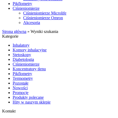
Pikflometry
Ciśnieniomierze
Ciśnieniomierze Microlife
Ciśnieniomierze Omron
Akcesoria
Strona główna
»
Wyniki szukania
Kategorie
Inhalatory
Komory inhalacyjne
Stetoskopy
Diabetologia
Ciśnieniomierze
Koncentratory tlenu
Pikflometry
Termometry
Pozostałe
Nowości
Promocje
Produkty polecane
Hity w naszym sklepie
Kontakt