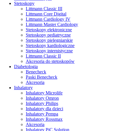
Stetoskopy
Littmann Classic III
Littmann Core Digital
Littmann Cardiology IV
Littmann Master Cardiology
Stetoskopy elektroniczne
Stetoskopy pediatryczne
Stetoskopy pielęgniarskie
Stetoskopy kardiologiczne
Stetoskopy internistyczne
Littmann Classic II
Akcesoria do stetoskopów
Diabetologia
Benecheck
Paski Benecheck
Akcesoria
Inhalatory
Inhalatory Microlife
Inhalatory Omron
Inhalatory Philips
Inhalatory dla dzieci
Inhalatory Pempa
Inhalatory Rossmax
Akcesoria
Inhalatory PiC Solution