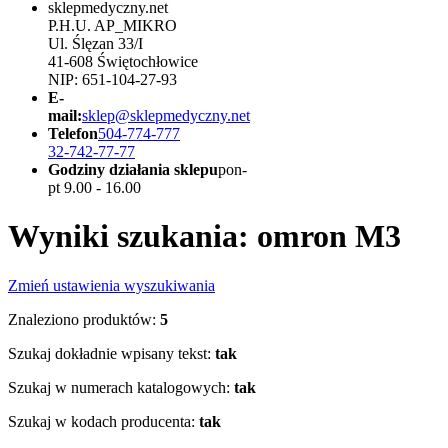
sklepmedyczny.net
P.H.U. AP_MIKRO
Ul. Ślęzan 33/I
41-608 Świętochłowice
NIP: 651-104-27-93
E-
mail:
sklep@sklepmedyczny.net
Telefon
504-774-777
32-742-77-77
Godziny działania sklepu
pon-
pt 9.00 - 16.00
Wyniki szukania: omron M3
Zmień ustawienia wyszukiwania
Znaleziono produktów:
5
Szukaj dokładnie wpisany tekst:
tak
Szukaj w numerach katalogowych:
tak
Szukaj w kodach producenta:
tak