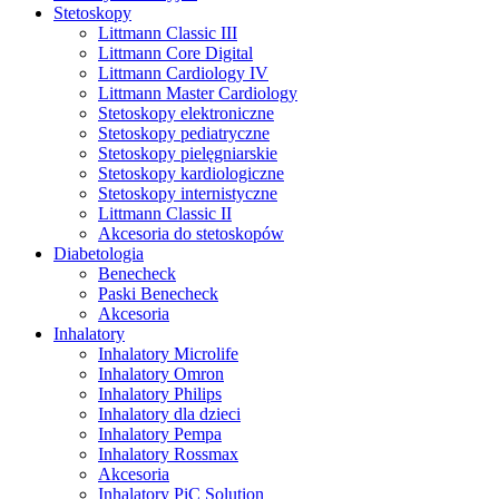
Stetoskopy
Littmann Classic III
Littmann Core Digital
Littmann Cardiology IV
Littmann Master Cardiology
Stetoskopy elektroniczne
Stetoskopy pediatryczne
Stetoskopy pielęgniarskie
Stetoskopy kardiologiczne
Stetoskopy internistyczne
Littmann Classic II
Akcesoria do stetoskopów
Diabetologia
Benecheck
Paski Benecheck
Akcesoria
Inhalatory
Inhalatory Microlife
Inhalatory Omron
Inhalatory Philips
Inhalatory dla dzieci
Inhalatory Pempa
Inhalatory Rossmax
Akcesoria
Inhalatory PiC Solution