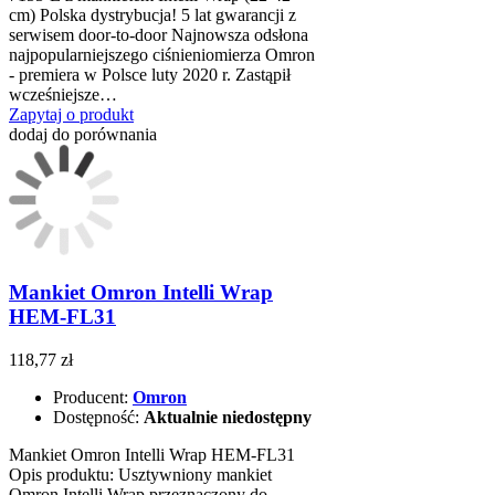
cm) Polska dystrybucja! 5 lat gwarancji z
serwisem door-to-door Najnowsza odsłona
najpopularniejszego ciśnieniomierza Omron
- premiera w Polsce luty 2020 r. Zastąpił
wcześniejsze…
Zapytaj o produkt
dodaj do porównania
Mankiet Omron Intelli Wrap
HEM-FL31
118,77 zł
Producent:
Omron
Dostępność:
Aktualnie niedostępny
Mankiet Omron Intelli Wrap HEM-FL31
Opis produktu: Usztywniony mankiet
Omron Intelli Wrap przeznaczony do