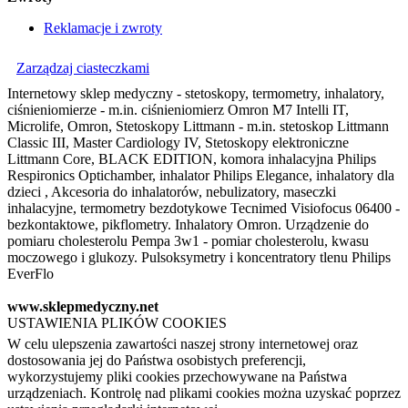
Reklamacje i zwroty
Zarządzaj ciasteczkami
Internetowy sklep medyczny - stetoskopy, termometry, inhalatory,
ciśnieniomierze - m.in. ciśnieniomierz Omron M7 Intelli IT,
Microlife, Omron, Stetoskopy Littmann - m.in. stetoskop Littmann
Classic III, Master Cardiology IV, Stetoskopy elektroniczne
Littmann Core, BLACK EDITION, komora inhalacyjna Philips
Respironics Optichamber, inhalator Philips Elegance, inhalatory dla
dzieci , Akcesoria do inhalatorów, nebulizatory, maseczki
inhalacyjne, termometry bezdotykowe Tecnimed Visiofocus 06400 -
bezkontaktowe, pikflometry. Inhalatory Omron. Urządzenie do
pomiaru cholesterolu Pempa 3w1 - pomiar cholesterolu, kwasu
moczowego i glukozy. Pulsoksymetry i koncentratory tlenu Philips
EverFlo
www.sklepmedyczny.net
USTAWIENIA PLIKÓW COOKIES
W celu ulepszenia zawartości naszej strony internetowej oraz
dostosowania jej do Państwa osobistych preferencji,
wykorzystujemy pliki cookies przechowywane na Państwa
urządzeniach. Kontrolę nad plikami cookies można uzyskać poprzez