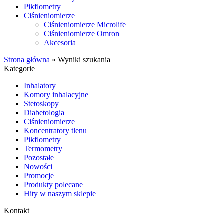
Pikflometry
Ciśnieniomierze
Ciśnieniomierze Microlife
Ciśnieniomierze Omron
Akcesoria
Strona główna
»
Wyniki szukania
Kategorie
Inhalatory
Komory inhalacyjne
Stetoskopy
Diabetologia
Ciśnieniomierze
Koncentratory tlenu
Pikflometry
Termometry
Pozostałe
Nowości
Promocje
Produkty polecane
Hity w naszym sklepie
Kontakt