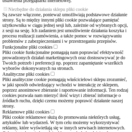
ustawienia przeglądarki internetowej.
Niezbędne do działania sklepu pliki cookie
Są zawsze włączone, ponieważ umożliwiają podstawowe działanie
strony. Są to między innymi pliki cookie pozwalające pamiętać
użytkownika w ciągu jednej sesji lub, zależnie od wybranych opcji,
z sesji na sesję. Ich zadaniem jest umożliwienie działania koszyka i
procesu realizacji zamówienia, a także pomoc w rozwiązywaniu
problemów z zabezpieczeniami i w przestrzeganiu przepisów.
Funkcjonalne pliki cookies
Pliki cookie funkcjonalne pomagają nam poprawiać efektywność
prowadzonych działań marketingowych oraz dostosowywać je do
Twoich potrzeb i preferencji np. poprzez zapamiętanie wszelkich
wyborów dokonywanych na stronach.
Analityczne pliki cookies
Pliki analityczne cookie pomagają właścicielowi sklepu zrozumieć,
w jaki sposób odwiedzający wchodzi w interakcję ze sklepem,
poprzez anonimowe zbieranie i raportowanie informacji. Ten rodzaj
cookies pozwala nam mierzyć ilość wizyt i zbierać informacje o
źródłach ruchu, dzięki czemu możemy poprawić działanie naszej
strony.
Reklamowe pliki cookies
Pliki cookie reklamowe służą do promowania niektórych usług,
artykułów lub wydarzeń. W tym celu możemy wykorzystywać
reklamy, które wyświetlają się w innych serwisach internetowych.