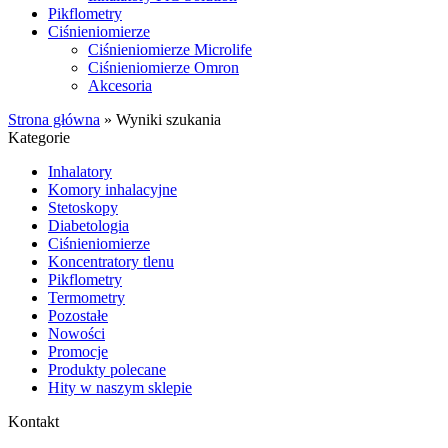
Pikflometry
Ciśnieniomierze
Ciśnieniomierze Microlife
Ciśnieniomierze Omron
Akcesoria
Strona główna
»
Wyniki szukania
Kategorie
Inhalatory
Komory inhalacyjne
Stetoskopy
Diabetologia
Ciśnieniomierze
Koncentratory tlenu
Pikflometry
Termometry
Pozostałe
Nowości
Promocje
Produkty polecane
Hity w naszym sklepie
Kontakt