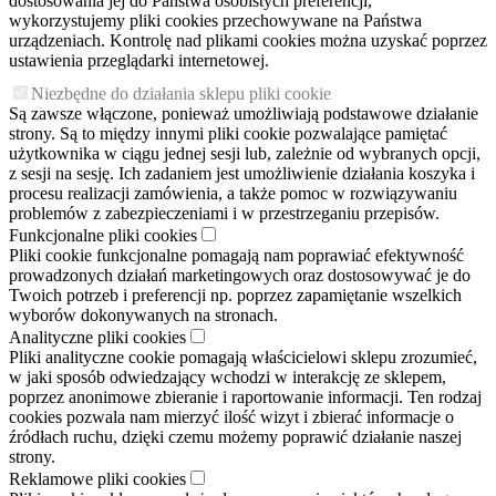
dostosowania jej do Państwa osobistych preferencji,
wykorzystujemy pliki cookies przechowywane na Państwa
urządzeniach. Kontrolę nad plikami cookies można uzyskać poprzez
ustawienia przeglądarki internetowej.
Niezbędne do działania sklepu pliki cookie
Są zawsze włączone, ponieważ umożliwiają podstawowe działanie
strony. Są to między innymi pliki cookie pozwalające pamiętać
użytkownika w ciągu jednej sesji lub, zależnie od wybranych opcji,
z sesji na sesję. Ich zadaniem jest umożliwienie działania koszyka i
procesu realizacji zamówienia, a także pomoc w rozwiązywaniu
problemów z zabezpieczeniami i w przestrzeganiu przepisów.
Funkcjonalne pliki cookies
Pliki cookie funkcjonalne pomagają nam poprawiać efektywność
prowadzonych działań marketingowych oraz dostosowywać je do
Twoich potrzeb i preferencji np. poprzez zapamiętanie wszelkich
wyborów dokonywanych na stronach.
Analityczne pliki cookies
Pliki analityczne cookie pomagają właścicielowi sklepu zrozumieć,
w jaki sposób odwiedzający wchodzi w interakcję ze sklepem,
poprzez anonimowe zbieranie i raportowanie informacji. Ten rodzaj
cookies pozwala nam mierzyć ilość wizyt i zbierać informacje o
źródłach ruchu, dzięki czemu możemy poprawić działanie naszej
strony.
Reklamowe pliki cookies