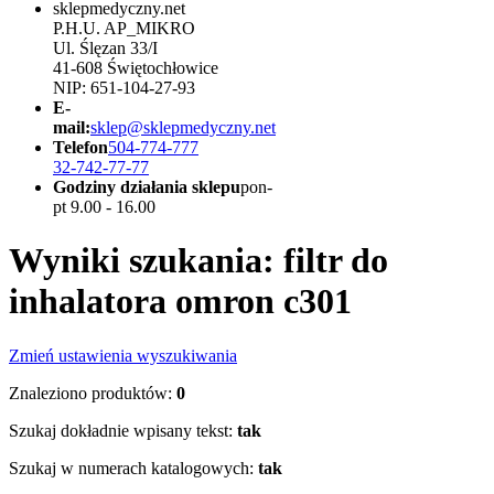
sklepmedyczny.net
P.H.U. AP_MIKRO
Ul. Ślęzan 33/I
41-608 Świętochłowice
NIP: 651-104-27-93
E-
mail:
sklep@sklepmedyczny.net
Telefon
504-774-777
32-742-77-77
Godziny działania sklepu
pon-
pt 9.00 - 16.00
Wyniki szukania: filtr do
inhalatora omron c301
Zmień ustawienia wyszukiwania
Znaleziono produktów:
0
Szukaj dokładnie wpisany tekst:
tak
Szukaj w numerach katalogowych:
tak