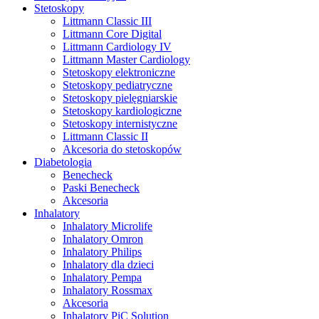
Stetoskopy
Littmann Classic III
Littmann Core Digital
Littmann Cardiology IV
Littmann Master Cardiology
Stetoskopy elektroniczne
Stetoskopy pediatryczne
Stetoskopy pielęgniarskie
Stetoskopy kardiologiczne
Stetoskopy internistyczne
Littmann Classic II
Akcesoria do stetoskopów
Diabetologia
Benecheck
Paski Benecheck
Akcesoria
Inhalatory
Inhalatory Microlife
Inhalatory Omron
Inhalatory Philips
Inhalatory dla dzieci
Inhalatory Pempa
Inhalatory Rossmax
Akcesoria
Inhalatory PiC Solution