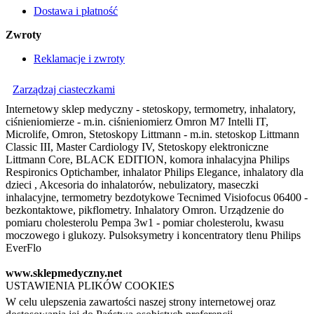
Dostawa i płatność
Zwroty
Reklamacje i zwroty
Zarządzaj ciasteczkami
Internetowy sklep medyczny - stetoskopy, termometry, inhalatory,
ciśnieniomierze - m.in. ciśnieniomierz Omron M7 Intelli IT,
Microlife, Omron, Stetoskopy Littmann - m.in. stetoskop Littmann
Classic III, Master Cardiology IV, Stetoskopy elektroniczne
Littmann Core, BLACK EDITION, komora inhalacyjna Philips
Respironics Optichamber, inhalator Philips Elegance, inhalatory dla
dzieci , Akcesoria do inhalatorów, nebulizatory, maseczki
inhalacyjne, termometry bezdotykowe Tecnimed Visiofocus 06400 -
bezkontaktowe, pikflometry. Inhalatory Omron. Urządzenie do
pomiaru cholesterolu Pempa 3w1 - pomiar cholesterolu, kwasu
moczowego i glukozy. Pulsoksymetry i koncentratory tlenu Philips
EverFlo
www.sklepmedyczny.net
USTAWIENIA PLIKÓW COOKIES
W celu ulepszenia zawartości naszej strony internetowej oraz