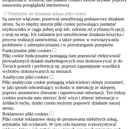
ustawienia przeglądarki internetowej.
Niezbędne do działania sklepu pliki cookie
Są zawsze włączone, ponieważ umożliwiają podstawowe działanie
strony. Są to między innymi pliki cookie pozwalające pamiętać
użytkownika w ciągu jednej sesji lub, zależnie od wybranych opcji,
z sesji na sesję. Ich zadaniem jest umożliwienie działania koszyka i
procesu realizacji zamówienia, a także pomoc w rozwiązywaniu
problemów z zabezpieczeniami i w przestrzeganiu przepisów.
Funkcjonalne pliki cookies
Pliki cookie funkcjonalne pomagają nam poprawiać efektywność
prowadzonych działań marketingowych oraz dostosowywać je do
Twoich potrzeb i preferencji np. poprzez zapamiętanie wszelkich
wyborów dokonywanych na stronach.
Analityczne pliki cookies
Pliki analityczne cookie pomagają właścicielowi sklepu zrozumieć,
w jaki sposób odwiedzający wchodzi w interakcję ze sklepem,
poprzez anonimowe zbieranie i raportowanie informacji. Ten rodzaj
cookies pozwala nam mierzyć ilość wizyt i zbierać informacje o
źródłach ruchu, dzięki czemu możemy poprawić działanie naszej
strony.
Reklamowe pliki cookies
Pliki cookie reklamowe służą do promowania niektórych usług,
artykułów lub wydarzeń. W tym celu możemy wykorzystywać