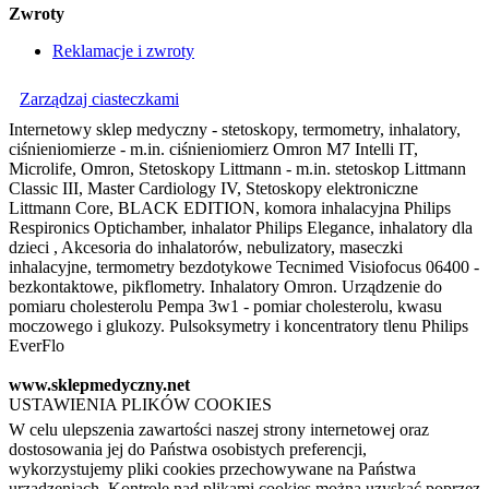
Zwroty
Reklamacje i zwroty
Zarządzaj ciasteczkami
Internetowy sklep medyczny - stetoskopy, termometry, inhalatory,
ciśnieniomierze - m.in. ciśnieniomierz Omron M7 Intelli IT,
Microlife, Omron, Stetoskopy Littmann - m.in. stetoskop Littmann
Classic III, Master Cardiology IV, Stetoskopy elektroniczne
Littmann Core, BLACK EDITION, komora inhalacyjna Philips
Respironics Optichamber, inhalator Philips Elegance, inhalatory dla
dzieci , Akcesoria do inhalatorów, nebulizatory, maseczki
inhalacyjne, termometry bezdotykowe Tecnimed Visiofocus 06400 -
bezkontaktowe, pikflometry. Inhalatory Omron. Urządzenie do
pomiaru cholesterolu Pempa 3w1 - pomiar cholesterolu, kwasu
moczowego i glukozy. Pulsoksymetry i koncentratory tlenu Philips
EverFlo
www.sklepmedyczny.net
USTAWIENIA PLIKÓW COOKIES
W celu ulepszenia zawartości naszej strony internetowej oraz
dostosowania jej do Państwa osobistych preferencji,
wykorzystujemy pliki cookies przechowywane na Państwa
urządzeniach. Kontrolę nad plikami cookies można uzyskać poprzez