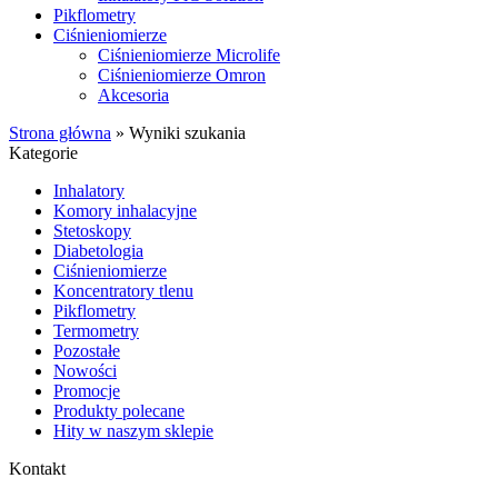
Pikflometry
Ciśnieniomierze
Ciśnieniomierze Microlife
Ciśnieniomierze Omron
Akcesoria
Strona główna
»
Wyniki szukania
Kategorie
Inhalatory
Komory inhalacyjne
Stetoskopy
Diabetologia
Ciśnieniomierze
Koncentratory tlenu
Pikflometry
Termometry
Pozostałe
Nowości
Promocje
Produkty polecane
Hity w naszym sklepie
Kontakt