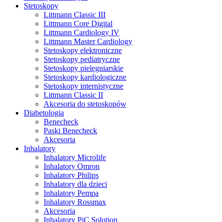
Stetoskopy
Littmann Classic III
Littmann Core Digital
Littmann Cardiology IV
Littmann Master Cardiology
Stetoskopy elektroniczne
Stetoskopy pediatryczne
Stetoskopy pielęgniarskie
Stetoskopy kardiologiczne
Stetoskopy internistyczne
Littmann Classic II
Akcesoria do stetoskopów
Diabetologia
Benecheck
Paski Benecheck
Akcesoria
Inhalatory
Inhalatory Microlife
Inhalatory Omron
Inhalatory Philips
Inhalatory dla dzieci
Inhalatory Pempa
Inhalatory Rossmax
Akcesoria
Inhalatory PiC Solution