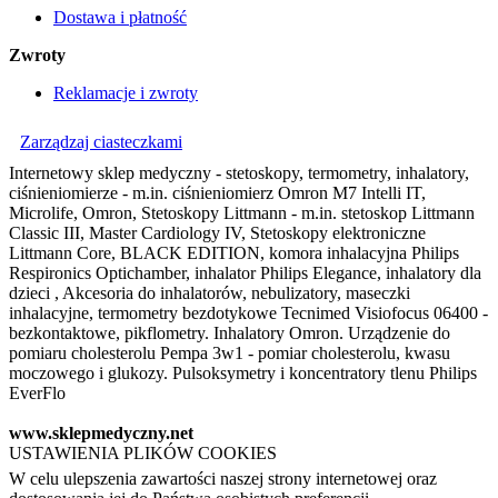
Dostawa i płatność
Zwroty
Reklamacje i zwroty
Zarządzaj ciasteczkami
Internetowy sklep medyczny - stetoskopy, termometry, inhalatory,
ciśnieniomierze - m.in. ciśnieniomierz Omron M7 Intelli IT,
Microlife, Omron, Stetoskopy Littmann - m.in. stetoskop Littmann
Classic III, Master Cardiology IV, Stetoskopy elektroniczne
Littmann Core, BLACK EDITION, komora inhalacyjna Philips
Respironics Optichamber, inhalator Philips Elegance, inhalatory dla
dzieci , Akcesoria do inhalatorów, nebulizatory, maseczki
inhalacyjne, termometry bezdotykowe Tecnimed Visiofocus 06400 -
bezkontaktowe, pikflometry. Inhalatory Omron. Urządzenie do
pomiaru cholesterolu Pempa 3w1 - pomiar cholesterolu, kwasu
moczowego i glukozy. Pulsoksymetry i koncentratory tlenu Philips
EverFlo
www.sklepmedyczny.net
USTAWIENIA PLIKÓW COOKIES
W celu ulepszenia zawartości naszej strony internetowej oraz