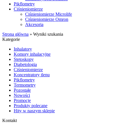
Pikflometry
Ciśnieniomierze
Ciśnieniomierze Microlife
Ciśnieniomierze Omron
Akcesoria
Strona główna
»
Wyniki szukania
Kategorie
Inhalatory
Komory inhalacyjne
Stetoskopy
Diabetologia
Ciśnieniomierze
Koncentratory tlenu
Pikflometry
Termometry
Pozostałe
Nowości
Promocje
Produkty polecane
Hity w naszym sklepie
Kontakt