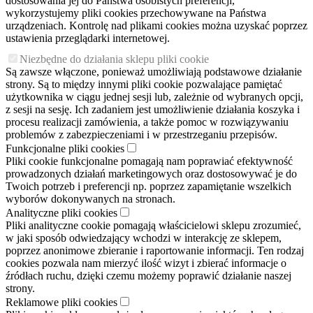
dostosowania jej do Państwa osobistych preferencji,
wykorzystujemy pliki cookies przechowywane na Państwa
urządzeniach. Kontrolę nad plikami cookies można uzyskać poprzez
ustawienia przeglądarki internetowej.
Niezbędne do działania sklepu pliki cookie
Są zawsze włączone, ponieważ umożliwiają podstawowe działanie
strony. Są to między innymi pliki cookie pozwalające pamiętać
użytkownika w ciągu jednej sesji lub, zależnie od wybranych opcji,
z sesji na sesję. Ich zadaniem jest umożliwienie działania koszyka i
procesu realizacji zamówienia, a także pomoc w rozwiązywaniu
problemów z zabezpieczeniami i w przestrzeganiu przepisów.
Funkcjonalne pliki cookies
Pliki cookie funkcjonalne pomagają nam poprawiać efektywność
prowadzonych działań marketingowych oraz dostosowywać je do
Twoich potrzeb i preferencji np. poprzez zapamiętanie wszelkich
wyborów dokonywanych na stronach.
Analityczne pliki cookies
Pliki analityczne cookie pomagają właścicielowi sklepu zrozumieć,
w jaki sposób odwiedzający wchodzi w interakcję ze sklepem,
poprzez anonimowe zbieranie i raportowanie informacji. Ten rodzaj
cookies pozwala nam mierzyć ilość wizyt i zbierać informacje o
źródłach ruchu, dzięki czemu możemy poprawić działanie naszej
strony.
Reklamowe pliki cookies