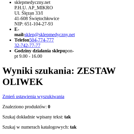
sklepmedyczny.net
P.H.U. AP_MIKRO
Ul. Ślęzan 33/I
41-608 Świętochłowice
NIP: 651-104-27-93
E-
mail:
sklep@sklepmedyczny.net
Telefon
504-774-777
32-742-77-77
Godziny działania sklepu
pon-
pt 9.00 - 16.00
Wyniki szukania: ZESTAW
OLIWEK
Zmień ustawienia wyszukiwania
Znaleziono produktów:
0
Szukaj dokładnie wpisany tekst:
tak
Szukaj w numerach katalogowych:
tak