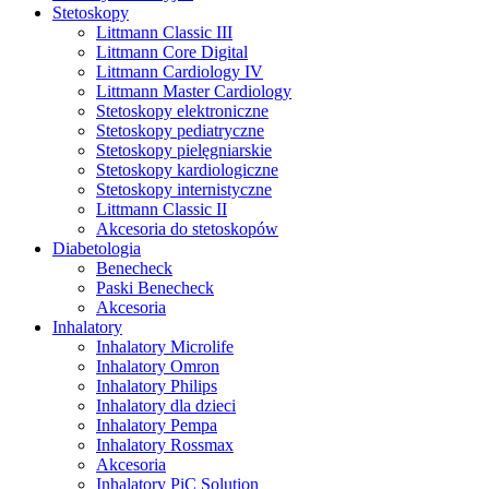
Stetoskopy
Littmann Classic III
Littmann Core Digital
Littmann Cardiology IV
Littmann Master Cardiology
Stetoskopy elektroniczne
Stetoskopy pediatryczne
Stetoskopy pielęgniarskie
Stetoskopy kardiologiczne
Stetoskopy internistyczne
Littmann Classic II
Akcesoria do stetoskopów
Diabetologia
Benecheck
Paski Benecheck
Akcesoria
Inhalatory
Inhalatory Microlife
Inhalatory Omron
Inhalatory Philips
Inhalatory dla dzieci
Inhalatory Pempa
Inhalatory Rossmax
Akcesoria
Inhalatory PiC Solution