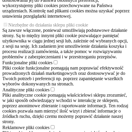
dostosowania jej do Państwa osobistych preferencji,
wykorzystujemy pliki cookies przechowywane na Państwa
urządzeniach. Kontrolę nad plikami cookies można uzyskać poprzez
ustawienia przeglądarki internetowej.
Niezbędne do działania sklepu pliki cookie
Są zawsze włączone, ponieważ umożliwiają podstawowe działanie
strony. Są to między innymi pliki cookie pozwalające pamiętać
użytkownika w ciągu jednej sesji lub, zależnie od wybranych opcji,
z sesji na sesję. Ich zadaniem jest umożliwienie działania koszyka i
procesu realizacji zamówienia, a także pomoc w rozwiązywaniu
problemów z zabezpieczeniami i w przestrzeganiu przepisów.
Funkcjonalne pliki cookies
Pliki cookie funkcjonalne pomagają nam poprawiać efektywność
prowadzonych działań marketingowych oraz dostosowywać je do
Twoich potrzeb i preferencji np. poprzez zapamiętanie wszelkich
wyborów dokonywanych na stronach.
Analityczne pliki cookies
Pliki analityczne cookie pomagają właścicielowi sklepu zrozumieć,
w jaki sposób odwiedzający wchodzi w interakcję ze sklepem,
poprzez anonimowe zbieranie i raportowanie informacji. Ten rodzaj
cookies pozwala nam mierzyć ilość wizyt i zbierać informacje o
źródłach ruchu, dzięki czemu możemy poprawić działanie naszej
strony.
Reklamowe pliki cookies