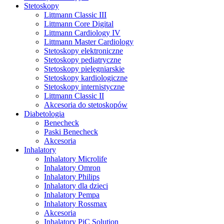
Stetoskopy
Littmann Classic III
Littmann Core Digital
Littmann Cardiology IV
Littmann Master Cardiology
Stetoskopy elektroniczne
Stetoskopy pediatryczne
Stetoskopy pielęgniarskie
Stetoskopy kardiologiczne
Stetoskopy internistyczne
Littmann Classic II
Akcesoria do stetoskopów
Diabetologia
Benecheck
Paski Benecheck
Akcesoria
Inhalatory
Inhalatory Microlife
Inhalatory Omron
Inhalatory Philips
Inhalatory dla dzieci
Inhalatory Pempa
Inhalatory Rossmax
Akcesoria
Inhalatory PiC Solution