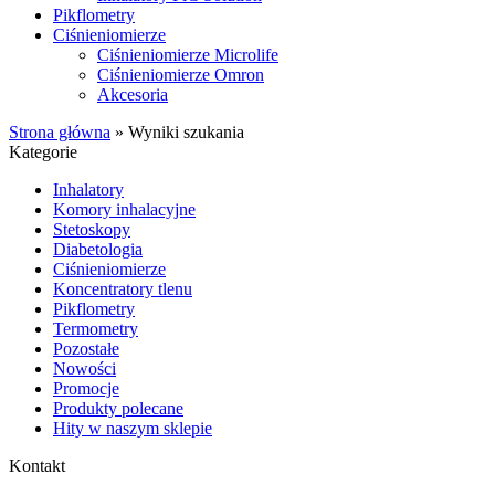
Pikflometry
Ciśnieniomierze
Ciśnieniomierze Microlife
Ciśnieniomierze Omron
Akcesoria
Strona główna
»
Wyniki szukania
Kategorie
Inhalatory
Komory inhalacyjne
Stetoskopy
Diabetologia
Ciśnieniomierze
Koncentratory tlenu
Pikflometry
Termometry
Pozostałe
Nowości
Promocje
Produkty polecane
Hity w naszym sklepie
Kontakt