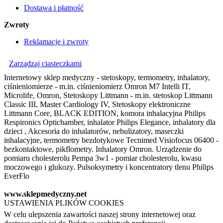
Dostawa i płatność
Zwroty
Reklamacje i zwroty
Zarządzaj ciasteczkami
Internetowy sklep medyczny - stetoskopy, termometry, inhalatory,
ciśnieniomierze - m.in. ciśnieniomierz Omron M7 Intelli IT,
Microlife, Omron, Stetoskopy Littmann - m.in. stetoskop Littmann
Classic III, Master Cardiology IV, Stetoskopy elektroniczne
Littmann Core, BLACK EDITION, komora inhalacyjna Philips
Respironics Optichamber, inhalator Philips Elegance, inhalatory dla
dzieci , Akcesoria do inhalatorów, nebulizatory, maseczki
inhalacyjne, termometry bezdotykowe Tecnimed Visiofocus 06400 -
bezkontaktowe, pikflometry. Inhalatory Omron. Urządzenie do
pomiaru cholesterolu Pempa 3w1 - pomiar cholesterolu, kwasu
moczowego i glukozy. Pulsoksymetry i koncentratory tlenu Philips
EverFlo
www.sklepmedyczny.net
USTAWIENIA PLIKÓW COOKIES
W celu ulepszenia zawartości naszej strony internetowej oraz