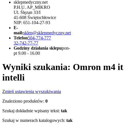
sklepmedyczny.net
P.H.U. AP_MIKRO
Ul. Ślęzan 33/I
41-608 Świętochłowice
NIP: 651-104-27-93
E-
mail:
sklep@sklepmedyczny.net
Telefon
504-774-777
32-742-77-77
Godziny działania sklepu
pon-
pt 9.00 - 16.00
Wyniki szukania: Omron m4 it
intelli
Zmień ustawienia wyszukiwania
Znaleziono produktów:
0
Szukaj dokładnie wpisany tekst:
tak
Szukaj w numerach katalogowych:
tak