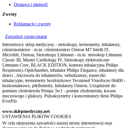
Dostawa i płatność
Zwroty
Reklamacje i zwroty
Zarządzaj ciasteczkami
Internetowy sklep medyczny - stetoskopy, termometry, inhalatory,
ciśnieniomierze - m.in. ciśnieniomierz Omron M7 Intelli IT,
Microlife, Omron, Stetoskopy Littmann - m.in. stetoskop Littmann
Classic III, Master Cardiology IV, Stetoskopy elektroniczne
Littmann Core, BLACK EDITION, komora inhalacyjna Philips
Respironics Optichamber, inhalator Philips Elegance, inhalatory dla
dzieci , Akcesoria do inhalatorów, nebulizatory, maseczki
inhalacyjne, termometry bezdotykowe Tecnimed Visiofocus 06400 -
bezkontaktowe, pikflometry. Inhalatory Omron. Urządzenie do
pomiaru cholesterolu Pempa 3w1 - pomiar cholesterolu, kwasu
moczowego i glukozy. Pulsoksymetry i koncentratory tlenu Philips
EverFlo
www.sklepmedyczny.net
USTAWIENIA PLIKÓW COOKIES
W celu ulepszenia zawartości naszej strony internetowej oraz