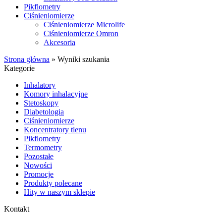
Pikflometry
Ciśnieniomierze
Ciśnieniomierze Microlife
Ciśnieniomierze Omron
Akcesoria
Strona główna
»
Wyniki szukania
Kategorie
Inhalatory
Komory inhalacyjne
Stetoskopy
Diabetologia
Ciśnieniomierze
Koncentratory tlenu
Pikflometry
Termometry
Pozostałe
Nowości
Promocje
Produkty polecane
Hity w naszym sklepie
Kontakt