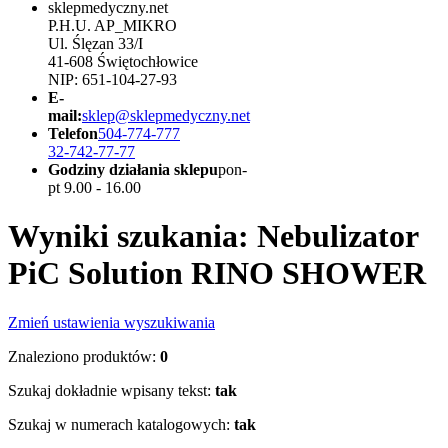
sklepmedyczny.net
P.H.U. AP_MIKRO
Ul. Ślęzan 33/I
41-608 Świętochłowice
NIP: 651-104-27-93
E-
mail:
sklep@sklepmedyczny.net
Telefon
504-774-777
32-742-77-77
Godziny działania sklepu
pon-
pt 9.00 - 16.00
Wyniki szukania: Nebulizator
PiC Solution RINO SHOWER
Zmień ustawienia wyszukiwania
Znaleziono produktów:
0
Szukaj dokładnie wpisany tekst:
tak
Szukaj w numerach katalogowych:
tak