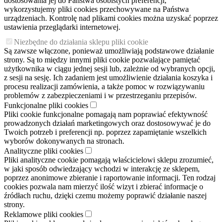
dostosowania jej do Państwa osobistych preferencji,
wykorzystujemy pliki cookies przechowywane na Państwa
urządzeniach. Kontrolę nad plikami cookies można uzyskać poprzez
ustawienia przeglądarki internetowej.
Niezbędne do działania sklepu pliki cookie
Są zawsze włączone, ponieważ umożliwiają podstawowe działanie
strony. Są to między innymi pliki cookie pozwalające pamiętać
użytkownika w ciągu jednej sesji lub, zależnie od wybranych opcji,
z sesji na sesję. Ich zadaniem jest umożliwienie działania koszyka i
procesu realizacji zamówienia, a także pomoc w rozwiązywaniu
problemów z zabezpieczeniami i w przestrzeganiu przepisów.
Funkcjonalne pliki cookies
Pliki cookie funkcjonalne pomagają nam poprawiać efektywność
prowadzonych działań marketingowych oraz dostosowywać je do
Twoich potrzeb i preferencji np. poprzez zapamiętanie wszelkich
wyborów dokonywanych na stronach.
Analityczne pliki cookies
Pliki analityczne cookie pomagają właścicielowi sklepu zrozumieć,
w jaki sposób odwiedzający wchodzi w interakcję ze sklepem,
poprzez anonimowe zbieranie i raportowanie informacji. Ten rodzaj
cookies pozwala nam mierzyć ilość wizyt i zbierać informacje o
źródłach ruchu, dzięki czemu możemy poprawić działanie naszej
strony.
Reklamowe pliki cookies