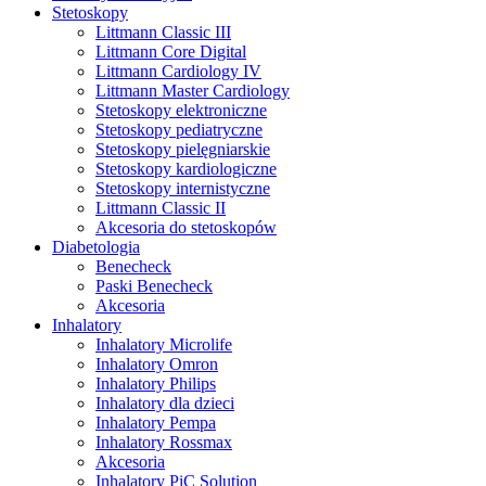
Stetoskopy
Littmann Classic III
Littmann Core Digital
Littmann Cardiology IV
Littmann Master Cardiology
Stetoskopy elektroniczne
Stetoskopy pediatryczne
Stetoskopy pielęgniarskie
Stetoskopy kardiologiczne
Stetoskopy internistyczne
Littmann Classic II
Akcesoria do stetoskopów
Diabetologia
Benecheck
Paski Benecheck
Akcesoria
Inhalatory
Inhalatory Microlife
Inhalatory Omron
Inhalatory Philips
Inhalatory dla dzieci
Inhalatory Pempa
Inhalatory Rossmax
Akcesoria
Inhalatory PiC Solution