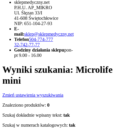
sklepmedyczny.net
P.H.U. AP_MIKRO
Ul. Ślęzan 33/I
41-608 Świętochłowice
NIP: 651-104-27-93
E-
mail:
sklep@sklepmedyczny.net
Telefon
504-774-777
32-742-77-77
Godziny działania sklepu
pon-
pt 9.00 - 16.00
Wyniki szukania: Microlife
mini
Zmień ustawienia wyszukiwania
Znaleziono produktów:
0
Szukaj dokładnie wpisany tekst:
tak
Szukaj w numerach katalogowych:
tak