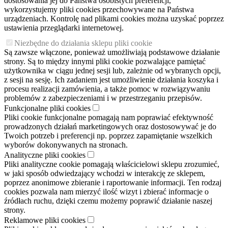
dostosowania jej do Państwa osobistych preferencji,
wykorzystujemy pliki cookies przechowywane na Państwa
urządzeniach. Kontrolę nad plikami cookies można uzyskać poprzez
ustawienia przeglądarki internetowej.
Niezbędne do działania sklepu pliki cookie
Są zawsze włączone, ponieważ umożliwiają podstawowe działanie
strony. Są to między innymi pliki cookie pozwalające pamiętać
użytkownika w ciągu jednej sesji lub, zależnie od wybranych opcji,
z sesji na sesję. Ich zadaniem jest umożliwienie działania koszyka i
procesu realizacji zamówienia, a także pomoc w rozwiązywaniu
problemów z zabezpieczeniami i w przestrzeganiu przepisów.
Funkcjonalne pliki cookies
Pliki cookie funkcjonalne pomagają nam poprawiać efektywność
prowadzonych działań marketingowych oraz dostosowywać je do
Twoich potrzeb i preferencji np. poprzez zapamiętanie wszelkich
wyborów dokonywanych na stronach.
Analityczne pliki cookies
Pliki analityczne cookie pomagają właścicielowi sklepu zrozumieć,
w jaki sposób odwiedzający wchodzi w interakcję ze sklepem,
poprzez anonimowe zbieranie i raportowanie informacji. Ten rodzaj
cookies pozwala nam mierzyć ilość wizyt i zbierać informacje o
źródłach ruchu, dzięki czemu możemy poprawić działanie naszej
strony.
Reklamowe pliki cookies