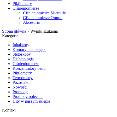
Pikflometry
Ciśnieniomierze
Ciśnieniomierze Microlife
Ciśnieniomierze Omron
Akcesoria
Strona główna
»
Wyniki szukania
Kategorie
Inhalatory
Komory inhalacyjne
Stetoskopy
Diabetologia
Ciśnieniomierze
Koncentratory tlenu
Pikflometry
Termometry
Pozostałe
Nowości
Promocje
Produkty polecane
Hity w naszym sklepie
Kontakt