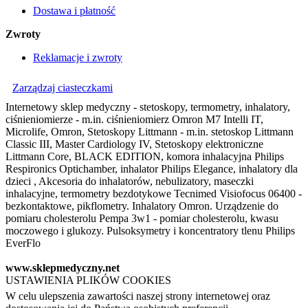
Dostawa i płatność
Zwroty
Reklamacje i zwroty
Zarządzaj ciasteczkami
Internetowy sklep medyczny - stetoskopy, termometry, inhalatory,
ciśnieniomierze - m.in. ciśnieniomierz Omron M7 Intelli IT,
Microlife, Omron, Stetoskopy Littmann - m.in. stetoskop Littmann
Classic III, Master Cardiology IV, Stetoskopy elektroniczne
Littmann Core, BLACK EDITION, komora inhalacyjna Philips
Respironics Optichamber, inhalator Philips Elegance, inhalatory dla
dzieci , Akcesoria do inhalatorów, nebulizatory, maseczki
inhalacyjne, termometry bezdotykowe Tecnimed Visiofocus 06400 -
bezkontaktowe, pikflometry. Inhalatory Omron. Urządzenie do
pomiaru cholesterolu Pempa 3w1 - pomiar cholesterolu, kwasu
moczowego i glukozy. Pulsoksymetry i koncentratory tlenu Philips
EverFlo
www.sklepmedyczny.net
USTAWIENIA PLIKÓW COOKIES
W celu ulepszenia zawartości naszej strony internetowej oraz