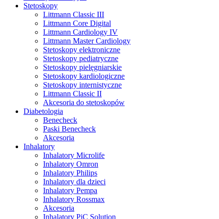
Stetoskopy
Littmann Classic III
Littmann Core Digital
Littmann Cardiology IV
Littmann Master Cardiology
Stetoskopy elektroniczne
Stetoskopy pediatryczne
Stetoskopy pielęgniarskie
Stetoskopy kardiologiczne
Stetoskopy internistyczne
Littmann Classic II
Akcesoria do stetoskopów
Diabetologia
Benecheck
Paski Benecheck
Akcesoria
Inhalatory
Inhalatory Microlife
Inhalatory Omron
Inhalatory Philips
Inhalatory dla dzieci
Inhalatory Pempa
Inhalatory Rossmax
Akcesoria
Inhalatory PiC Solution