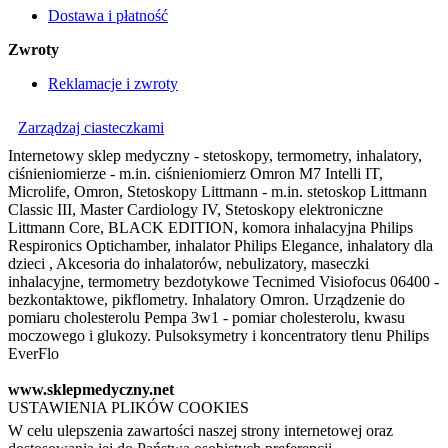
Dostawa i płatność
Zwroty
Reklamacje i zwroty
Zarządzaj ciasteczkami
Internetowy sklep medyczny - stetoskopy, termometry, inhalatory,
ciśnieniomierze - m.in. ciśnieniomierz Omron M7 Intelli IT,
Microlife, Omron, Stetoskopy Littmann - m.in. stetoskop Littmann
Classic III, Master Cardiology IV, Stetoskopy elektroniczne
Littmann Core, BLACK EDITION, komora inhalacyjna Philips
Respironics Optichamber, inhalator Philips Elegance, inhalatory dla
dzieci , Akcesoria do inhalatorów, nebulizatory, maseczki
inhalacyjne, termometry bezdotykowe Tecnimed Visiofocus 06400 -
bezkontaktowe, pikflometry. Inhalatory Omron. Urządzenie do
pomiaru cholesterolu Pempa 3w1 - pomiar cholesterolu, kwasu
moczowego i glukozy. Pulsoksymetry i koncentratory tlenu Philips
EverFlo
www.sklepmedyczny.net
USTAWIENIA PLIKÓW COOKIES
W celu ulepszenia zawartości naszej strony internetowej oraz