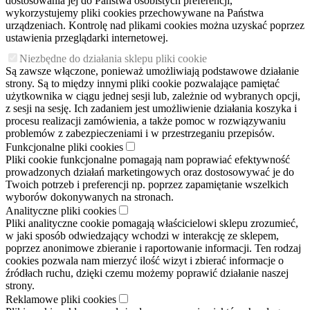
dostosowania jej do Państwa osobistych preferencji,
wykorzystujemy pliki cookies przechowywane na Państwa
urządzeniach. Kontrolę nad plikami cookies można uzyskać poprzez
ustawienia przeglądarki internetowej.
Niezbędne do działania sklepu pliki cookie
Są zawsze włączone, ponieważ umożliwiają podstawowe działanie
strony. Są to między innymi pliki cookie pozwalające pamiętać
użytkownika w ciągu jednej sesji lub, zależnie od wybranych opcji,
z sesji na sesję. Ich zadaniem jest umożliwienie działania koszyka i
procesu realizacji zamówienia, a także pomoc w rozwiązywaniu
problemów z zabezpieczeniami i w przestrzeganiu przepisów.
Funkcjonalne pliki cookies
Pliki cookie funkcjonalne pomagają nam poprawiać efektywność
prowadzonych działań marketingowych oraz dostosowywać je do
Twoich potrzeb i preferencji np. poprzez zapamiętanie wszelkich
wyborów dokonywanych na stronach.
Analityczne pliki cookies
Pliki analityczne cookie pomagają właścicielowi sklepu zrozumieć,
w jaki sposób odwiedzający wchodzi w interakcję ze sklepem,
poprzez anonimowe zbieranie i raportowanie informacji. Ten rodzaj
cookies pozwala nam mierzyć ilość wizyt i zbierać informacje o
źródłach ruchu, dzięki czemu możemy poprawić działanie naszej
strony.
Reklamowe pliki cookies