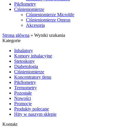
Pikflometry
Ciśnieniomierze
Ciśnieniomierze Microlife
Ciśnieniomierze Omron
Akcesoria
Strona główna
»
Wyniki szukania
Kategorie
Inhalatory
Komory inhalacyjne
Stetoskopy
Diabetologia
Ciśnieniomierze
Koncentratory tlenu
Pikflometry
Termometry
Pozostałe
Nowości
Promocje
Produkty polecane
Hity w naszym sklepie
Kontakt