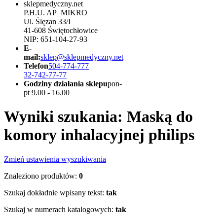
sklepmedyczny.net
P.H.U. AP_MIKRO
Ul. Ślęzan 33/I
41-608 Świętochłowice
NIP: 651-104-27-93
E-
mail:
sklep@sklepmedyczny.net
Telefon
504-774-777
32-742-77-77
Godziny działania sklepu
pon-
pt 9.00 - 16.00
Wyniki szukania: Maską do
komory inhalacyjnej philips
Zmień ustawienia wyszukiwania
Znaleziono produktów:
0
Szukaj dokładnie wpisany tekst:
tak
Szukaj w numerach katalogowych:
tak