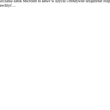
szczania zatok Microlife to łatwe w użyciu i efektywne urządzenie rozp
 nawilżyć…