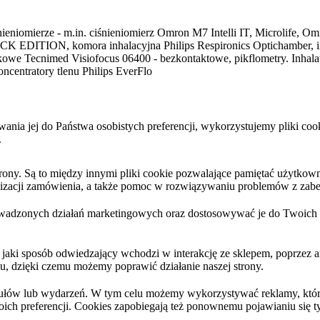
ieniomierze - m.in. ciśnieniomierz Omron M7 Intelli IT, Microlife, Omr
K EDITION, komora inhalacyjna Philips Respironics Optichamber, inhal
tykowe Tecnimed Visiofocus 06400 - bezkontaktowe, pikflometry. Inha
ncentratory tlenu Philips EverFlo
sowania jej do Państwa osobistych preferencji, wykorzystujemy pliki 
.
y. Są to między innymi pliki cookie pozwalające pamiętać użytkownika
ealizacji zamówienia, a także pomoc w rozwiązywaniu problemów z zabe
wadzonych działań marketingowych oraz dostosowywać je do Twoich po
 jaki sposób odwiedzający wchodzi w interakcję ze sklepem, poprzez a
hu, dzięki czemu możemy poprawić działanie naszej strony.
kułów lub wydarzeń. W tym celu możemy wykorzystywać reklamy, które
ich preferencji. Cookies zapobiegają też ponownemu pojawianiu się 