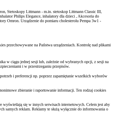
on, Stetoskopy Littmann - m.in. stetoskop Littmann Classic III,
ator Philips Elegance, inhalatory dla dzieci , Akcesoria do
latory Omron. Urządzenie do pomiaru cholesterolu Pempa 3w1 -
cookies przechowywane na Państwa urządzeniach. Kontrolę nad plikami
 w ciągu jednej sesji lub, zależnie od wybranych opcji, z sesji na
zpieczeniami i w przestrzeganiu przepisów.
trzeb i preferencji np. poprzez zapamiętanie wszelkich wyborów
nonimowe zbieranie i raportowanie informacji. Ten rodzaj cookies
 wyświetlają się w innych serwisach internetowych. Celem jest aby
tych samych reklam. Reklamy te służą wyłącznie do informowania o