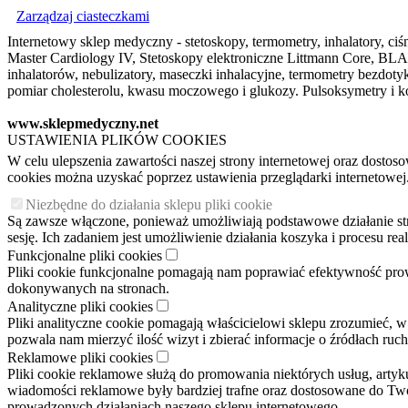
Zarządzaj ciasteczkami
Internetowy sklep medyczny - stetoskopy, termometry, inhalatory, ciśn
Master Cardiology IV, Stetoskopy elektroniczne Littmann Core, BLAC
inhalatorów, nebulizatory, maseczki inhalacyjne, termometry bezdo
pomiar cholesterolu, kwasu moczowego i glukozy. Pulsoksymetry i ko
www.sklepmedyczny.net
USTAWIENIA PLIKÓW COOKIES
W celu ulepszenia zawartości naszej strony internetowej oraz dosto
cookies można uzyskać poprzez ustawienia przeglądarki internetowej
Niezbędne do działania sklepu pliki cookie
Są zawsze włączone, ponieważ umożliwiają podstawowe działanie stron
sesję. Ich zadaniem jest umożliwienie działania koszyka i procesu r
Funkcjonalne pliki cookies
Pliki cookie funkcjonalne pomagają nam poprawiać efektywność pro
dokonywanych na stronach.
Analityczne pliki cookies
Pliki analityczne cookie pomagają właścicielowi sklepu zrozumieć, w
pozwala nam mierzyć ilość wizyt i zbierać informacje o źródłach ruc
Reklamowe pliki cookies
Pliki cookie reklamowe służą do promowania niektórych usług, arty
wiadomości reklamowe były bardziej trafne oraz dostosowane do Two
prowadzonych działaniach naszego sklepu internetowego.