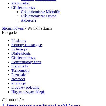
Pikflometry
Ciśnieniomierze
Ciśnieniomierze Microlife
Ciśnieniomierze Omron
Akcesoria
Strona główna
»
Wyniki szukania
Kategorie
Inhalatory
Komory inhalacyjne
Stetoskopy
Diabetologia
Ciśnieniomierze
Koncentratory tlenu
Pikflometry
Termometry
Pozostałe
Nowości
Promocje
Produkty polecane
Hity w naszym sklepie
Chmura tagów