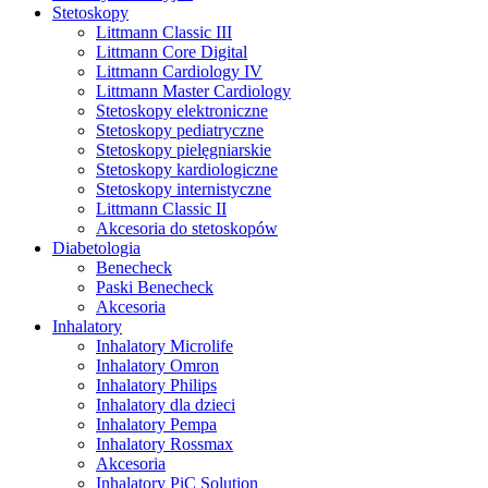
Stetoskopy
Littmann Classic III
Littmann Core Digital
Littmann Cardiology IV
Littmann Master Cardiology
Stetoskopy elektroniczne
Stetoskopy pediatryczne
Stetoskopy pielęgniarskie
Stetoskopy kardiologiczne
Stetoskopy internistyczne
Littmann Classic II
Akcesoria do stetoskopów
Diabetologia
Benecheck
Paski Benecheck
Akcesoria
Inhalatory
Inhalatory Microlife
Inhalatory Omron
Inhalatory Philips
Inhalatory dla dzieci
Inhalatory Pempa
Inhalatory Rossmax
Akcesoria
Inhalatory PiC Solution