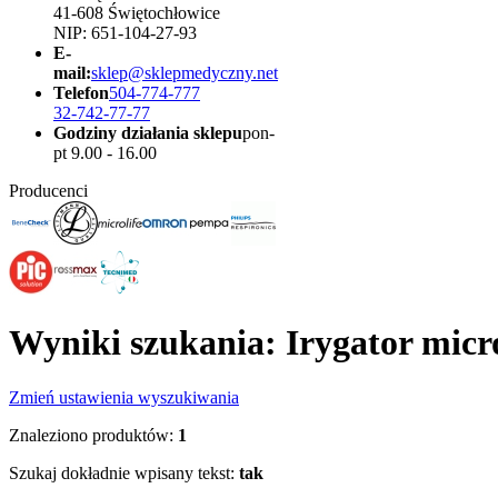
41-608 Świętochłowice
NIP: 651-104-27-93
E-
mail:
sklep@sklepmedyczny.net
Telefon
504-774-777
32-742-77-77
Godziny działania sklepu
pon-
pt 9.00 - 16.00
Producenci
Wyniki szukania: Irygator micr
Zmień ustawienia wyszukiwania
Znaleziono produktów:
1
Szukaj dokładnie wpisany tekst:
tak