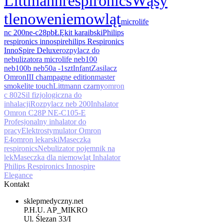
Littmann
respironics
Wąsy
tlenowe
niemowląt
microlife
nc 200
ne-c28p
bŁĘkit karaibski
Philips
respironics innospire
hilips Respironics
InnoSpire Deluxe
rozpylacz do
nebulizatora microlife neb100
neb100b neb50a -1szt
Infant
Zasilacz
Omron
III champagne edition
master
smoke
lite touch
Littmann czarny
omron
c 802
Sil fizjologiczna do
inhalacji
Rozpylacz neb 200
Inhalator
Omron C28P NE-C105-E
Profesjonalny inhalator do
pracy
Elektrostymulator Omron
E4
omron lekarski
Maseczka
respironics
Nebulizator pojemnik na
lek
Maseczka dla niemowląt Inhalator
Philips Respironics Innospire
Elegance
Kontakt
sklepmedyczny.net
P.H.U. AP_MIKRO
Ul. Ślęzan 33/I