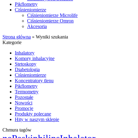
Pikflometry
Ciśnieniomierze
Ciśnieniomierze Microlife
Ciśnieniomierze Omron
Akcesoria
Strona główna
»
Wyniki szukania
Kategorie
Inhalatory
Komory inhalacyjne
Stetoskopy
Diabetologia
Ciśnieniomierze
Koncentratory tlenu
Pikflometry
Termometry
Pozostałe
Nowości
Promocje
Produkty polecane
Hity w naszym sklepie
Chmura tagów