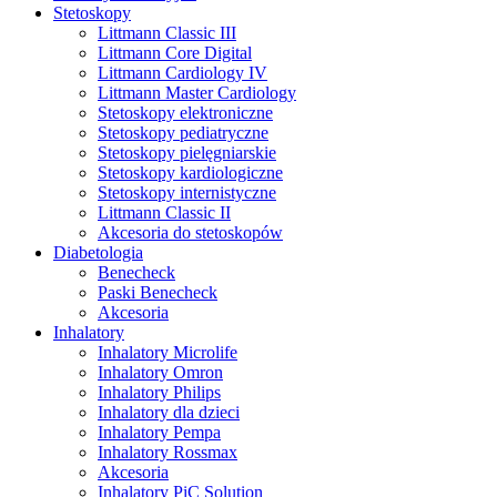
Stetoskopy
Littmann Classic III
Littmann Core Digital
Littmann Cardiology IV
Littmann Master Cardiology
Stetoskopy elektroniczne
Stetoskopy pediatryczne
Stetoskopy pielęgniarskie
Stetoskopy kardiologiczne
Stetoskopy internistyczne
Littmann Classic II
Akcesoria do stetoskopów
Diabetologia
Benecheck
Paski Benecheck
Akcesoria
Inhalatory
Inhalatory Microlife
Inhalatory Omron
Inhalatory Philips
Inhalatory dla dzieci
Inhalatory Pempa
Inhalatory Rossmax
Akcesoria
Inhalatory PiC Solution