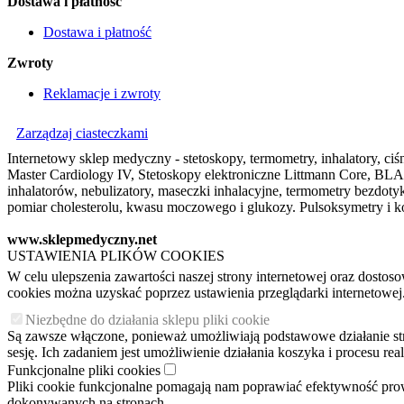
Dostawa i płatność
Dostawa i płatność
Zwroty
Reklamacje i zwroty
Zarządzaj ciasteczkami
Internetowy sklep medyczny - stetoskopy, termometry, inhalatory, ciśn
Master Cardiology IV, Stetoskopy elektroniczne Littmann Core, BLAC
inhalatorów, nebulizatory, maseczki inhalacyjne, termometry bezdo
pomiar cholesterolu, kwasu moczowego i glukozy. Pulsoksymetry i ko
www.sklepmedyczny.net
USTAWIENIA PLIKÓW COOKIES
W celu ulepszenia zawartości naszej strony internetowej oraz dosto
cookies można uzyskać poprzez ustawienia przeglądarki internetowej
Niezbędne do działania sklepu pliki cookie
Są zawsze włączone, ponieważ umożliwiają podstawowe działanie stron
sesję. Ich zadaniem jest umożliwienie działania koszyka i procesu r
Funkcjonalne pliki cookies
Pliki cookie funkcjonalne pomagają nam poprawiać efektywność pro
dokonywanych na stronach.