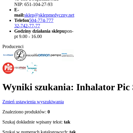
NIP: 651-104-27-93
E-
mail:
sklep@sklepmedyczny.net
Telefon
504-774-777
32-742-77-77
Godziny działania sklepu
pon-
pt 9.00 - 16.00
Producenci
Wyniki szukania: Inhalator Pic
Zmień ustawienia wyszukiwania
Znaleziono produktów:
0
Szukaj dokładnie wpisany tekst:
tak
Szukaj w numerach katalogowych:
tak