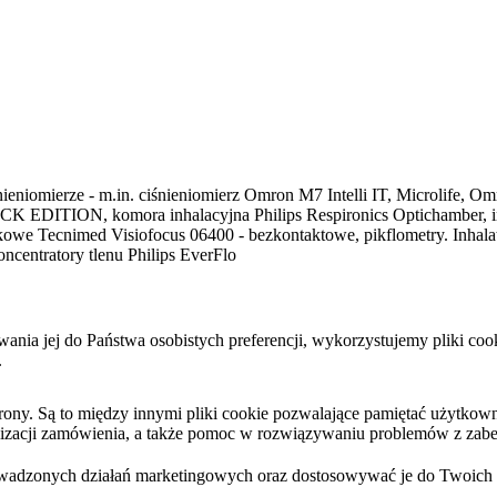
ieniomierze - m.in. ciśnieniomierz Omron M7 Intelli IT, Microlife, Omr
K EDITION, komora inhalacyjna Philips Respironics Optichamber, inhal
tykowe Tecnimed Visiofocus 06400 - bezkontaktowe, pikflometry. Inha
ncentratory tlenu Philips EverFlo
sowania jej do Państwa osobistych preferencji, wykorzystujemy pliki 
.
y. Są to między innymi pliki cookie pozwalające pamiętać użytkownika
ealizacji zamówienia, a także pomoc w rozwiązywaniu problemów z zabe
wadzonych działań marketingowych oraz dostosowywać je do Twoich po