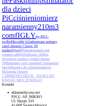
ne
Paski
philips
Inhalator
dla dzieci
PiC
ciśnieniomierz
naramienny
210
m3
comf
IGŁY
hv-f021-
ew
Re
Microlife b2
sidestream primary
care
Littmann Classic III
malina
Wagi
BP
plaster
omron m4
connect afib
Nebulizator philips
pro
omron zasilacz gratis
Littman
3M
Inhalator opti chamber
Champagne
black
Mankiet do ciśnieniomierza
M3
ustnik Omron
C28P
BENECHECK - PASKI DO
KWASU MOCZOWEGO
Kontakt
sklepmedyczny.net
P.H.U. AP_MIKRO
Ul. Ślęzan 33/I
41-608 Świętochłowice