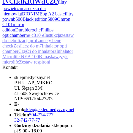
Nc
nakłuwacze
filtry
powietrza
maseczka dla
niemowląt
BIONIME
bp A2 basic
filtry
pow
nb500
Black edition
5809
Omron
C101
mirror
edition
Durable
roche
Philips
optichamber
ne-c810-e
Instukcja
zestaw
do nebulizacji pro
Lancety bene
check
Zasilacz do m7
Inhalator opti
chamber
Części do inhalatora
Inhalator
Microlife NEB 100B maska
wężyk
microlife
Zestaw respironi
Kontakt
sklepmedyczny.net
P.H.U. AP_MIKRO
Ul. Ślęzan 33/I
41-608 Świętochłowice
NIP: 651-104-27-93
E-
mail:
sklep@sklepmedyczny.net
Telefon
504-774-777
32-742-77-77
Godziny działania sklepu
pon-
pt 9.00 - 16.00