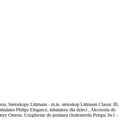
on, Stetoskopy Littmann - m.in. stetoskop Littmann Classic III,
ator Philips Elegance, inhalatory dla dzieci , Akcesoria do
latory Omron. Urządzenie do pomiaru cholesterolu Pempa 3w1 -