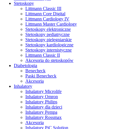
Stetoskopy
Littmann Classic III
Littmann Core Digital
Littmann Cardiology IV
Littmann Master Cardiology
Stetoskopy elektroniczne
Stetoskopy pediatryczne
Stetoskopy pielęgniarskie
Stetoskopy kardiologiczne
Stetoskopy internistyczne
Littmann Classic II
Akcesoria do stetoskopów
Diabetologia
Benecheck
Paski Benecheck
Akcesoria
Inhalatory
Inhalatory Microlife
Inhalatory Omron
Inhalatory Philips
Inhalatory dla dzieci
Inhalatory Pempa
Inhalatory Rossmax
Akcesoria
Inhalatory PiC Solution