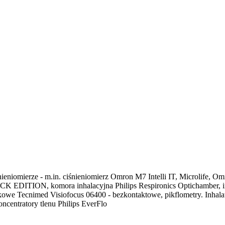
ieniomierze - m.in. ciśnieniomierz Omron M7 Intelli IT, Microlife, Omr
K EDITION, komora inhalacyjna Philips Respironics Optichamber, inhal
tykowe Tecnimed Visiofocus 06400 - bezkontaktowe, pikflometry. Inha
ncentratory tlenu Philips EverFlo