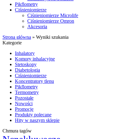
Pikflometry
Ciśnieniomierze
Ciśnieniomierze Microlife
Ciśnieniomierze Omron
Akcesoria
Strona główna
»
Wyniki szukania
Kategorie
Inhalatory
Komory inhalacyjne
Stetoskopy
Diabetologia
Ciśnieniomierze
Koncentratory tlenu
Pikflometry
Termometry
Pozostałe
Nowości
Promocje
Produkty polecane
Hity w naszym sklepie
Chmura tagów