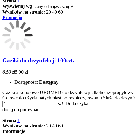
Strona
1
Wyświetlaj wg
Wyników na stronie:
20
40
60
Promocja
Gaziki do dezynfekcji 100szt.
6,50 zł
5,90 zł
Dostępność:
Dostępny
Gaziki alkoholowe UROMED do dezynfekcji alkohol izopropylowy
Gotowe do użycia natychmiast po rozpieczętowaniu Służą do dezynfe
szt.
Do koszyka
dodaj do porównania
Strona
1
Wyników na stronie:
20
40
60
Informacje