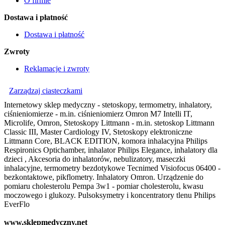
O firmie
Dostawa i płatność
Dostawa i płatność
Zwroty
Reklamacje i zwroty
Zarządzaj ciasteczkami
Internetowy sklep medyczny - stetoskopy, termometry, inhalatory,
ciśnieniomierze - m.in. ciśnieniomierz Omron M7 Intelli IT,
Microlife, Omron, Stetoskopy Littmann - m.in. stetoskop Littmann
Classic III, Master Cardiology IV, Stetoskopy elektroniczne
Littmann Core, BLACK EDITION, komora inhalacyjna Philips
Respironics Optichamber, inhalator Philips Elegance, inhalatory dla
dzieci , Akcesoria do inhalatorów, nebulizatory, maseczki
inhalacyjne, termometry bezdotykowe Tecnimed Visiofocus 06400 -
bezkontaktowe, pikflometry. Inhalatory Omron. Urządzenie do
pomiaru cholesterolu Pempa 3w1 - pomiar cholesterolu, kwasu
moczowego i glukozy. Pulsoksymetry i koncentratory tlenu Philips
EverFlo
www.sklepmedyczny.net