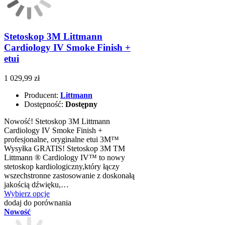
Stetoskop 3M Littmann
Cardiology IV Smoke Finish +
etui
1 029,99 zł
Producent:
Littmann
Dostępność:
Dostępny
Nowość! Stetoskop 3M Littmann
Cardiology IV Smoke Finish +
profesjonalne, oryginalne etui 3M™
Wysyłka GRATIS! Stetoskop 3M TM
Littmann ® Cardiology IV™ to nowy
stetoskop kardiologiczny,który łączy
wszechstronne zastosowanie z doskonałą
jakością dźwięku,…
Wybierz opcje
dodaj do porównania
Nowość