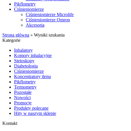
Pikflometry
Ciśnieniomierze
Ciśnieniomierze Microlife
Ciśnieniomierze Omron
Akcesoria
Strona główna
»
Wyniki szukania
Kategorie
Inhalatory
Komory inhalacyjne
Stetoskopy
Diabetologia
Ciśnieniomierze
Koncentratory tlenu
Pikflometry
Termometry
Pozostałe
Nowości
Promocje
Produkty polecane
Hity w naszym sklepie
Kontakt