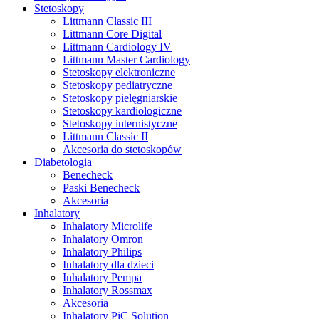
Stetoskopy
Littmann Classic III
Littmann Core Digital
Littmann Cardiology IV
Littmann Master Cardiology
Stetoskopy elektroniczne
Stetoskopy pediatryczne
Stetoskopy pielęgniarskie
Stetoskopy kardiologiczne
Stetoskopy internistyczne
Littmann Classic II
Akcesoria do stetoskopów
Diabetologia
Benecheck
Paski Benecheck
Akcesoria
Inhalatory
Inhalatory Microlife
Inhalatory Omron
Inhalatory Philips
Inhalatory dla dzieci
Inhalatory Pempa
Inhalatory Rossmax
Akcesoria
Inhalatory PiC Solution