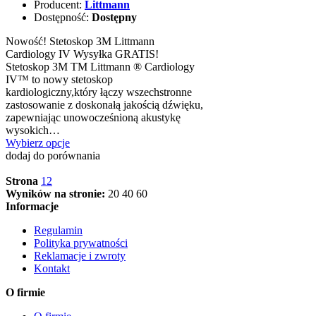
Producent:
Littmann
Dostępność:
Dostępny
Nowość! Stetoskop 3M Littmann
Cardiology IV Wysyłka GRATIS!
Stetoskop 3M TM Littmann ® Cardiology
IV™ to nowy stetoskop
kardiologiczny,który łączy wszechstronne
zastosowanie z doskonałą jakością dźwięku,
zapewniając unowocześnioną akustykę
wysokich…
Wybierz opcje
dodaj do porównania
Strona
1
2
Wyników na stronie:
20
40
60
Informacje
Regulamin
Polityka prywatności
Reklamacje i zwroty
Kontakt
O firmie