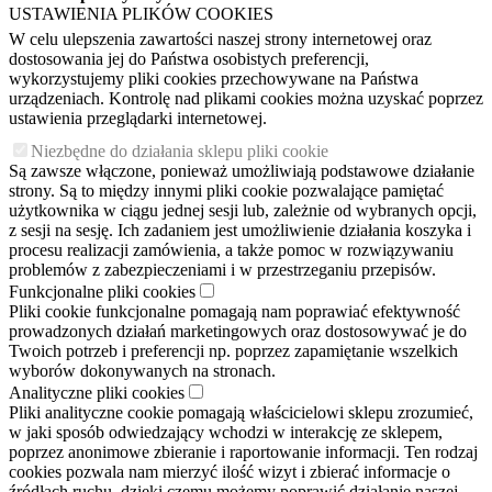
USTAWIENIA PLIKÓW COOKIES
W celu ulepszenia zawartości naszej strony internetowej oraz
dostosowania jej do Państwa osobistych preferencji,
wykorzystujemy pliki cookies przechowywane na Państwa
urządzeniach. Kontrolę nad plikami cookies można uzyskać poprzez
ustawienia przeglądarki internetowej.
Niezbędne do działania sklepu pliki cookie
Są zawsze włączone, ponieważ umożliwiają podstawowe działanie
strony. Są to między innymi pliki cookie pozwalające pamiętać
użytkownika w ciągu jednej sesji lub, zależnie od wybranych opcji,
z sesji na sesję. Ich zadaniem jest umożliwienie działania koszyka i
procesu realizacji zamówienia, a także pomoc w rozwiązywaniu
problemów z zabezpieczeniami i w przestrzeganiu przepisów.
Funkcjonalne pliki cookies
Pliki cookie funkcjonalne pomagają nam poprawiać efektywność
prowadzonych działań marketingowych oraz dostosowywać je do
Twoich potrzeb i preferencji np. poprzez zapamiętanie wszelkich
wyborów dokonywanych na stronach.
Analityczne pliki cookies
Pliki analityczne cookie pomagają właścicielowi sklepu zrozumieć,
w jaki sposób odwiedzający wchodzi w interakcję ze sklepem,
poprzez anonimowe zbieranie i raportowanie informacji. Ten rodzaj
cookies pozwala nam mierzyć ilość wizyt i zbierać informacje o
źródłach ruchu, dzięki czemu możemy poprawić działanie naszej