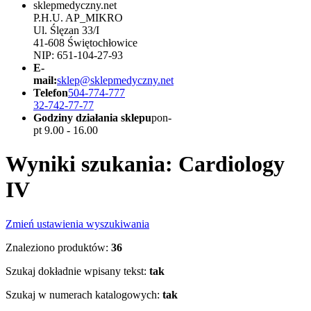
sklepmedyczny.net
P.H.U. AP_MIKRO
Ul. Ślęzan 33/I
41-608 Świętochłowice
NIP: 651-104-27-93
E-
mail:
sklep@sklepmedyczny.net
Telefon
504-774-777
32-742-77-77
Godziny działania sklepu
pon-
pt 9.00 - 16.00
Wyniki szukania: Cardiology
IV
Zmień ustawienia wyszukiwania
Znaleziono produktów:
36
Szukaj dokładnie wpisany tekst:
tak
Szukaj w numerach katalogowych:
tak