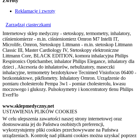
Zwroty
Reklamacje i zwroty
Zarządzaj ciasteczkami
Internetowy sklep medyczny - stetoskopy, termometry, inhalatory,
ciśnieniomierze - m.in. ciśnieniomierz Omron M7 Intelli IT,
Microlife, Omron, Stetoskopy Littmann - m.in. stetoskop Littmann
Classic III, Master Cardiology IV, Stetoskopy elektroniczne
Littmann Core, BLACK EDITION, komora inhalacyjna Philips
Respironics Optichamber, inhalator Philips Elegance, inhalatory dla
dzieci , Akcesoria do inhalatorów, nebulizatory, maseczki
inhalacyjne, termometry bezdotykowe Tecnimed Visiofocus 06400 -
bezkontaktowe, pikflometry. Inhalatory Omron. Urządzenie do
pomiaru cholesterolu Pempa 3w1 - pomiar cholesterolu, kwasu
moczowego i glukozy. Pulsoksymetry i koncentratory tlenu Philips
EverFlo
www.sklepmedyczny.net
USTAWIENIA PLIKÓW COOKIES
W celu ulepszenia zawartości naszej strony internetowej oraz
dostosowania jej do Państwa osobistych preferencji,
wykorzystujemy pliki cookies przechowywane na Państwa
urządzeniach. Kontrolę nad plikami cookies można uzyskać poprzez