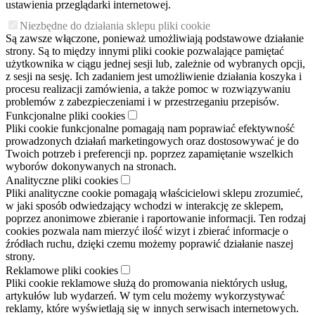
ustawienia przeglądarki internetowej.
Niezbędne do działania sklepu pliki cookie
Są zawsze włączone, ponieważ umożliwiają podstawowe działanie
strony. Są to między innymi pliki cookie pozwalające pamiętać
użytkownika w ciągu jednej sesji lub, zależnie od wybranych opcji,
z sesji na sesję. Ich zadaniem jest umożliwienie działania koszyka i
procesu realizacji zamówienia, a także pomoc w rozwiązywaniu
problemów z zabezpieczeniami i w przestrzeganiu przepisów.
Funkcjonalne pliki cookies
Pliki cookie funkcjonalne pomagają nam poprawiać efektywność
prowadzonych działań marketingowych oraz dostosowywać je do
Twoich potrzeb i preferencji np. poprzez zapamiętanie wszelkich
wyborów dokonywanych na stronach.
Analityczne pliki cookies
Pliki analityczne cookie pomagają właścicielowi sklepu zrozumieć,
w jaki sposób odwiedzający wchodzi w interakcję ze sklepem,
poprzez anonimowe zbieranie i raportowanie informacji. Ten rodzaj
cookies pozwala nam mierzyć ilość wizyt i zbierać informacje o
źródłach ruchu, dzięki czemu możemy poprawić działanie naszej
strony.
Reklamowe pliki cookies
Pliki cookie reklamowe służą do promowania niektórych usług,
artykułów lub wydarzeń. W tym celu możemy wykorzystywać
reklamy, które wyświetlają się w innych serwisach internetowych.