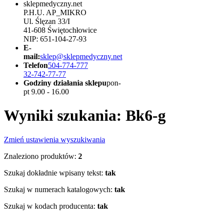
sklepmedyczny.net
P.H.U. AP_MIKRO
Ul. Ślęzan 33/I
41-608 Świętochłowice
NIP: 651-104-27-93
E-
mail:
sklep@sklepmedyczny.net
Telefon
504-774-777
32-742-77-77
Godziny działania sklepu
pon-
pt 9.00 - 16.00
Wyniki szukania: Bk6-g
Zmień ustawienia wyszukiwania
Znaleziono produktów:
2
Szukaj dokładnie wpisany tekst:
tak
Szukaj w numerach katalogowych:
tak
Szukaj w kodach producenta:
tak