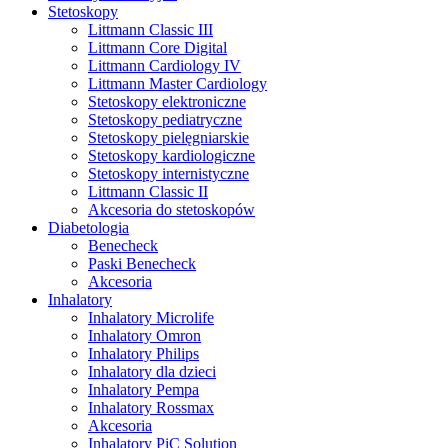
Stetoskopy
Littmann Classic III
Littmann Core Digital
Littmann Cardiology IV
Littmann Master Cardiology
Stetoskopy elektroniczne
Stetoskopy pediatryczne
Stetoskopy pielęgniarskie
Stetoskopy kardiologiczne
Stetoskopy internistyczne
Littmann Classic II
Akcesoria do stetoskopów
Diabetologia
Benecheck
Paski Benecheck
Akcesoria
Inhalatory
Inhalatory Microlife
Inhalatory Omron
Inhalatory Philips
Inhalatory dla dzieci
Inhalatory Pempa
Inhalatory Rossmax
Akcesoria
Inhalatory PiC Solution