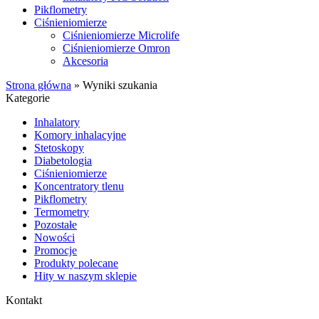
Pikflometry
Ciśnieniomierze
Ciśnieniomierze Microlife
Ciśnieniomierze Omron
Akcesoria
Strona główna
»
Wyniki szukania
Kategorie
Inhalatory
Komory inhalacyjne
Stetoskopy
Diabetologia
Ciśnieniomierze
Koncentratory tlenu
Pikflometry
Termometry
Pozostałe
Nowości
Promocje
Produkty polecane
Hity w naszym sklepie
Kontakt