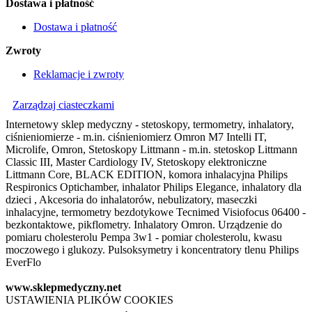
Dostawa i płatność
Dostawa i płatność
Zwroty
Reklamacje i zwroty
Zarządzaj ciasteczkami
Internetowy sklep medyczny - stetoskopy, termometry, inhalatory,
ciśnieniomierze - m.in. ciśnieniomierz Omron M7 Intelli IT,
Microlife, Omron, Stetoskopy Littmann - m.in. stetoskop Littmann
Classic III, Master Cardiology IV, Stetoskopy elektroniczne
Littmann Core, BLACK EDITION, komora inhalacyjna Philips
Respironics Optichamber, inhalator Philips Elegance, inhalatory dla
dzieci , Akcesoria do inhalatorów, nebulizatory, maseczki
inhalacyjne, termometry bezdotykowe Tecnimed Visiofocus 06400 -
bezkontaktowe, pikflometry. Inhalatory Omron. Urządzenie do
pomiaru cholesterolu Pempa 3w1 - pomiar cholesterolu, kwasu
moczowego i glukozy. Pulsoksymetry i koncentratory tlenu Philips
EverFlo
www.sklepmedyczny.net
USTAWIENIA PLIKÓW COOKIES