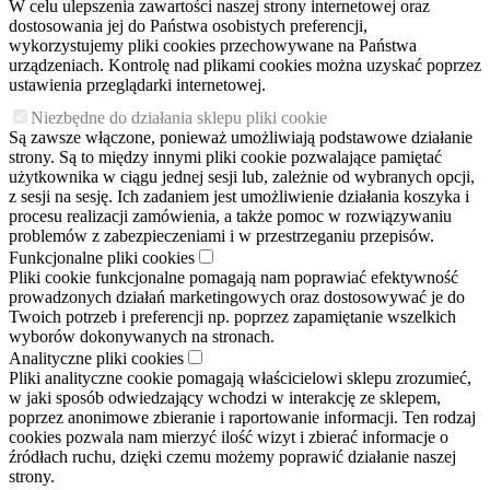
W celu ulepszenia zawartości naszej strony internetowej oraz
dostosowania jej do Państwa osobistych preferencji,
wykorzystujemy pliki cookies przechowywane na Państwa
urządzeniach. Kontrolę nad plikami cookies można uzyskać poprzez
ustawienia przeglądarki internetowej.
Niezbędne do działania sklepu pliki cookie
Są zawsze włączone, ponieważ umożliwiają podstawowe działanie
strony. Są to między innymi pliki cookie pozwalające pamiętać
użytkownika w ciągu jednej sesji lub, zależnie od wybranych opcji,
z sesji na sesję. Ich zadaniem jest umożliwienie działania koszyka i
procesu realizacji zamówienia, a także pomoc w rozwiązywaniu
problemów z zabezpieczeniami i w przestrzeganiu przepisów.
Funkcjonalne pliki cookies
Pliki cookie funkcjonalne pomagają nam poprawiać efektywność
prowadzonych działań marketingowych oraz dostosowywać je do
Twoich potrzeb i preferencji np. poprzez zapamiętanie wszelkich
wyborów dokonywanych na stronach.
Analityczne pliki cookies
Pliki analityczne cookie pomagają właścicielowi sklepu zrozumieć,
w jaki sposób odwiedzający wchodzi w interakcję ze sklepem,
poprzez anonimowe zbieranie i raportowanie informacji. Ten rodzaj
cookies pozwala nam mierzyć ilość wizyt i zbierać informacje o
źródłach ruchu, dzięki czemu możemy poprawić działanie naszej
strony.