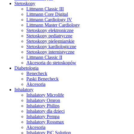
Stetoskopy
Littmann Classic III
Littmann Core Digital
Littmann Cardiology IV
Littmann Master Cardiology
Stetoskopy elektroniczne
Stetoskopy pediatryczne
Stetoskopy pielęgniarskie
Stetoskopy kardiologiczne
Stetoskopy internistyczne
Littmann Classic II
Akcesoria do stetoskopów
Diabetologia
Benecheck
Paski Benecheck
Akcesoria
Inhalatory
Inhalatory Microlife
Inhalatory Omron
Inhalatory Philips
Inhalatory dla dzieci
Inhalatory Pempa
Inhalatory Rossmax
Akcesoria
Inhalatory PiC Solution