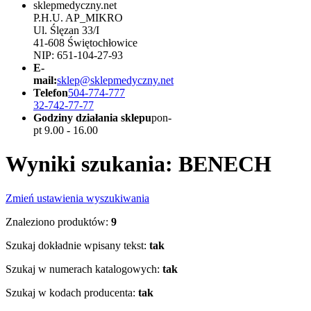
sklepmedyczny.net
P.H.U. AP_MIKRO
Ul. Ślęzan 33/I
41-608 Świętochłowice
NIP: 651-104-27-93
E-
mail:
sklep@sklepmedyczny.net
Telefon
504-774-777
32-742-77-77
Godziny działania sklepu
pon-
pt 9.00 - 16.00
Wyniki szukania: BENECH
Zmień ustawienia wyszukiwania
Znaleziono produktów:
9
Szukaj dokładnie wpisany tekst:
tak
Szukaj w numerach katalogowych:
tak
Szukaj w kodach producenta:
tak