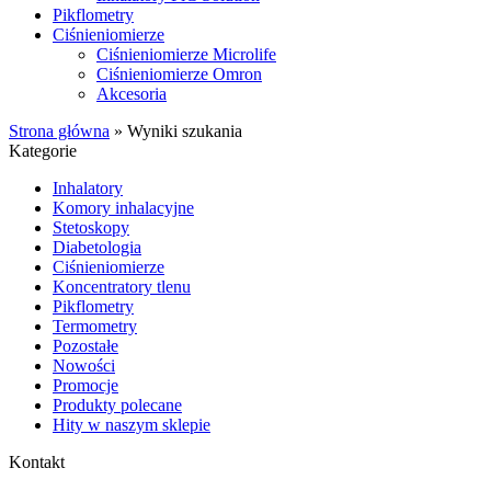
Pikflometry
Ciśnieniomierze
Ciśnieniomierze Microlife
Ciśnieniomierze Omron
Akcesoria
Strona główna
»
Wyniki szukania
Kategorie
Inhalatory
Komory inhalacyjne
Stetoskopy
Diabetologia
Ciśnieniomierze
Koncentratory tlenu
Pikflometry
Termometry
Pozostałe
Nowości
Promocje
Produkty polecane
Hity w naszym sklepie
Kontakt