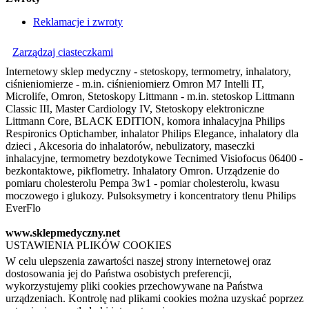
Reklamacje i zwroty
Zarządzaj ciasteczkami
Internetowy sklep medyczny - stetoskopy, termometry, inhalatory,
ciśnieniomierze - m.in. ciśnieniomierz Omron M7 Intelli IT,
Microlife, Omron, Stetoskopy Littmann - m.in. stetoskop Littmann
Classic III, Master Cardiology IV, Stetoskopy elektroniczne
Littmann Core, BLACK EDITION, komora inhalacyjna Philips
Respironics Optichamber, inhalator Philips Elegance, inhalatory dla
dzieci , Akcesoria do inhalatorów, nebulizatory, maseczki
inhalacyjne, termometry bezdotykowe Tecnimed Visiofocus 06400 -
bezkontaktowe, pikflometry. Inhalatory Omron. Urządzenie do
pomiaru cholesterolu Pempa 3w1 - pomiar cholesterolu, kwasu
moczowego i glukozy. Pulsoksymetry i koncentratory tlenu Philips
EverFlo
www.sklepmedyczny.net
USTAWIENIA PLIKÓW COOKIES
W celu ulepszenia zawartości naszej strony internetowej oraz
dostosowania jej do Państwa osobistych preferencji,
wykorzystujemy pliki cookies przechowywane na Państwa
urządzeniach. Kontrolę nad plikami cookies można uzyskać poprzez