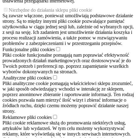
ustawienia przeglądarki internetowej.
Niezbędne do działania sklepu pliki cookie
Są zawsze włączone, ponieważ umożliwiają podstawowe działanie
strony. Są to między innymi pliki cookie pozwalające pamiętać
użytkownika w ciągu jednej sesji lub, zależnie od wybranych opcji,
z sesji na sesję. Ich zadaniem jest umożliwienie działania koszyka i
procesu realizacji zamówienia, a także pomoc w rozwiązywaniu
problemów z zabezpieczeniami i w przestrzeganiu przepisów.
Funkcjonalne pliki cookies
Pliki cookie funkcjonalne pomagają nam poprawiać efektywność
prowadzonych działań marketingowych oraz dostosowywać je do
Twoich potrzeb i preferencji np. poprzez zapamiętanie wszelkich
wyborów dokonywanych na stronach.
Analityczne pliki cookies
Pliki analityczne cookie pomagają właścicielowi sklepu zrozumieć,
w jaki sposób odwiedzający wchodzi w interakcję ze sklepem,
poprzez anonimowe zbieranie i raportowanie informacji. Ten rodzaj
cookies pozwala nam mierzyć ilość wizyt i zbierać informacje o
źródłach ruchu, dzięki czemu możemy poprawić działanie naszej
strony.
Reklamowe pliki cookies
Pliki cookie reklamowe służą do promowania niektórych usług,
artykułów lub wydarzeń. W tym celu możemy wykorzystywać
reklamy, które wyświetlają się w innych serwisach internetowych.