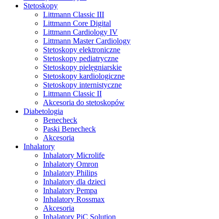
Stetoskopy
Littmann Classic III
Littmann Core Digital
Littmann Cardiology IV
Littmann Master Cardiology
Stetoskopy elektroniczne
Stetoskopy pediatryczne
Stetoskopy pielęgniarskie
Stetoskopy kardiologiczne
Stetoskopy internistyczne
Littmann Classic II
Akcesoria do stetoskopów
Diabetologia
Benecheck
Paski Benecheck
Akcesoria
Inhalatory
Inhalatory Microlife
Inhalatory Omron
Inhalatory Philips
Inhalatory dla dzieci
Inhalatory Pempa
Inhalatory Rossmax
Akcesoria
Inhalatory PiC Solution