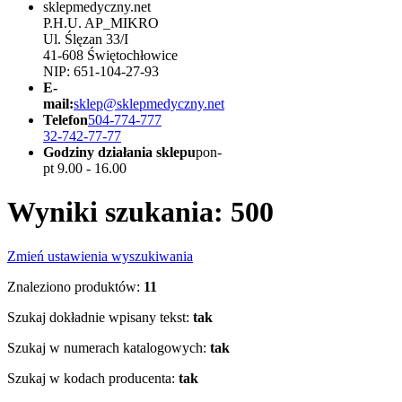
sklepmedyczny.net
P.H.U. AP_MIKRO
Ul. Ślęzan 33/I
41-608 Świętochłowice
NIP: 651-104-27-93
E-
mail:
sklep@sklepmedyczny.net
Telefon
504-774-777
32-742-77-77
Godziny działania sklepu
pon-
pt 9.00 - 16.00
Wyniki szukania: 500
Zmień ustawienia wyszukiwania
Znaleziono produktów:
11
Szukaj dokładnie wpisany tekst:
tak
Szukaj w numerach katalogowych:
tak
Szukaj w kodach producenta:
tak